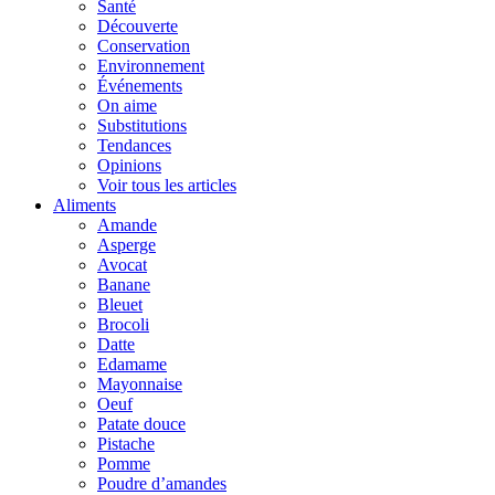
Santé
Découverte
Conservation
Environnement
Événements
On aime
Substitutions
Tendances
Opinions
Voir tous les articles
Aliments
Amande
Asperge
Avocat
Banane
Bleuet
Brocoli
Datte
Edamame
Mayonnaise
Oeuf
Patate douce
Pistache
Pomme
Poudre d’amandes