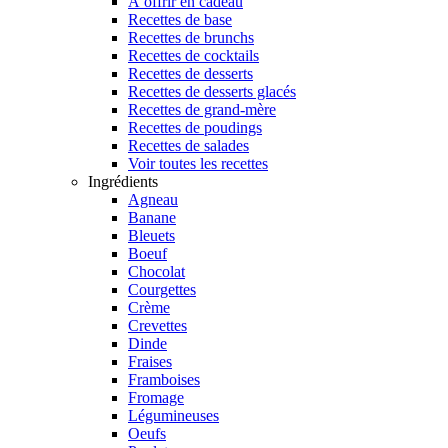
À offrir en cadeau
Recettes de base
Recettes de brunchs
Recettes de cocktails
Recettes de desserts
Recettes de desserts glacés
Recettes de grand-mère
Recettes de poudings
Recettes de salades
Voir toutes les recettes
Ingrédients
Agneau
Banane
Bleuets
Boeuf
Chocolat
Courgettes
Crème
Crevettes
Dinde
Fraises
Framboises
Fromage
Légumineuses
Oeufs