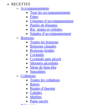
RECETTES
Accompagnements
Tous les accompagnements
Frites
Légumes d’accompagnement
Purées de légumes
Riz, grains et céréales
Salades d’accompagnement
Boissons
Toutes les boissons
Boissons chaudes
Boissons froides
Cocktails
Cocktails sans alcool
Shooters alcoolisés
Shots de bien-être
Smoothies
Collations
Toutes les collations
Barres
Boules d’énergie
Galettes
Muffins
Pains sucrés