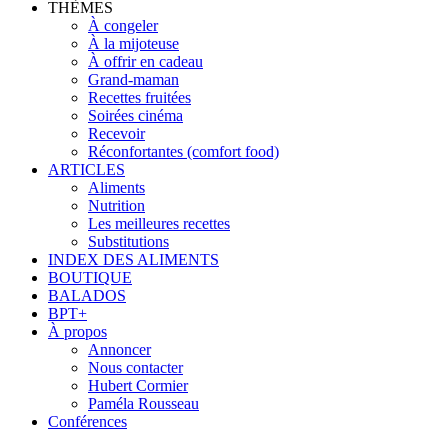
THÈMES
À congeler
À la mijoteuse
À offrir en cadeau
Grand-maman
Recettes fruitées
Soirées cinéma
Recevoir
Réconfortantes (comfort food)
ARTICLES
Aliments
Nutrition
Les meilleures recettes
Substitutions
INDEX DES ALIMENTS
BOUTIQUE
BALADOS
BPT+
À propos
Annoncer
Nous contacter
Hubert Cormier
Paméla Rousseau
Conférences