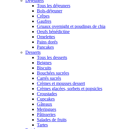
Déjeuners
Tous les déjeuners
Bols-déjeuner
Crêpes
Gaufres
Gruaux overnight et poudings de chia
Oeufs bénédictine
Omelettes
Pains dorés
Pancakes
Desserts
Tous les desserts
Beignes
Biscuits
Bouchées sucrées
Carrés sucrés
Crèmes et mousses dessert
Crèmes glacées, sorbets et popsicles
Croustades
Cupcakes
Gâteaux
Meringues
Pâtisseries
Salades de fruits
Tartes