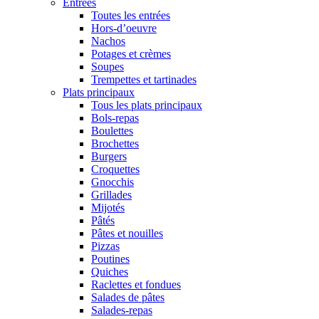
Entrées
Toutes les entrées
Hors-d’oeuvre
Nachos
Potages et crèmes
Soupes
Trempettes et tartinades
Plats principaux
Tous les plats principaux
Bols-repas
Boulettes
Brochettes
Burgers
Croquettes
Gnocchis
Grillades
Mijotés
Pâtés
Pâtes et nouilles
Pizzas
Poutines
Quiches
Raclettes et fondues
Salades de pâtes
Salades-repas