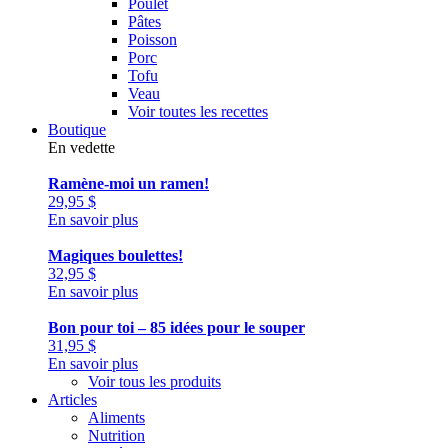
Poulet
Pâtes
Poisson
Porc
Tofu
Veau
Voir toutes les recettes
Boutique
En vedette
Ramène-moi un ramen!
29,95
$
En savoir plus
Magiques boulettes!
32,95
$
En savoir plus
Bon pour toi – 85 idées pour le souper
31,95
$
En savoir plus
Voir tous les produits
Articles
Aliments
Nutrition