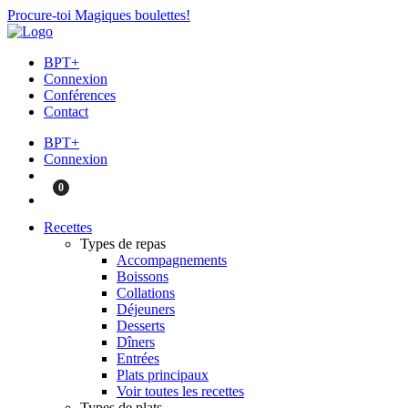
Procure-toi Magiques boulettes!
BPT+
Connexion
Conférences
Contact
BPT+
Connexion
0
Recettes
Types de repas
Accompagnements
Boissons
Collations
Déjeuners
Desserts
Dîners
Entrées
Plats principaux
Voir toutes les recettes
Types de plats