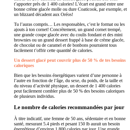
t’apporter près de 1 400 calories! L’écart est grand entre une
bonne crème glacée molle ou dure Coaticook, par exemple, et
un blizzard décadent aux Oréos!
Tu l’auras compris… Les responsables, c’est le format ou les
ajouts à ton cornet! Concrètement, un grand cornet trempé,
une grande coupe glacée avec du coulis fondant et des mini
brownies ou un grand dessert frappé à base de crème glacée,
de chocolat ou de caramel et de bonbons pourraient tous
facilement t’offrir cette quantité de calories.
Un dessert glacé peut couvrir plus de 50 % de tes besoins
caloriques
Bien que les besoins énergétiques varient d’une personne à
l’autre en fonction de l’âge, du sexe, du poids, de la taille et
du niveau d’activité physique, un dessert de 1 400 calories
peut facilement combler plus de 50 % des besoins caloriques
de plusieurs individus.
Le nombre de calories recommandées par jour
À titre indicatif, une femme de 50 ans, sédentaire et en bonne
santé, mesurant 5.4 pieds et pesant 150 lb aurait un besoin
énergétique d’environ 1 800 calories par jour. Une grande