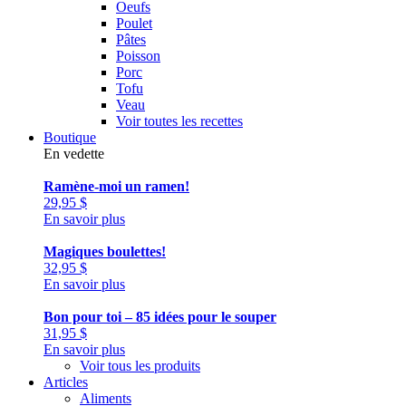
Oeufs
Poulet
Pâtes
Poisson
Porc
Tofu
Veau
Voir toutes les recettes
Boutique
En vedette
Ramène-moi un ramen!
29,95
$
En savoir plus
Magiques boulettes!
32,95
$
En savoir plus
Bon pour toi – 85 idées pour le souper
31,95
$
En savoir plus
Voir tous les produits
Articles
Aliments