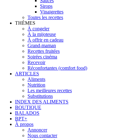
Sauces
Sirops
Vinaigrettes
Toutes les recettes
THÈMES
À congeler
À la mijoteuse
À offrir en cadeau
Grand-maman
Recettes fruitées
Soirées cinéma
Recevoir
Réconfortantes (comfort food)
ARTICLES
Aliments
Nutrition
Les meilleures recettes
Substitutions
INDEX DES ALIMENTS
BOUTIQUE
BALADOS
BPT+
À propos
Annoncer
Nous contacter