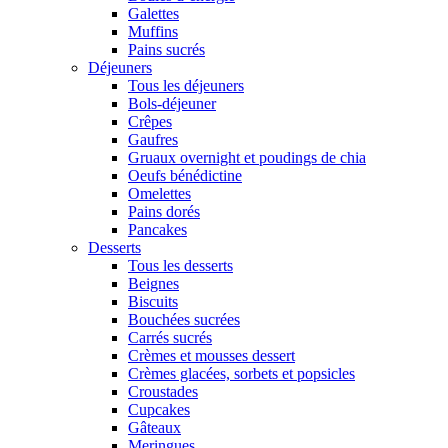
Galettes
Muffins
Pains sucrés
Déjeuners
Tous les déjeuners
Bols-déjeuner
Crêpes
Gaufres
Gruaux overnight et poudings de chia
Oeufs bénédictine
Omelettes
Pains dorés
Pancakes
Desserts
Tous les desserts
Beignes
Biscuits
Bouchées sucrées
Carrés sucrés
Crèmes et mousses dessert
Crèmes glacées, sorbets et popsicles
Croustades
Cupcakes
Gâteaux
Meringues