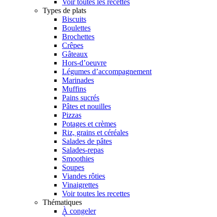
Voir toutes les recettes
Types de plats
Biscuits
Boulettes
Brochettes
Crêpes
Gâteaux
Hors-d’oeuvre
Légumes d’accompagnement
Marinades
Muffins
Pains sucrés
Pâtes et nouilles
Pizzas
Potages et crèmes
Riz, grains et céréales
Salades de pâtes
Salades-repas
Smoothies
Soupes
Viandes rôties
Vinaigrettes
Voir toutes les recettes
Thématiques
À congeler