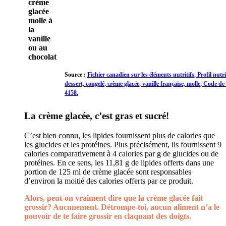
crème
glacée
molle à
la
vanille
ou au
chocolat
Source :
Fichier canadien sur les éléments nutritifs, Profil nutri
dessert, congelé, crème glacée, vanille française, molle, Code de 
4158.
La crème glacée, c’est gras et sucré!
C’est bien connu, les lipides fournissent plus de calories que
les glucides et les protéines. Plus précisément, ils fournissent 9
calories comparativement à 4 calories par g de glucides ou de
protéines. En ce sens, les 11,81 g de lipides offerts dans une
portion de 125 ml de crème glacée sont responsables
d’environ la moitié des calories offerts par ce produit.
Alors, peut-on vraiment dire que la crème glacée fait
grossir? Aucunement. Détrompe-toi, aucun aliment n’a le
pouvoir de te faire grossir en claquant des doigts.