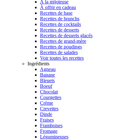
À la mijoteuse
À offrir en cadeau
Recettes de base
Recettes de brunchs
Recettes de cocktails
Recettes de desserts
Recettes de desserts glacés
Recettes de grand-mère
Recettes de poudings
Recettes de salades
Voir toutes les recettes
Ingrédients
Agneau
Banane
Bleuets
Boeuf
Chocolat
Courgettes
Crème
Crevettes
Dinde
Fraises
Framboises
Fromage
Légumineuses