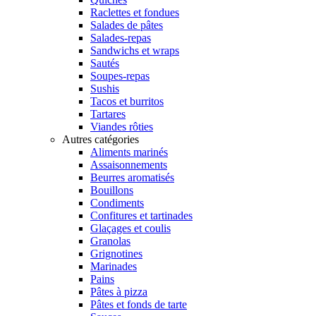
Raclettes et fondues
Salades de pâtes
Salades-repas
Sandwichs et wraps
Sautés
Soupes-repas
Sushis
Tacos et burritos
Tartares
Viandes rôties
Autres catégories
Aliments marinés
Assaisonnements
Beurres aromatisés
Bouillons
Condiments
Confitures et tartinades
Glaçages et coulis
Granolas
Grignotines
Marinades
Pains
Pâtes à pizza
Pâtes et fonds de tarte