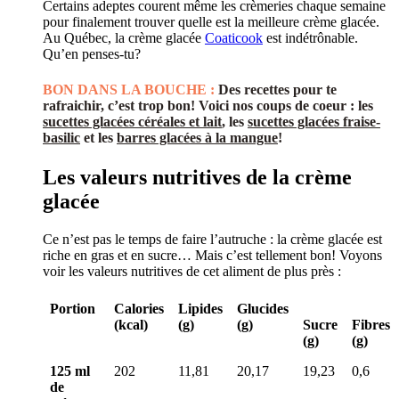
Certains adeptes courent même les crèmeries chaque semaine
pour finalement trouver quelle est la meilleure crème glacée.
Au Québec, la crème glacée
Coaticook
est indétrônable.
Qu’en penses-tu?
BON DANS LA BOUCHE :
Des recettes pour te
rafraichir, c’est trop bon! Voici nos coups de coeur : les
sucettes glacées céréales et lait
, les
sucettes glacées fraise-
basilic
et les
barres glacées à la mangue
!
Les valeurs nutritives de la crème
glacée
Ce n’est pas le temps de faire l’autruche : la crème glacée est
riche en gras et en sucre… Mais c’est tellement bon! Voyons
voir les valeurs nutritives de cet aliment de plus près :
Portion
Calories
Lipides
Glucides
(kcal)
(g)
(g)
Sucre
Fibres
(g)
(g)
125 ml
202
11,81
20,17
19,23
0,6
de