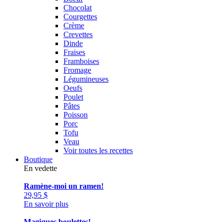
Chocolat
Courgettes
Crème
Crevettes
Dinde
Fraises
Framboises
Fromage
Légumineuses
Oeufs
Poulet
Pâtes
Poisson
Porc
Tofu
Veau
Voir toutes les recettes
Boutique
En vedette
Ramène-moi un ramen!
29,95
$
En savoir plus
Magiques boulettes!