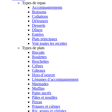
Types de repas
Accompagnements
Boissons
Collations
Déjeuners
Desserts
Dîners
Entrées
Plats principaux
Voir toutes les recettes
Types de plats
Biscuits
Boulettes
Brochettes
Crêpes
Gâteaux
Hors-d’oeuvre
Légumes d’accompagnement
Marinades
Muffins
Pains sucrés
Pâtes et nouilles
Pizzas
Potages et crèmes
Riz, grains et céréales