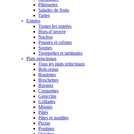
Pâtisseries
Salades de fruits
Tartes
Entrées
Toutes les entrées
Hors-d’oeuvre
Nachos
Potages et crèmes
Soupes
Trempettes et tartinades
Plats principaux
Tous les plats principaux
Bols-repas
Boulettes
Brochettes
Burgers
Croquettes
Gnocchis
Grillades
Mijotés
Pâtés
Pâtes et nouilles
Pizzas
Poutines
Quiches