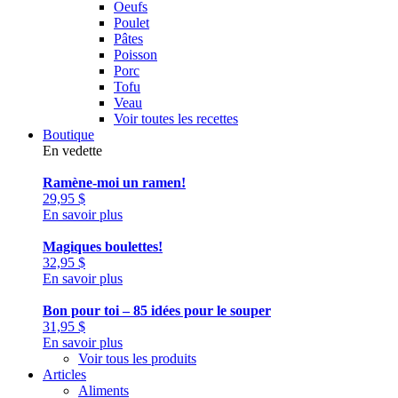
Oeufs
Poulet
Pâtes
Poisson
Porc
Tofu
Veau
Voir toutes les recettes
Boutique
En vedette
Ramène-moi un ramen!
29,95
$
En savoir plus
Magiques boulettes!
32,95
$
En savoir plus
Bon pour toi – 85 idées pour le souper
31,95
$
En savoir plus
Voir tous les produits
Articles
Aliments