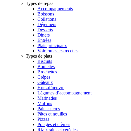
Types de repas
Accompagnements
Boissons
Collations
Déjeuners
Desserts
Dîners
Entrées
Plats principaux
Voir toutes les recettes
Types de plats
Biscuits
Boulettes
Brochettes
Crêpes
Gâteaux
Hors-d’oeuvre
Légumes d’accompagnement
Marinades
Muffins
Pains sucrés
Pâtes et nouilles
Pizzas
Potages et crèmes
Riz, grains et céréales