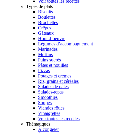
Voir toutes les recettes
Types de plats
Biscuits
Boulettes
Brochettes
Crêpes
Gâteaux
Hors-d’oeuvre
Légumes d’accompagnement
Marinades
Muffins
Pains sucrés
Pâtes et nouilles
Pizzas
Potages et crèmes
Riz, grains et céréales
Salades de pâtes
Salades-repas
Smoothies
Soupes
Viandes rôties
Vinaigrettes
Voir toutes les recettes
Thématiques
À congeler