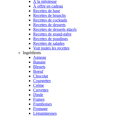
À la mijoteuse
À offrir en cadeau
Recettes de base
Recettes de brunchs
Recettes de cocktails
Recettes de desserts
Recettes de desserts glacés
Recettes de grand-mère
Recettes de poudings
Recettes de salades
Voir toutes les recettes
Ingrédients
Agneau
Banane
Bleuets
Boeuf
Chocolat
Courgettes
Crème
Crevettes
Dinde
Fraises
Framboises
Fromage
Légumineuses