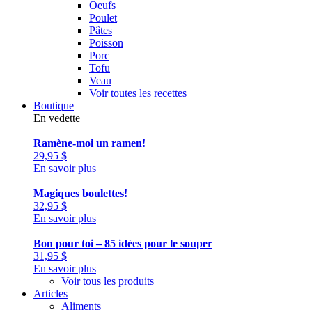
Oeufs
Poulet
Pâtes
Poisson
Porc
Tofu
Veau
Voir toutes les recettes
Boutique
En vedette
Ramène-moi un ramen!
29,95
$
En savoir plus
Magiques boulettes!
32,95
$
En savoir plus
Bon pour toi – 85 idées pour le souper
31,95
$
En savoir plus
Voir tous les produits
Articles
Aliments