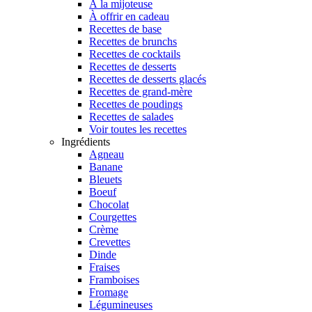
À la mijoteuse
À offrir en cadeau
Recettes de base
Recettes de brunchs
Recettes de cocktails
Recettes de desserts
Recettes de desserts glacés
Recettes de grand-mère
Recettes de poudings
Recettes de salades
Voir toutes les recettes
Ingrédients
Agneau
Banane
Bleuets
Boeuf
Chocolat
Courgettes
Crème
Crevettes
Dinde
Fraises
Framboises
Fromage
Légumineuses