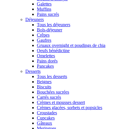
Galettes
Muffins
Pains sucrés
Déjeuners
Tous les déjeuners
Bols-déjeuner
Crêpes
Gaufres
Gruaux overnight et poudings de chia
Oeufs bénédictine
Omelettes
Pains dorés
Pancakes
Desserts
Tous les desserts
Beignes
Biscuits
Bouchées sucrées
Carrés sucrés
Crèmes et mousses dessert
Crèmes glacées, sorbets et popsicles
Croustades
Cupcakes
Gâteaux
Meringues