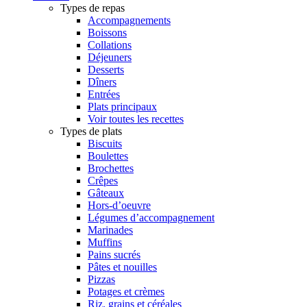
Types de repas
Accompagnements
Boissons
Collations
Déjeuners
Desserts
Dîners
Entrées
Plats principaux
Voir toutes les recettes
Types de plats
Biscuits
Boulettes
Brochettes
Crêpes
Gâteaux
Hors-d’oeuvre
Légumes d’accompagnement
Marinades
Muffins
Pains sucrés
Pâtes et nouilles
Pizzas
Potages et crèmes
Riz, grains et céréales