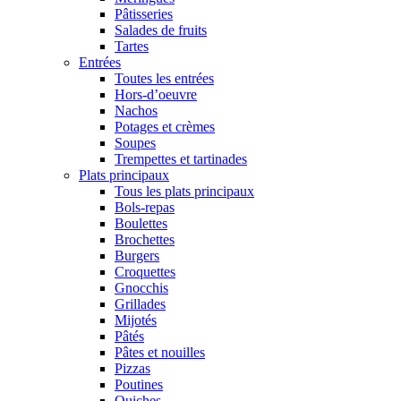
Pâtisseries
Salades de fruits
Tartes
Entrées
Toutes les entrées
Hors-d’oeuvre
Nachos
Potages et crèmes
Soupes
Trempettes et tartinades
Plats principaux
Tous les plats principaux
Bols-repas
Boulettes
Brochettes
Burgers
Croquettes
Gnocchis
Grillades
Mijotés
Pâtés
Pâtes et nouilles
Pizzas
Poutines
Quiches