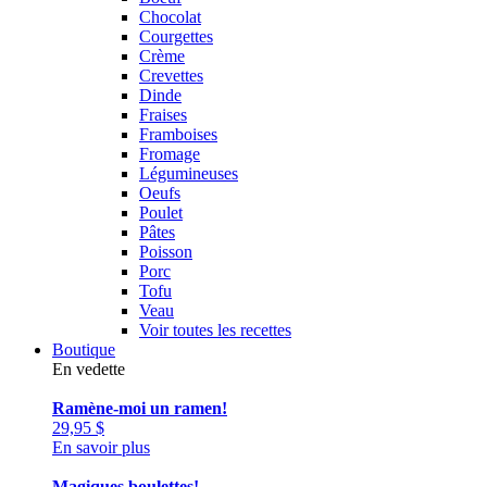
Chocolat
Courgettes
Crème
Crevettes
Dinde
Fraises
Framboises
Fromage
Légumineuses
Oeufs
Poulet
Pâtes
Poisson
Porc
Tofu
Veau
Voir toutes les recettes
Boutique
En vedette
Ramène-moi un ramen!
29,95
$
En savoir plus
Magiques boulettes!