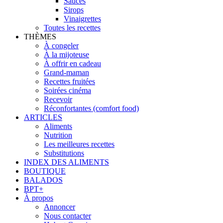
Sauces
Sirops
Vinaigrettes
Toutes les recettes
THÈMES
À congeler
À la mijoteuse
À offrir en cadeau
Grand-maman
Recettes fruitées
Soirées cinéma
Recevoir
Réconfortantes (comfort food)
ARTICLES
Aliments
Nutrition
Les meilleures recettes
Substitutions
INDEX DES ALIMENTS
BOUTIQUE
BALADOS
BPT+
À propos
Annoncer
Nous contacter