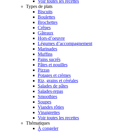
Voir toutes les recettes
Types de plats
Biscuits
Boulettes
Brochettes
Crêpes
Gâteaux
Hors-d’oeuvre
Légumes d’accompagnement
Marinades
Muffins
Pains sucrés
Pâtes et nouilles
Pizzas
Potages et crèmes
Riz, grains et céréales
Salades de pâtes
Salades-repas
Smoothies
Soupes
Viandes rôties
Vinaigrettes
Voir toutes les recettes
Thématiques
À congeler