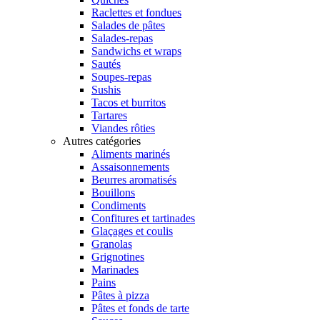
Raclettes et fondues
Salades de pâtes
Salades-repas
Sandwichs et wraps
Sautés
Soupes-repas
Sushis
Tacos et burritos
Tartares
Viandes rôties
Autres catégories
Aliments marinés
Assaisonnements
Beurres aromatisés
Bouillons
Condiments
Confitures et tartinades
Glaçages et coulis
Granolas
Grignotines
Marinades
Pains
Pâtes à pizza
Pâtes et fonds de tarte