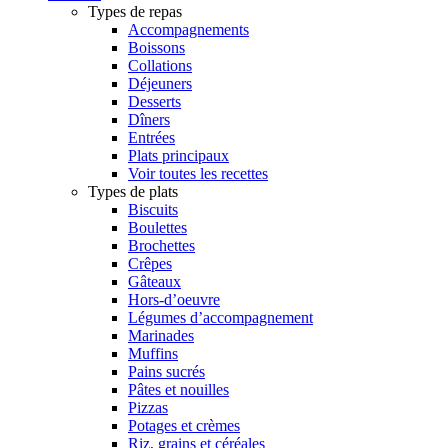
Types de repas
Accompagnements
Boissons
Collations
Déjeuners
Desserts
Dîners
Entrées
Plats principaux
Voir toutes les recettes
Types de plats
Biscuits
Boulettes
Brochettes
Crêpes
Gâteaux
Hors-d’oeuvre
Légumes d’accompagnement
Marinades
Muffins
Pains sucrés
Pâtes et nouilles
Pizzas
Potages et crèmes
Riz, grains et céréales