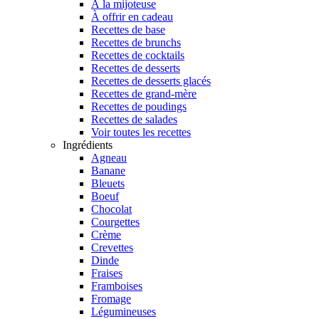
À la mijoteuse
À offrir en cadeau
Recettes de base
Recettes de brunchs
Recettes de cocktails
Recettes de desserts
Recettes de desserts glacés
Recettes de grand-mère
Recettes de poudings
Recettes de salades
Voir toutes les recettes
Ingrédients
Agneau
Banane
Bleuets
Boeuf
Chocolat
Courgettes
Crème
Crevettes
Dinde
Fraises
Framboises
Fromage
Légumineuses