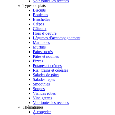
Voir toutes les recettes
Types de plats
Biscuits
Boulettes
Brochettes
Crêpes
Gâteaux
Hors-d’oeuvre
Légumes d’accompagnement
Marinades
Muffins
Pains sucrés
Pâtes et nouilles
Pizzas
Potages et crèmes
Riz, grains et céréales
Salades de pâtes
Salades-repas
Smoothies
Soupes
Viandes rôties
Vinaigrettes
Voir toutes les recettes
Thématiques
À congeler