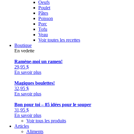
Oeufs
Poulet
Pâtes
Poisson
Porc
Tofu
Veau
Voir toutes les recettes
Boutique
En vedette
Ramène-moi un ramen!
29,95
$
En savoir plus
Magiques boulettes!
32,95
$
En savoir plus
Bon pour toi – 85 idées pour le souper
31,95
$
En savoir plus
Voir tous les produits
Articles
Aliments