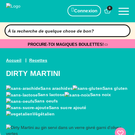
0
Connexion
PROCURE-TOI MAGIQUES BOULETTES!
Accueil
Recettes
DIRTY MARTINI
Sans arachides
Sans gluten
Sans lactose
Sans noix
Sans oeufs
Sans sucre ajouté
Végétalien