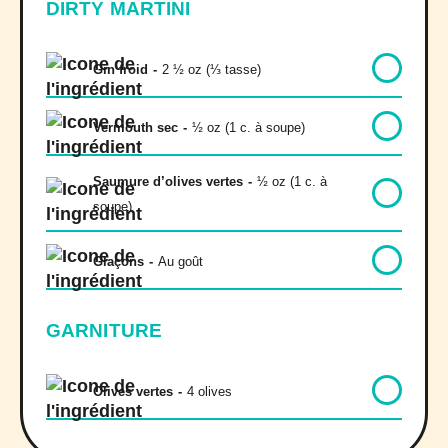
DIRTY MARTINI
Gin froid
-
2 ½ oz (⅓ tasse)
Vermouth sec
-
½ oz (1 c. à soupe)
Saumure d’olives vertes
-
½ oz (1 c. à
soupe)
Glaçons
-
Au goût
GARNITURE
Olives vertes
-
4 olives