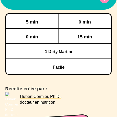
Préparation
Cuisson
5 min
0 min
Réfrigération
Congélation
0 min
15 min
1
Dirty Martini
Facile
Recette créée par :
Hubert Cormier, Ph.D.,
docteur en nutrition