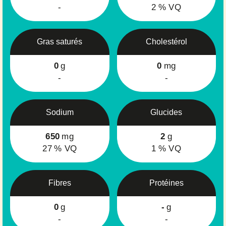
-
2
% VQ
Gras saturés
Cholestérol
0
g
0
mg
-
-
Sodium
Glucides
650
mg
2
g
27
% VQ
1
% VQ
Fibres
Protéines
0
g
-
g
-
-