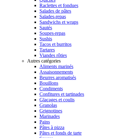
Raclettes et fondues
Salades de pâtes
Salades-repas
Sandwichs et wraps
Sautés
Soupes-repas
Sushis
Tacos et burritos
Tartares
Viandes rôties
Autres catégories
Aliments marinés
Assaisonnements
Beurres aromatisés
Bouillons
Condiments
Confitures et tartinades
Glaçages et coulis
Granolas
Grignotines
Marinades
Pains
Pâtes à pizza
Pâtes et fonds de tarte