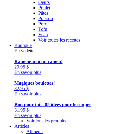
Oeufs
Poulet
Pâtes
Poisson
Porc
Tofu
Veau
Voir toutes les recettes
Boutique
En vedette
Ramène-moi un ramen!
29,95
$
En savoir plus
Magiques boulettes!
32,95
$
En savoir plus
Bon pour toi – 85 idées pour le souper
31,95
$
En savoir plus
Voir tous les produits
Articles
Aliments