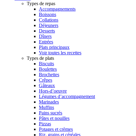
Types de repas
Accompagnements
Boissons
Collations
Déjeuners
Desserts
Dîners
Entrées
Plats principaux
Voir toutes les recettes
Types de plats
Biscuits
Boulettes
Brochettes
Crêpes
Gâteaux
Hors-d’oeuvre
Légumes d’accompagnement
Marinades
Muffins
Pains sucrés
Pâtes et nouilles
Pizzas
Potages et crèmes
Riz, grains et céréales