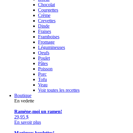
Chocolat
Courgettes
Crème
Crevettes
Dinde
Fraises
Framboises
Fromage
Légumineuses
Oeufs
Poulet
Pâtes
Poisson
Porc
Tofu
Veau
Voir toutes les recettes
Boutique
En vedette
Ramène-moi un ramen!
29,95
$
En savoir plus
Magiques boulettes!