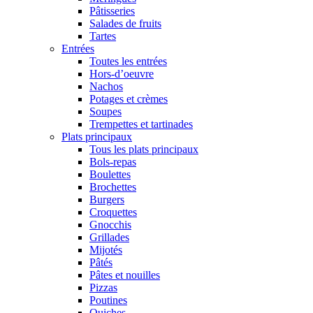
Pâtisseries
Salades de fruits
Tartes
Entrées
Toutes les entrées
Hors-d’oeuvre
Nachos
Potages et crèmes
Soupes
Trempettes et tartinades
Plats principaux
Tous les plats principaux
Bols-repas
Boulettes
Brochettes
Burgers
Croquettes
Gnocchis
Grillades
Mijotés
Pâtés
Pâtes et nouilles
Pizzas
Poutines
Quiches