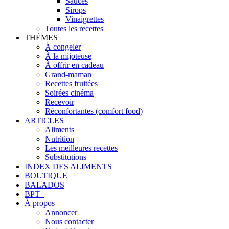
Sauces
Sirops
Vinaigrettes
Toutes les recettes
THÈMES
À congeler
À la mijoteuse
À offrir en cadeau
Grand-maman
Recettes fruitées
Soirées cinéma
Recevoir
Réconfortantes (comfort food)
ARTICLES
Aliments
Nutrition
Les meilleures recettes
Substitutions
INDEX DES ALIMENTS
BOUTIQUE
BALADOS
BPT+
À propos
Annoncer
Nous contacter