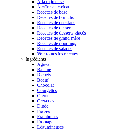
À la mijoteuse
À offrir en cadeau
Recettes de base
Recettes de brunchs
Recettes de cocktails
Recettes de desserts
Recettes de desserts glacés
Recettes de grand-mère
Recettes de poudings
Recettes de salades
Voir toutes les recettes
Ingrédients
Agneau
Banane
Bleuets
Boeuf
Chocolat
Courgettes
Crème
Crevettes
Dinde
Fraises
Framboises
Fromage
Légumineuses