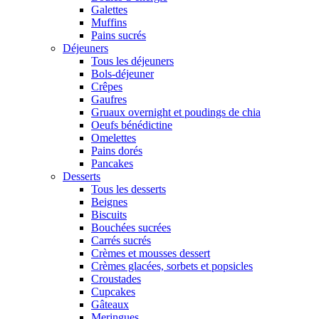
Galettes
Muffins
Pains sucrés
Déjeuners
Tous les déjeuners
Bols-déjeuner
Crêpes
Gaufres
Gruaux overnight et poudings de chia
Oeufs bénédictine
Omelettes
Pains dorés
Pancakes
Desserts
Tous les desserts
Beignes
Biscuits
Bouchées sucrées
Carrés sucrés
Crèmes et mousses dessert
Crèmes glacées, sorbets et popsicles
Croustades
Cupcakes
Gâteaux
Meringues