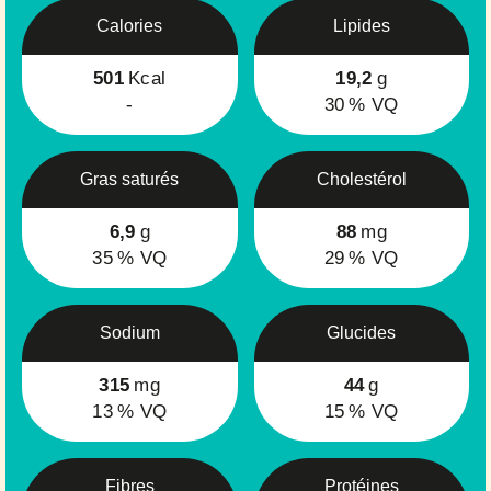
Calories
Lipides
501
Kcal
19,2
g
-
30
% VQ
Gras saturés
Cholestérol
6,9
g
88
mg
35
% VQ
29
% VQ
Sodium
Glucides
315
mg
44
g
13
% VQ
15
% VQ
Fibres
Protéines