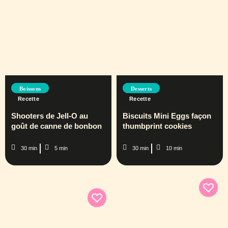
Boissons
Desserts
Recette
Recette
Shooters de Jell-O au
Biscuits Mini Eggs façon
goût de canne de bonbon
thumbprint cookies
30 min
5 min
30 min
10 min