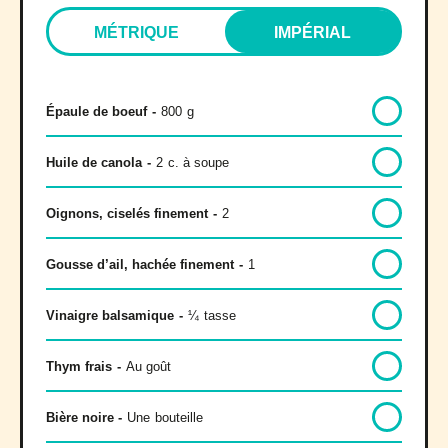
MÉTRIQUE
IMPÉRIAL
Épaule de boeuf
-
800
g
Huile de canola
-
2
c. à soupe
Oignons, ciselés finement
-
2
Gousse d’ail, hachée finement
-
1
Vinaigre balsamique
-
¼
tasse
Thym frais
-
Au goût
Bière noire
-
Une
bouteille