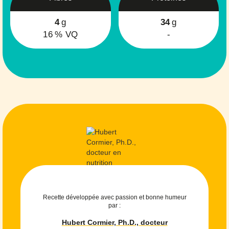
4
g
34
g
16
% VQ
-
Recette développée avec passion et bonne humeur
par :
Hubert Cormier, Ph.D., docteur