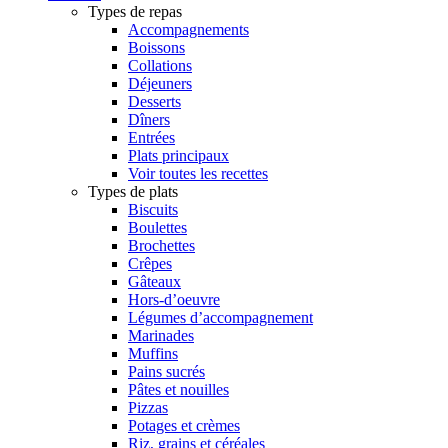
Types de repas
Accompagnements
Boissons
Collations
Déjeuners
Desserts
Dîners
Entrées
Plats principaux
Voir toutes les recettes
Types de plats
Biscuits
Boulettes
Brochettes
Crêpes
Gâteaux
Hors-d’oeuvre
Légumes d’accompagnement
Marinades
Muffins
Pains sucrés
Pâtes et nouilles
Pizzas
Potages et crèmes
Riz, grains et céréales