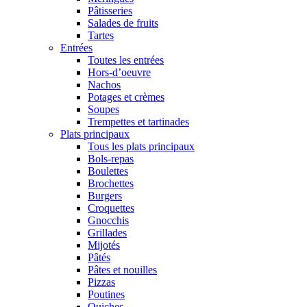
Pâtisseries
Salades de fruits
Tartes
Entrées
Toutes les entrées
Hors-d’oeuvre
Nachos
Potages et crèmes
Soupes
Trempettes et tartinades
Plats principaux
Tous les plats principaux
Bols-repas
Boulettes
Brochettes
Burgers
Croquettes
Gnocchis
Grillades
Mijotés
Pâtés
Pâtes et nouilles
Pizzas
Poutines
Quiches