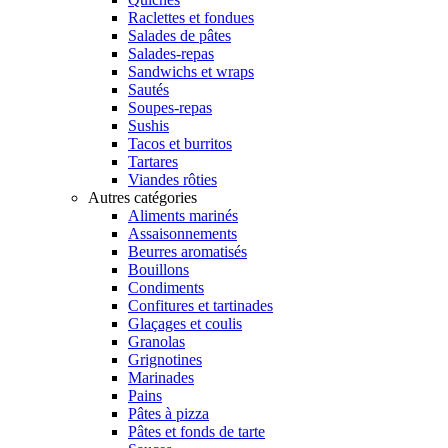
Raclettes et fondues
Salades de pâtes
Salades-repas
Sandwichs et wraps
Sautés
Soupes-repas
Sushis
Tacos et burritos
Tartares
Viandes rôties
Autres catégories
Aliments marinés
Assaisonnements
Beurres aromatisés
Bouillons
Condiments
Confitures et tartinades
Glaçages et coulis
Granolas
Grignotines
Marinades
Pains
Pâtes à pizza
Pâtes et fonds de tarte