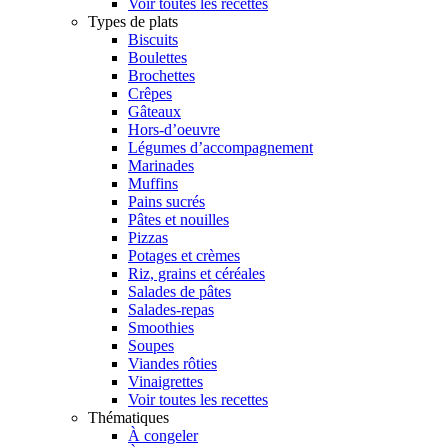
Voir toutes les recettes
Types de plats
Biscuits
Boulettes
Brochettes
Crêpes
Gâteaux
Hors-d’oeuvre
Légumes d’accompagnement
Marinades
Muffins
Pains sucrés
Pâtes et nouilles
Pizzas
Potages et crèmes
Riz, grains et céréales
Salades de pâtes
Salades-repas
Smoothies
Soupes
Viandes rôties
Vinaigrettes
Voir toutes les recettes
Thématiques
À congeler