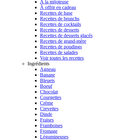
À la mijoteuse
À offrir en cadeau
Recettes de base
Recettes de brunchs
Recettes de cocktails
Recettes de desserts
Recettes de desserts glacés
Recettes de grand-mère
Recettes de poudings
Recettes de salades
Voir toutes les recettes
Ingrédients
Agneau
Banane
Bleuets
Boeuf
Chocolat
Courgettes
Crème
Crevettes
Dinde
Fraises
Framboises
Fromage
Légumineuses