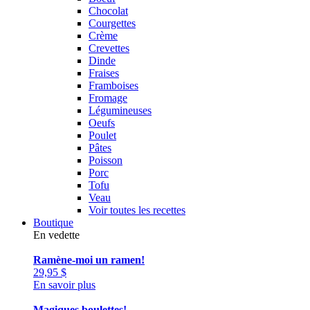
Chocolat
Courgettes
Crème
Crevettes
Dinde
Fraises
Framboises
Fromage
Légumineuses
Oeufs
Poulet
Pâtes
Poisson
Porc
Tofu
Veau
Voir toutes les recettes
Boutique
En vedette
Ramène-moi un ramen!
29,95
$
En savoir plus
Magiques boulettes!