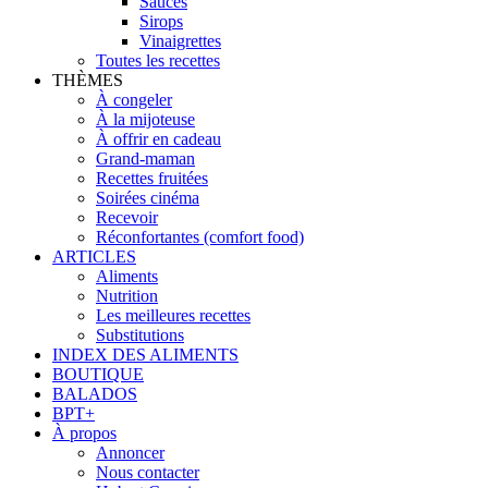
Sauces
Sirops
Vinaigrettes
Toutes les recettes
THÈMES
À congeler
À la mijoteuse
À offrir en cadeau
Grand-maman
Recettes fruitées
Soirées cinéma
Recevoir
Réconfortantes (comfort food)
ARTICLES
Aliments
Nutrition
Les meilleures recettes
Substitutions
INDEX DES ALIMENTS
BOUTIQUE
BALADOS
BPT+
À propos
Annoncer
Nous contacter