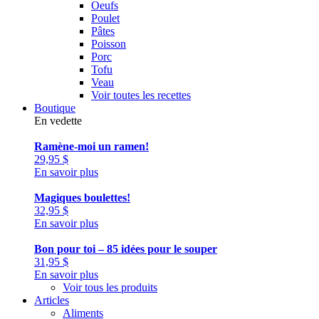
Oeufs
Poulet
Pâtes
Poisson
Porc
Tofu
Veau
Voir toutes les recettes
Boutique
En vedette
Ramène-moi un ramen!
29,95
$
En savoir plus
Magiques boulettes!
32,95
$
En savoir plus
Bon pour toi – 85 idées pour le souper
31,95
$
En savoir plus
Voir tous les produits
Articles
Aliments