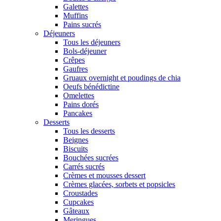
Galettes
Muffins
Pains sucrés
Déjeuners
Tous les déjeuners
Bols-déjeuner
Crêpes
Gaufres
Gruaux overnight et poudings de chia
Oeufs bénédictine
Omelettes
Pains dorés
Pancakes
Desserts
Tous les desserts
Beignes
Biscuits
Bouchées sucrées
Carrés sucrés
Crèmes et mousses dessert
Crèmes glacées, sorbets et popsicles
Croustades
Cupcakes
Gâteaux
Meringues