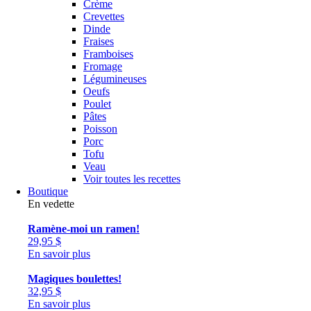
Crème
Crevettes
Dinde
Fraises
Framboises
Fromage
Légumineuses
Oeufs
Poulet
Pâtes
Poisson
Porc
Tofu
Veau
Voir toutes les recettes
Boutique
En vedette
Ramène-moi un ramen!
29,95
$
En savoir plus
Magiques boulettes!
32,95
$
En savoir plus