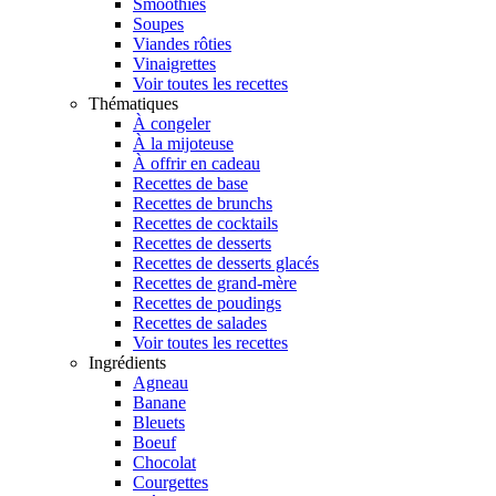
Smoothies
Soupes
Viandes rôties
Vinaigrettes
Voir toutes les recettes
Thématiques
À congeler
À la mijoteuse
À offrir en cadeau
Recettes de base
Recettes de brunchs
Recettes de cocktails
Recettes de desserts
Recettes de desserts glacés
Recettes de grand-mère
Recettes de poudings
Recettes de salades
Voir toutes les recettes
Ingrédients
Agneau
Banane
Bleuets
Boeuf
Chocolat
Courgettes