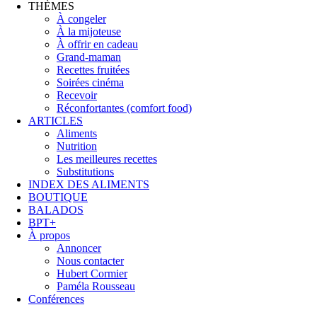
THÈMES
À congeler
À la mijoteuse
À offrir en cadeau
Grand-maman
Recettes fruitées
Soirées cinéma
Recevoir
Réconfortantes (comfort food)
ARTICLES
Aliments
Nutrition
Les meilleures recettes
Substitutions
INDEX DES ALIMENTS
BOUTIQUE
BALADOS
BPT+
À propos
Annoncer
Nous contacter
Hubert Cormier
Paméla Rousseau
Conférences