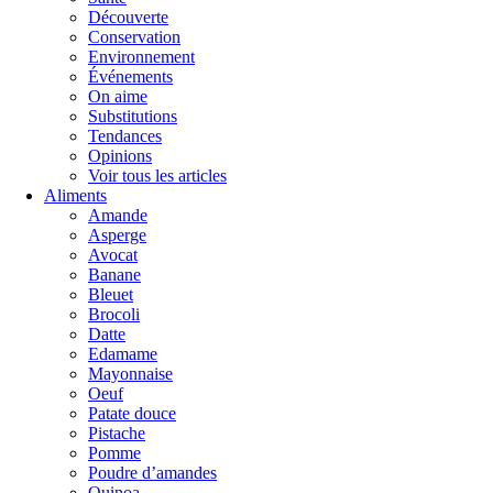
Découverte
Conservation
Environnement
Événements
On aime
Substitutions
Tendances
Opinions
Voir tous les articles
Aliments
Amande
Asperge
Avocat
Banane
Bleuet
Brocoli
Datte
Edamame
Mayonnaise
Oeuf
Patate douce
Pistache
Pomme
Poudre d’amandes
Quinoa