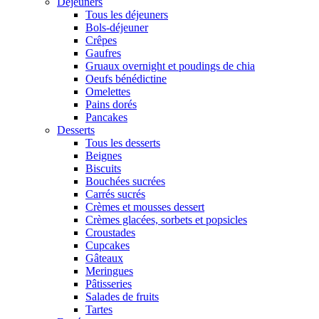
Déjeuners
Tous les déjeuners
Bols-déjeuner
Crêpes
Gaufres
Gruaux overnight et poudings de chia
Oeufs bénédictine
Omelettes
Pains dorés
Pancakes
Desserts
Tous les desserts
Beignes
Biscuits
Bouchées sucrées
Carrés sucrés
Crèmes et mousses dessert
Crèmes glacées, sorbets et popsicles
Croustades
Cupcakes
Gâteaux
Meringues
Pâtisseries
Salades de fruits
Tartes