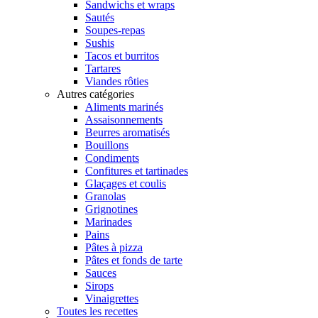
Sandwichs et wraps
Sautés
Soupes-repas
Sushis
Tacos et burritos
Tartares
Viandes rôties
Autres catégories
Aliments marinés
Assaisonnements
Beurres aromatisés
Bouillons
Condiments
Confitures et tartinades
Glaçages et coulis
Granolas
Grignotines
Marinades
Pains
Pâtes à pizza
Pâtes et fonds de tarte
Sauces
Sirops
Vinaigrettes
Toutes les recettes