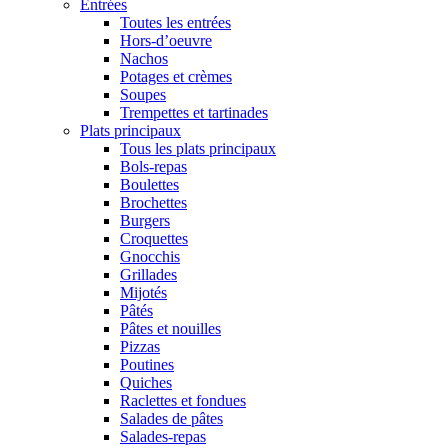
Entrées
Toutes les entrées
Hors-d’oeuvre
Nachos
Potages et crèmes
Soupes
Trempettes et tartinades
Plats principaux
Tous les plats principaux
Bols-repas
Boulettes
Brochettes
Burgers
Croquettes
Gnocchis
Grillades
Mijotés
Pâtés
Pâtes et nouilles
Pizzas
Poutines
Quiches
Raclettes et fondues
Salades de pâtes
Salades-repas