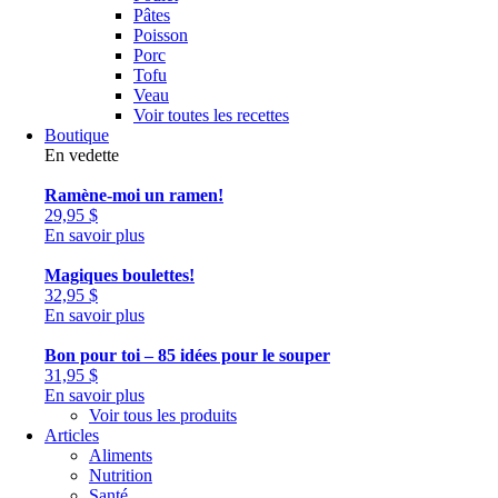
Pâtes
Poisson
Porc
Tofu
Veau
Voir toutes les recettes
Boutique
En vedette
Ramène-moi un ramen!
29,95
$
En savoir plus
Magiques boulettes!
32,95
$
En savoir plus
Bon pour toi – 85 idées pour le souper
31,95
$
En savoir plus
Voir tous les produits
Articles
Aliments
Nutrition
Santé