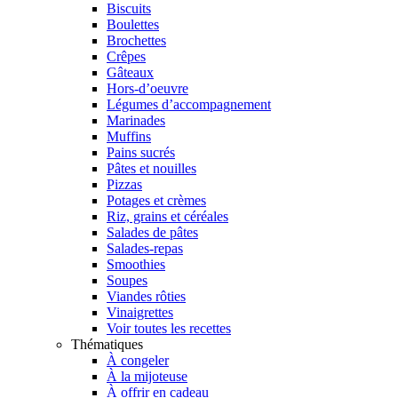
Biscuits
Boulettes
Brochettes
Crêpes
Gâteaux
Hors-d’oeuvre
Légumes d’accompagnement
Marinades
Muffins
Pains sucrés
Pâtes et nouilles
Pizzas
Potages et crèmes
Riz, grains et céréales
Salades de pâtes
Salades-repas
Smoothies
Soupes
Viandes rôties
Vinaigrettes
Voir toutes les recettes
Thématiques
À congeler
À la mijoteuse
À offrir en cadeau