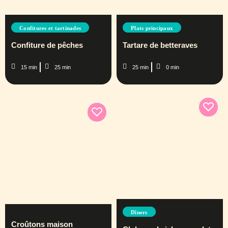
Confitures et tartinades
Plats principaux
Confiture de pêches
Tartare de betteraves
15 min
25 min
25 min
0 min
Dîners
Croûtons maison