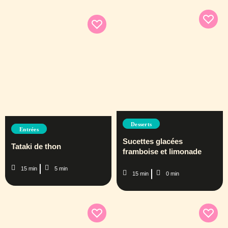
Desserts
Entrées
Sucettes glacées
Tataki de thon
framboise et limonade
15 min
5 min
15 min
0 min