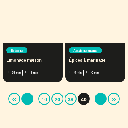
Boissons
Assaisonnements
Limonade maison
Épices à marinade
15 min
5 min
5 min
0 min
«
»
10
20
39
40