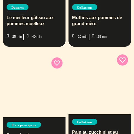
Desserts
Collations
Le meilleur gâteau aux
Muffins aux pommes de
pommes moelleux
grand-mère
25 min
40 min
20 min
25 min
Collations
Plats principaux
Pain au zucchini et au