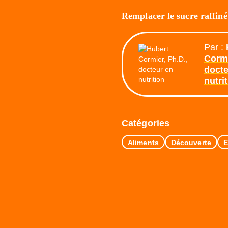
Remplacer le sucre raffiné
Par :
Cormi
docte
nutri
Catégories
Aliments
Découverte
E