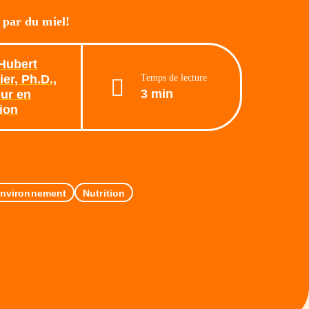
 par du miel!
Hubert
Temps de lecture
er, Ph.D.,
3 min
ur en
tion
nvironnement
Nutrition