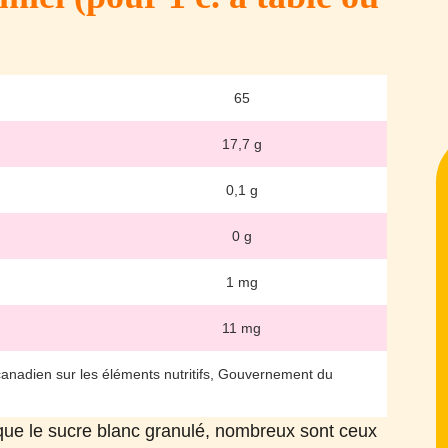
65
17,7 g
0,1 g
0 g
1 mg
11 mg
ier canadien sur les éléments nutritifs, Gouvernement du
é que le sucre blanc granulé, nombreux sont ceux