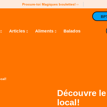
Procure-toi Magiques boulettes!
BP
e
Articles
Aliments
Balados
cal!
Découvre le
local!