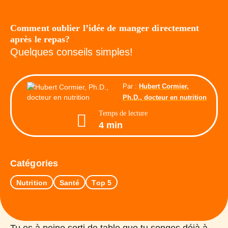
Comment oublier l’idée de manger directement
après le repas?
Quelques conseils simples!
Par :
Hubert Cormier,
Ph.D., docteur en nutrition
Temps de lecture
4 min
Catégories
Nutrition
Santé
Top 5
Tu es à peine sorti de table que tu songes déjà à