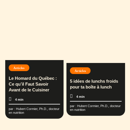
Articles
Articles
Le Homard du Québec :
5 idées de lunchs froids
Ce qu’il Faut Savoir
pour ta boîte à lunch
Avant de le Cuisiner
4 min
4 min
par :
Hubert Cormier, Ph.D., docteur
par :
Hubert Cormier, Ph.D., docteur
en nutrition
en nutrition