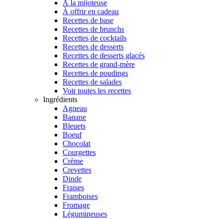
À la mijoteuse
À offrir en cadeau
Recettes de base
Recettes de brunchs
Recettes de cocktails
Recettes de desserts
Recettes de desserts glacés
Recettes de grand-mère
Recettes de poudings
Recettes de salades
Voir toutes les recettes
Ingrédients
Agneau
Banane
Bleuets
Boeuf
Chocolat
Courgettes
Crème
Crevettes
Dinde
Fraises
Framboises
Fromage
Légumineuses