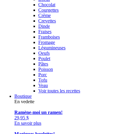
Chocolat
Courgettes
Crème
Crevettes
Dinde
Fraises
Framboises
Fromage
Légumineuses
Oeufs
Poulet
Pâtes
Poisson
Porc
Tofu
Veau
Voir toutes les recettes
Boutique
En vedette
Ramène-moi un ramen!
29,95
$
En savoir plus
Magiques boulettes!