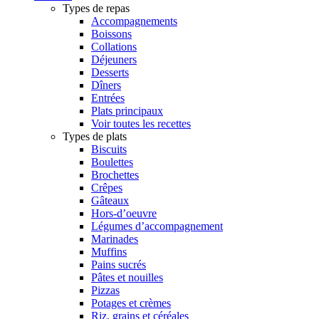
Types de repas
Accompagnements
Boissons
Collations
Déjeuners
Desserts
Dîners
Entrées
Plats principaux
Voir toutes les recettes
Types de plats
Biscuits
Boulettes
Brochettes
Crêpes
Gâteaux
Hors-d’oeuvre
Légumes d’accompagnement
Marinades
Muffins
Pains sucrés
Pâtes et nouilles
Pizzas
Potages et crèmes
Riz, grains et céréales