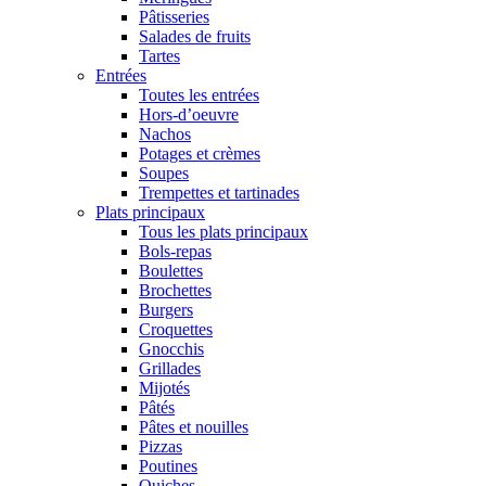
Pâtisseries
Salades de fruits
Tartes
Entrées
Toutes les entrées
Hors-d’oeuvre
Nachos
Potages et crèmes
Soupes
Trempettes et tartinades
Plats principaux
Tous les plats principaux
Bols-repas
Boulettes
Brochettes
Burgers
Croquettes
Gnocchis
Grillades
Mijotés
Pâtés
Pâtes et nouilles
Pizzas
Poutines
Quiches