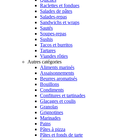
Raclettes et fondues
Salades de pâtes
Salades-repas
Sandwichs et wraps
Sautés
Soupes-repas
Sushis
Tacos et burritos
Tartares
Viandes rôties
Autres catégories
Aliments marinés
Assaisonnements
Beurres aromatisés
Bouillons
Condiments
Confitures et tartinades
Glaçages et coulis
Granolas
Grignotines
Marinades
Pains
Pâtes à pizza
Pâtes et fonds de tarte