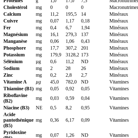
Protéines
g
1,0
17,0
7,5
Macronutrimen
Cholestérol
mg
0
0
0
Macronutrimen
Calcium
mg
11,2
195,5
14
Minéraux
Cuivre
mg
0,07
1,17
0,18
Minéraux
Fer
mg
0,4
6,7
1,94
Minéraux
Magnésium
mg
16,1
279,3
137
Minéraux
Manganèse
mg
0,06
1,06
0,43
Minéraux
Phosphore
mg
17,7
307,2
201
Minéraux
Potassium
mg
179,9
3128,2
173
Minéraux
Sélénium
µg
0,6
11,2
ND
Minéraux
Sodium
mg
2
28
26
Minéraux
Zinc
mg
0,2
2,8
2,7
Minéraux
Vitamine A
µg
45,0
782,0
ND
Vitamines
Thiamine (B1)
mg
0,05
0,92
0,05
Vitamines
Riboflavine
mg
0,03
0,59
0,04
Vitamines
(B2)
Niacine (B3)
NE
0,5
8,2
0,95
Vitamines
Acide
pantothénique
mg
0,36
6,17
0,09
Vitamines
(B5)
Pyridoxine
mg
0,07
1,26
ND
Vitamines
(B6)