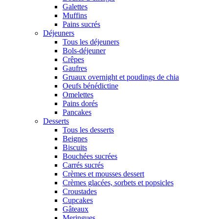
Galettes
Muffins
Pains sucrés
Déjeuners
Tous les déjeuners
Bols-déjeuner
Crêpes
Gaufres
Gruaux overnight et poudings de chia
Oeufs bénédictine
Omelettes
Pains dorés
Pancakes
Desserts
Tous les desserts
Beignes
Biscuits
Bouchées sucrées
Carrés sucrés
Crèmes et mousses dessert
Crèmes glacées, sorbets et popsicles
Croustades
Cupcakes
Gâteaux
Meringues