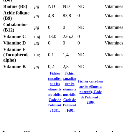
Biotine (B8)
µg
ND
ND
ND
Vitamines
Acide folique
µg
4,8
83,8
0
Vitamines
(B9)
Cobalamine
µg
0
0
ND
Vitamines
(B12)
Vitamine C
mg
13,0
226,2
0
Vitamines
Vitamine D
µg
0
0
0
Vitamines
Vitamine E
(Tocophérol,
mg
0,1
1,4
ND
Vitamines
alpha)
Vitamine K
µg
0,2
2,8
ND
Vitamines
Fichier
Fichier
canadien
canadien
Fichier canadien
sur les
sur les
sur les éléments
éléments
éléments
nutritifs, Code
nutritifs,
nutritifs,
de l'aliment :
Code de
Code de
2599.
l'aliment
l'aliment
: 1691.
: 1691.