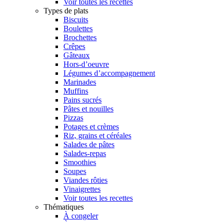
Voir toutes les recettes
Types de plats
Biscuits
Boulettes
Brochettes
Crêpes
Gâteaux
Hors-d’oeuvre
Légumes d’accompagnement
Marinades
Muffins
Pains sucrés
Pâtes et nouilles
Pizzas
Potages et crèmes
Riz, grains et céréales
Salades de pâtes
Salades-repas
Smoothies
Soupes
Viandes rôties
Vinaigrettes
Voir toutes les recettes
Thématiques
À congeler