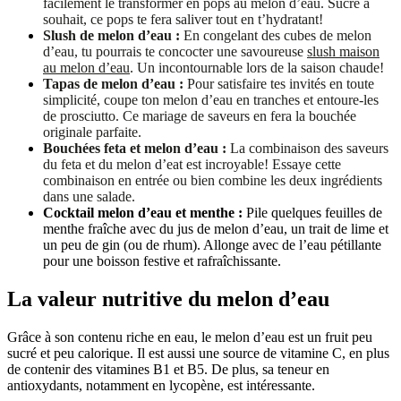
facilement le transformer en pops au melon d’eau. Sucré à
souhait, ce pops te fera saliver tout en t’hydratant!
Slush de melon d’eau :
En congelant des cubes de melon
d’eau, tu pourrais te concocter une savoureuse
slush maison
au melon d’eau
. Un incontournable lors de la saison chaude!
Tapas de melon d’eau
:
Pour satisfaire tes invités en toute
simplicité, coupe ton melon d’eau en tranches et entoure-les
de prosciutto. Ce mariage de saveurs en fera la bouchée
originale parfaite.
Bouchées feta et melon d’eau :
La combinaison des saveurs
du feta et du melon d’eat est incroyable! Essaye cette
combinaison en entrée ou bien combine les deux ingrédients
dans une salade.
Cocktail melon d’eau et menthe :
Pile quelques feuilles de
menthe fraîche avec du jus de melon d’eau, un trait de lime et
un peu de gin (ou de rhum). Allonge avec de l’eau pétillante
pour une boisson festive et rafraîchissante.
La valeur nutritive du melon d’eau
Grâce à son contenu riche en eau, le melon d’eau est un fruit peu
sucré et peu calorique. Il est aussi une source de vitamine C, en plus
de contenir des vitamines B1 et B5. De plus, sa teneur en
antioxydants, notamment en lycopène, est intéressante.