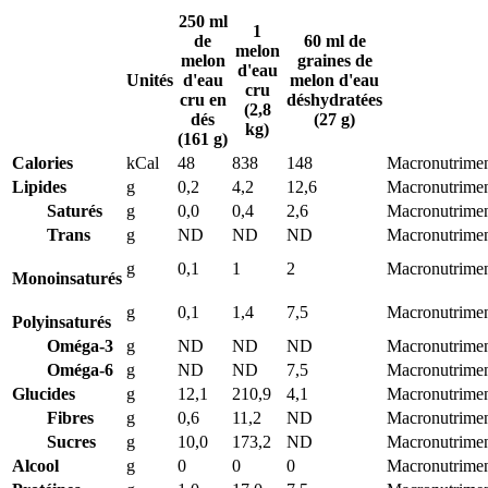
250 ml
1
de
60 ml de
melon
melon
graines de
d'eau
Unités
d'eau
melon d'eau
cru
cru en
déshydratées
(2,8
dés
(27 g)
kg)
(161 g)
Calories
kCal
48
838
148
Macronutrimen
Lipides
g
0,2
4,2
12,6
Macronutrimen
Saturés
g
0,0
0,4
2,6
Macronutrimen
Trans
g
ND
ND
ND
Macronutrimen
g
0,1
1
2
Macronutrimen
Monoinsaturés
g
0,1
1,4
7,5
Macronutrimen
Polyinsaturés
Oméga-3
g
ND
ND
ND
Macronutrimen
Oméga-6
g
ND
ND
7,5
Macronutrimen
Glucides
g
12,1
210,9
4,1
Macronutrimen
Fibres
g
0,6
11,2
ND
Macronutrimen
Sucres
g
10,0
173,2
ND
Macronutrimen
Alcool
g
0
0
0
Macronutrimen