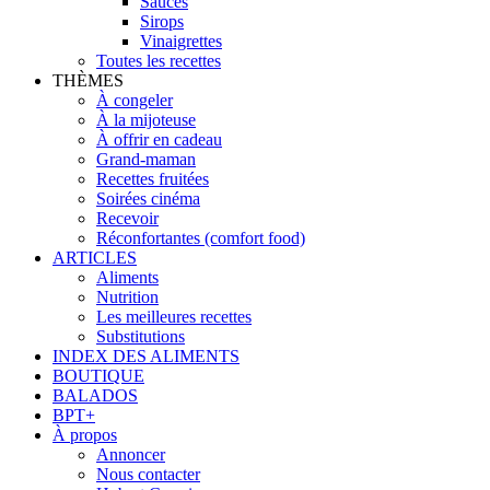
Sauces
Sirops
Vinaigrettes
Toutes les recettes
THÈMES
À congeler
À la mijoteuse
À offrir en cadeau
Grand-maman
Recettes fruitées
Soirées cinéma
Recevoir
Réconfortantes (comfort food)
ARTICLES
Aliments
Nutrition
Les meilleures recettes
Substitutions
INDEX DES ALIMENTS
BOUTIQUE
BALADOS
BPT+
À propos
Annoncer
Nous contacter