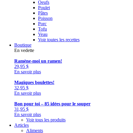
Oeufs
Poulet
Pâtes
Poisson
Porc
Tofu
Veau
Voir toutes les recettes
Boutique
En vedette
Ramène-moi un ramen!
29,95
$
En savoir plus
Magiques boulettes!
32,95
$
En savoir plus
Bon pour toi – 85 idées pour le souper
31,95
$
En savoir plus
Voir tous les produits
Articles
Aliments