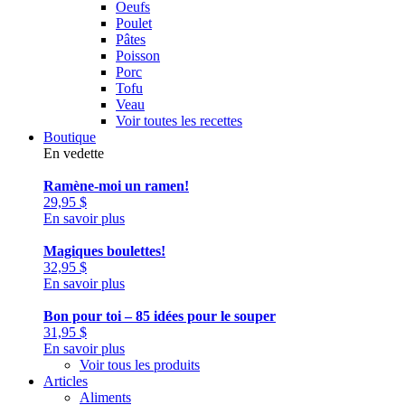
Oeufs
Poulet
Pâtes
Poisson
Porc
Tofu
Veau
Voir toutes les recettes
Boutique
En vedette
Ramène-moi un ramen!
29,95
$
En savoir plus
Magiques boulettes!
32,95
$
En savoir plus
Bon pour toi – 85 idées pour le souper
31,95
$
En savoir plus
Voir tous les produits
Articles
Aliments