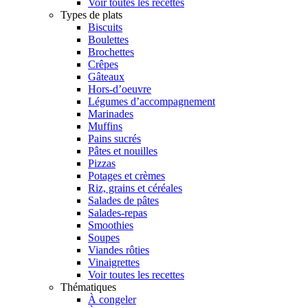
Voir toutes les recettes
Types de plats
Biscuits
Boulettes
Brochettes
Crêpes
Gâteaux
Hors-d’oeuvre
Légumes d’accompagnement
Marinades
Muffins
Pains sucrés
Pâtes et nouilles
Pizzas
Potages et crèmes
Riz, grains et céréales
Salades de pâtes
Salades-repas
Smoothies
Soupes
Viandes rôties
Vinaigrettes
Voir toutes les recettes
Thématiques
À congeler