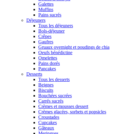
Galettes
Muffins
Pains sucrés
Déjeuners
Tous les déjeuners
Bols-déjeuner
Crêpes
Gaufres
Gruaux overnight et poudings de chia
Oeufs bénédictine
Omelettes
Pains dorés
Pancakes
Desserts
Tous les desserts
Beignes
Biscuits
Bouchées sucrées
Carrés sucrés
Crèmes et mousses dessert
Crèmes glacées, sorbets et popsicles
Croustades
Cupcakes
Gâteaux
Meringues