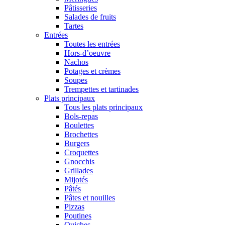
Pâtisseries
Salades de fruits
Tartes
Entrées
Toutes les entrées
Hors-d’oeuvre
Nachos
Potages et crèmes
Soupes
Trempettes et tartinades
Plats principaux
Tous les plats principaux
Bols-repas
Boulettes
Brochettes
Burgers
Croquettes
Gnocchis
Grillades
Mijotés
Pâtés
Pâtes et nouilles
Pizzas
Poutines
Quiches