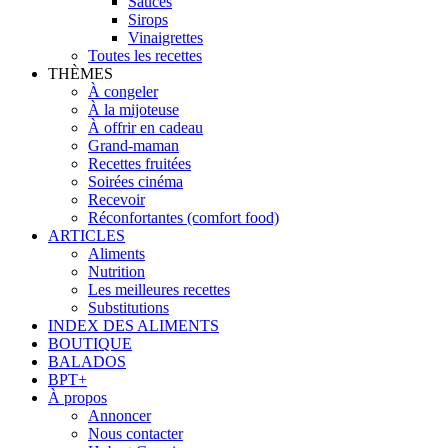
Sauces
Sirops
Vinaigrettes
Toutes les recettes
THÈMES
À congeler
À la mijoteuse
À offrir en cadeau
Grand-maman
Recettes fruitées
Soirées cinéma
Recevoir
Réconfortantes (comfort food)
ARTICLES
Aliments
Nutrition
Les meilleures recettes
Substitutions
INDEX DES ALIMENTS
BOUTIQUE
BALADOS
BPT+
À propos
Annoncer
Nous contacter