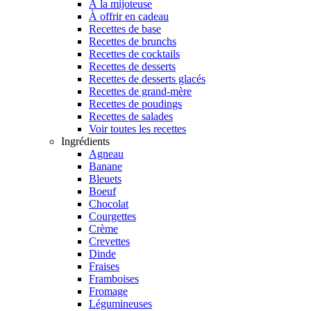
À la mijoteuse
À offrir en cadeau
Recettes de base
Recettes de brunchs
Recettes de cocktails
Recettes de desserts
Recettes de desserts glacés
Recettes de grand-mère
Recettes de poudings
Recettes de salades
Voir toutes les recettes
Ingrédients
Agneau
Banane
Bleuets
Boeuf
Chocolat
Courgettes
Crème
Crevettes
Dinde
Fraises
Framboises
Fromage
Légumineuses