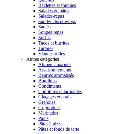
Raclettes et fondues
Salades de pâtes
Salades-repas
Sandwichs et wraps
Sautés
Soupes-repas
Sushis
Tacos et burritos
Tartares
Viandes rôties
Autres catégories
Aliments marinés
Assaisonnements
Beurres aromatisés
Bouillons
Condiments
Confitures et tartinades
Glaçages et coulis
Granolas
Grignotines
Marinades
Pains
Pâtes à pizza
Pâtes et fonds de tarte