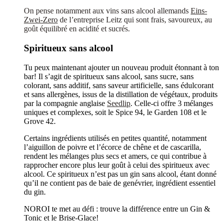
On pense notamment aux vins sans alcool allemands
Eins-
Zwei-Zero
de l’entreprise Leitz qui sont frais, savoureux, au
goût équilibré en acidité et sucrés.
Spiritueux sans alcool
Tu peux maintenant ajouter un nouveau produit étonnant à ton
bar! Il s’agit de spiritueux sans alcool, sans sucre, sans
colorant, sans additif, sans saveur artificielle, sans édulcorant
et sans allergènes, issus de la distillation de végétaux, produits
par la compagnie anglaise
Seedlip
. Celle-ci offre 3 mélanges
uniques et complexes, soit le Spice 94, le Garden 108 et le
Grove 42.
Certains ingrédients utilisés en petites quantité, notamment
l’aiguillon de poivre et l’écorce de chêne et de cascarilla,
rendent les mélanges plus secs et amers, ce qui contribue à
rapprocher encore plus leur goût à celui des spiritueux avec
alcool. Ce spiritueux n’est pas un gin sans alcool, étant donné
qu’il ne contient pas de baie de genévrier, ingrédient essentiel
du gin.
NOROI te met au défi : trouve la différence entre un Gin &
Tonic et le Brise-Glace!