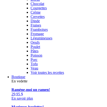
Chocolat
Courgettes
Crème
Crevettes
Dinde
Fraises
Framboises
Fromage
Légumineuses
Oeufs
Poulet
Pâtes
Poisson
Porc
Tofu
Veau
Voir toutes les recettes
Boutique
En vedette
Ramène-moi un ramen!
29,95
$
En savoir plus
Magiques boulettes!