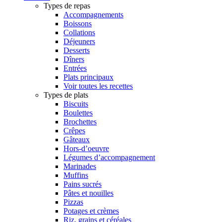
Types de repas
Accompagnements
Boissons
Collations
Déjeuners
Desserts
Dîners
Entrées
Plats principaux
Voir toutes les recettes
Types de plats
Biscuits
Boulettes
Brochettes
Crêpes
Gâteaux
Hors-d’oeuvre
Légumes d’accompagnement
Marinades
Muffins
Pains sucrés
Pâtes et nouilles
Pizzas
Potages et crèmes
Riz, grains et céréales