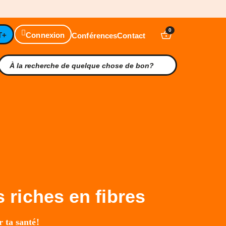
0
T+
Connexion
Conférences
Contact
 riches en fibres
 ta santé!