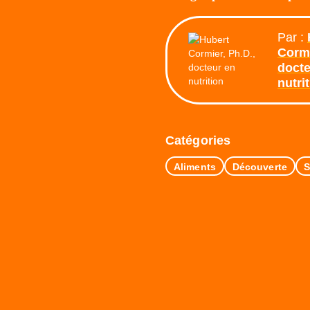
Par :
Cormi
docte
nutri
Catégories
Aliments
Découverte
S