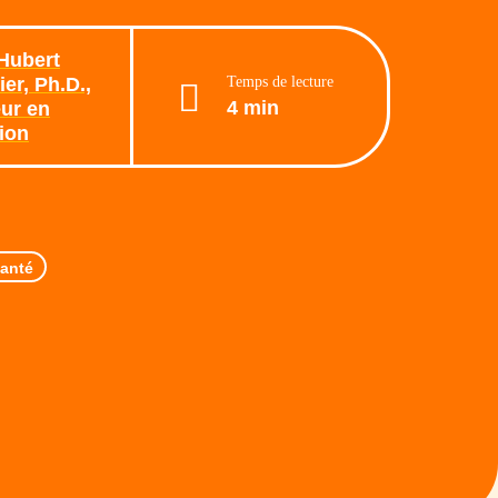
Hubert
Temps de lecture
er, Ph.D.,
4 min
ur en
tion
anté