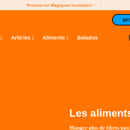
Procure-toi Magiques boulettes!
BP
e
Articles
Aliments
Balados
s
Les aliments
Manger plus de fibres pour