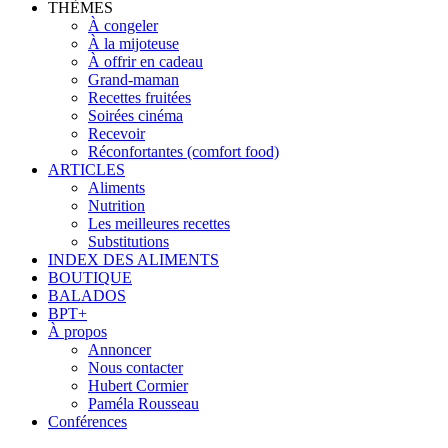
THÈMES
À congeler
À la mijoteuse
À offrir en cadeau
Grand-maman
Recettes fruitées
Soirées cinéma
Recevoir
Réconfortantes (comfort food)
ARTICLES
Aliments
Nutrition
Les meilleures recettes
Substitutions
INDEX DES ALIMENTS
BOUTIQUE
BALADOS
BPT+
À propos
Annoncer
Nous contacter
Hubert Cormier
Paméla Rousseau
Conférences