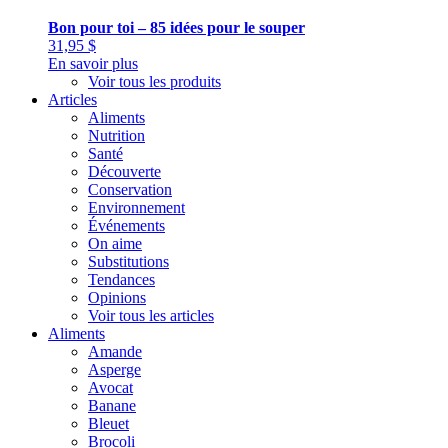
Bon pour toi – 85 idées pour le souper
31,95
$
En savoir plus
Voir tous les produits
Articles
Aliments
Nutrition
Santé
Découverte
Conservation
Environnement
Événements
On aime
Substitutions
Tendances
Opinions
Voir tous les articles
Aliments
Amande
Asperge
Avocat
Banane
Bleuet
Brocoli