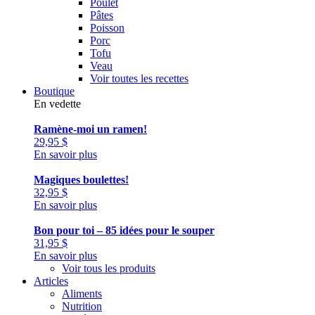
Poulet
Pâtes
Poisson
Porc
Tofu
Veau
Voir toutes les recettes
Boutique
En vedette
Ramène-moi un ramen!
29,95
$
En savoir plus
Magiques boulettes!
32,95
$
En savoir plus
Bon pour toi – 85 idées pour le souper
31,95
$
En savoir plus
Voir tous les produits
Articles
Aliments
Nutrition