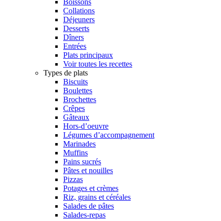
Boissons
Collations
Déjeuners
Desserts
Dîners
Entrées
Plats principaux
Voir toutes les recettes
Types de plats
Biscuits
Boulettes
Brochettes
Crêpes
Gâteaux
Hors-d’oeuvre
Légumes d’accompagnement
Marinades
Muffins
Pains sucrés
Pâtes et nouilles
Pizzas
Potages et crèmes
Riz, grains et céréales
Salades de pâtes
Salades-repas