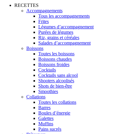
RECETTES
Accompagnements
Tous les accompagnements
Frites
Légumes d’accompagnement
Purées de légumes
Riz, grains et céréales
Salades d’accompagnement
Boissons
Toutes les boissons
Boissons chaudes
Boissons froides
Cocktails
Cocktails sans alcool
Shooters alcoolisés
Shots de bien-être
Smoothies
Collations
Toutes les collations
Barres
Boules d’énergie
Galettes
Muffins
Pains sucrés