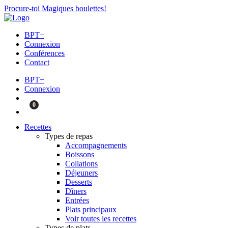
Procure-toi Magiques boulettes!
BPT+
Connexion
Conférences
Contact
BPT+
Connexion
0
Recettes
Types de repas
Accompagnements
Boissons
Collations
Déjeuners
Desserts
Dîners
Entrées
Plats principaux
Voir toutes les recettes
Types de plats