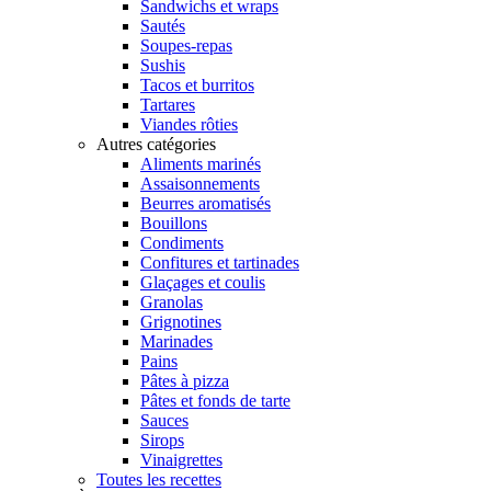
Sandwichs et wraps
Sautés
Soupes-repas
Sushis
Tacos et burritos
Tartares
Viandes rôties
Autres catégories
Aliments marinés
Assaisonnements
Beurres aromatisés
Bouillons
Condiments
Confitures et tartinades
Glaçages et coulis
Granolas
Grignotines
Marinades
Pains
Pâtes à pizza
Pâtes et fonds de tarte
Sauces
Sirops
Vinaigrettes
Toutes les recettes