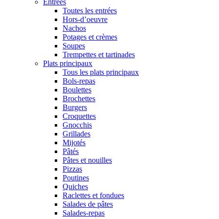
Entrées
Toutes les entrées
Hors-d’oeuvre
Nachos
Potages et crèmes
Soupes
Trempettes et tartinades
Plats principaux
Tous les plats principaux
Bols-repas
Boulettes
Brochettes
Burgers
Croquettes
Gnocchis
Grillades
Mijotés
Pâtés
Pâtes et nouilles
Pizzas
Poutines
Quiches
Raclettes et fondues
Salades de pâtes
Salades-repas