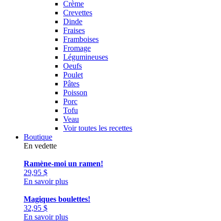
Crème
Crevettes
Dinde
Fraises
Framboises
Fromage
Légumineuses
Oeufs
Poulet
Pâtes
Poisson
Porc
Tofu
Veau
Voir toutes les recettes
Boutique
En vedette
Ramène-moi un ramen!
29,95
$
En savoir plus
Magiques boulettes!
32,95
$
En savoir plus