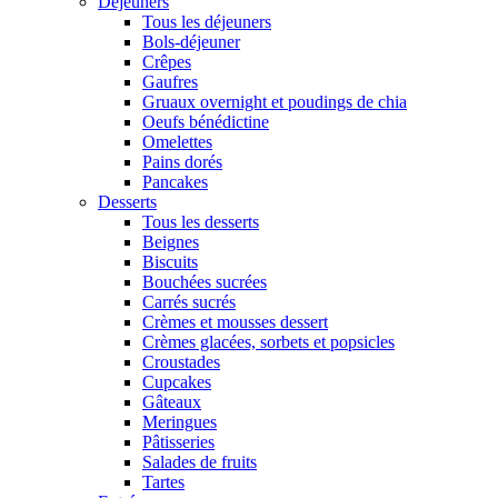
Déjeuners
Tous les déjeuners
Bols-déjeuner
Crêpes
Gaufres
Gruaux overnight et poudings de chia
Oeufs bénédictine
Omelettes
Pains dorés
Pancakes
Desserts
Tous les desserts
Beignes
Biscuits
Bouchées sucrées
Carrés sucrés
Crèmes et mousses dessert
Crèmes glacées, sorbets et popsicles
Croustades
Cupcakes
Gâteaux
Meringues
Pâtisseries
Salades de fruits
Tartes