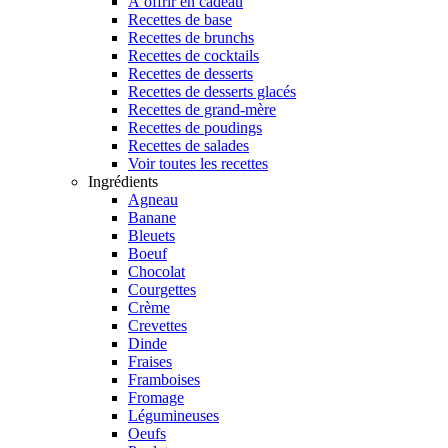
À offrir en cadeau
Recettes de base
Recettes de brunchs
Recettes de cocktails
Recettes de desserts
Recettes de desserts glacés
Recettes de grand-mère
Recettes de poudings
Recettes de salades
Voir toutes les recettes
Ingrédients
Agneau
Banane
Bleuets
Boeuf
Chocolat
Courgettes
Crème
Crevettes
Dinde
Fraises
Framboises
Fromage
Légumineuses
Oeufs