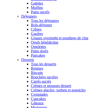
Galettes
Muffins
Pains sucrés
Déjeuners
Tous les déjeuners
Bols-déjeuner
Crêpes
Gaufres
Gruaux overnight et poudings de chia
Oeufs bénédictine
Omelettes
Pains dorés
Pancakes
Desserts
Tous les desserts
Beignes
Biscuits
Bouchées sucrées
Carrés sucrés
Crèmes et mousses dessert
Crèmes glacées, sorbets et popsicles
Croustades
Cupcakes
Gâteaux
Meringues