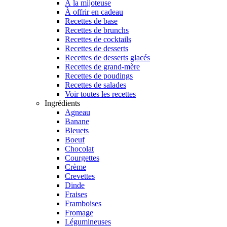
À la mijoteuse
À offrir en cadeau
Recettes de base
Recettes de brunchs
Recettes de cocktails
Recettes de desserts
Recettes de desserts glacés
Recettes de grand-mère
Recettes de poudings
Recettes de salades
Voir toutes les recettes
Ingrédients
Agneau
Banane
Bleuets
Boeuf
Chocolat
Courgettes
Crème
Crevettes
Dinde
Fraises
Framboises
Fromage
Légumineuses