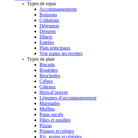
Types de repas
Accompagnements
Boissons
Collations
Déjeuners
Desserts
Dîners
Entrées
Plats principaux
Voir toutes les recettes
Types de plats
Biscuits
Boulettes
Brochettes
Crêpes
Gâteaux
Hors-d’oeuvre
Légumes d’accompagnement
Marinades
Muffins
Pains sucrés
Pâtes et nouilles
Pizzas
Potages et crèmes
Riz, grains et céréales