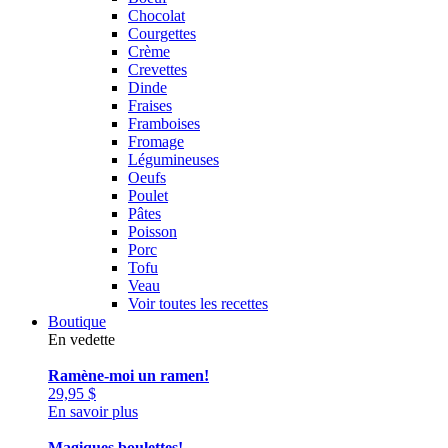
Chocolat
Courgettes
Crème
Crevettes
Dinde
Fraises
Framboises
Fromage
Légumineuses
Oeufs
Poulet
Pâtes
Poisson
Porc
Tofu
Veau
Voir toutes les recettes
Boutique
En vedette
Ramène-moi un ramen!
29,95
$
En savoir plus
Magiques boulettes!