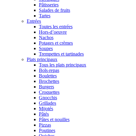
Pâtisseries
Salades de fruits
Tartes
Entrées
Toutes les entrées
Hors-d’oeuvre
Nachos
Potages et crèmes
Soupes
Trempettes et tartinades
Plats principaux
Tous les plats principaux
Bols-repas
Boulettes
Brochettes
Burgers
Croquettes
Gnocchis
Grillades
Mijotés
Pâtés
Pâtes et nouilles
Pizzas
Poutines
Quiches