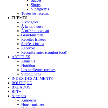
Sauces
Sirops
Vinaigrettes
Toutes les recettes
THÈMES
À congeler
À la mijoteuse
À offrir en cadeau
Grand-maman
Recettes fruitées
Soirées cinéma
Recevoir
Réconfortantes (comfort food)
ARTICLES
Aliments
Nutrition
Les meilleures recettes
Substitutions
INDEX DES ALIMENTS
BOUTIQUE
BALADOS
BPT+
À propos
Annoncer
Nous contacter