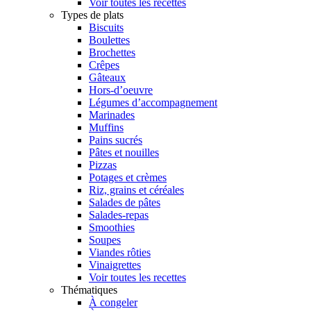
Voir toutes les recettes
Types de plats
Biscuits
Boulettes
Brochettes
Crêpes
Gâteaux
Hors-d’oeuvre
Légumes d’accompagnement
Marinades
Muffins
Pains sucrés
Pâtes et nouilles
Pizzas
Potages et crèmes
Riz, grains et céréales
Salades de pâtes
Salades-repas
Smoothies
Soupes
Viandes rôties
Vinaigrettes
Voir toutes les recettes
Thématiques
À congeler