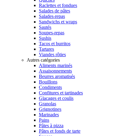
Raclettes et fondues
Salades de pâtes
Salades-repas
Sandwichs et wraps
Sautés
Soupes-repas
Sushis
Tacos et burritos
Tartares
Viandes rôties
Autres catégories
Aliments marinés
Assaisonnements
Beurres aromatisés
Bouillons
Condiments
Confitures et tartinades
Glaçages et coulis
Granolas
Grignotines
Marinades
Pains
Pâtes à pizza
Pâtes et fonds de tarte