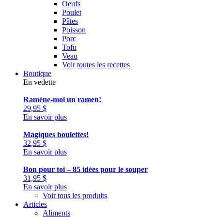
Oeufs
Poulet
Pâtes
Poisson
Porc
Tofu
Veau
Voir toutes les recettes
Boutique
En vedette
Ramène-moi un ramen!
29,95
$
En savoir plus
Magiques boulettes!
32,95
$
En savoir plus
Bon pour toi – 85 idées pour le souper
31,95
$
En savoir plus
Voir tous les produits
Articles
Aliments