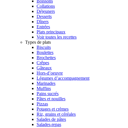
Boissons
Collations
Déjeuners
Desserts
Dîners
Entrées
Plats principaux
Voir toutes les recettes
Types de plats
Biscuits
Boulettes
Brochettes
Crêpes
Gâteaux
Hors-d’oeuvre
Légumes d’accompagnement
Marinades
Muffins
Pains sucrés
Pâtes et nouilles
Pizzas
Potages et crèmes
Riz, grains et céréales
Salades de pâtes
Salades-repas