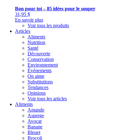
Bon pour toi – 85 idées pour le souper
31,95
$
En savoir plus
Voir tous les produits
Articles
Aliments
Nutrition
Santé
Découverte
Conservation
Environnement
Événements
On aime
Substitutions
Tendances
Opinions
Voir tous les articles
Aliments
Amande
Asperge
Avocat
Banane
Bleuet
Brocoli