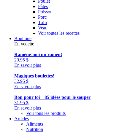
Poulet
Pâtes
Poisson
Porc
Tofu
Veau
Voir toutes les recettes
Boutique
En vedette
Ramène-moi un ramen!
29,95
$
En savoir plus
Magiques boulettes!
32,95
$
En savoir plus
Bon pour toi – 85 idées pour le souper
31,95
$
En savoir plus
Voir tous les produits
Articles
Aliments
Nutrition