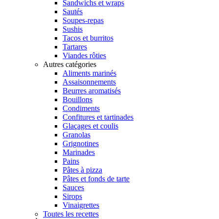
Sandwichs et wraps
Sautés
Soupes-repas
Sushis
Tacos et burritos
Tartares
Viandes rôties
Autres catégories
Aliments marinés
Assaisonnements
Beurres aromatisés
Bouillons
Condiments
Confitures et tartinades
Glaçages et coulis
Granolas
Grignotines
Marinades
Pains
Pâtes à pizza
Pâtes et fonds de tarte
Sauces
Sirops
Vinaigrettes
Toutes les recettes