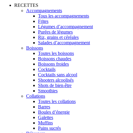
RECETTES
Accompagnements
Tous les accompagnements
Frites
Légumes d’accompagnement
Purées de légumes
Riz, grains et céréales
Salades d’accompagnement
Boissons
Toutes les boissons
Boissons chaudes
Boissons froides
Cocktails
Cocktails sans alcool
Shooters alcoolisés
Shots de bien-être
Smoothies
Collations
Toutes les collations
Barres
Boules d’énergie
Galettes
Muffins
Pains sucrés