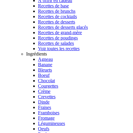
À offrir en cadeau
Recettes de base
Recettes de brunchs
Recettes de cocktails
Recettes de desserts
Recettes de desserts glacés
Recettes de grand-mère
Recettes de poudings
Recettes de salades
Voir toutes les recettes
Ingrédients
Agneau
Banane
Bleuets
Boeuf
Chocolat
Courgettes
Crème
Crevettes
Dinde
Fraises
Framboises
Fromage
Légumineuses
Oeufs