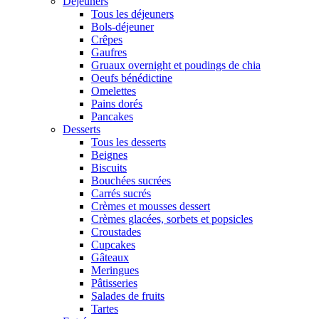
Déjeuners
Tous les déjeuners
Bols-déjeuner
Crêpes
Gaufres
Gruaux overnight et poudings de chia
Oeufs bénédictine
Omelettes
Pains dorés
Pancakes
Desserts
Tous les desserts
Beignes
Biscuits
Bouchées sucrées
Carrés sucrés
Crèmes et mousses dessert
Crèmes glacées, sorbets et popsicles
Croustades
Cupcakes
Gâteaux
Meringues
Pâtisseries
Salades de fruits
Tartes