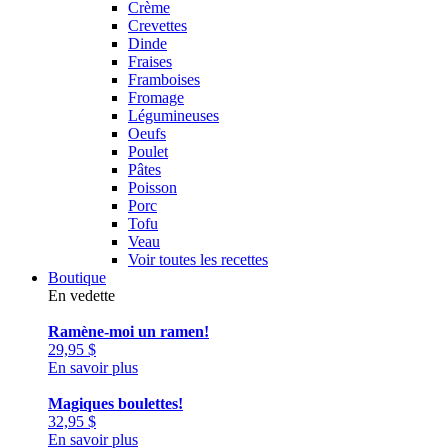
Crème
Crevettes
Dinde
Fraises
Framboises
Fromage
Légumineuses
Oeufs
Poulet
Pâtes
Poisson
Porc
Tofu
Veau
Voir toutes les recettes
Boutique
En vedette
Ramène-moi un ramen!
29,95
$
En savoir plus
Magiques boulettes!
32,95
$
En savoir plus