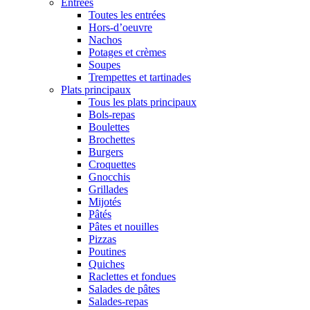
Entrées
Toutes les entrées
Hors-d’oeuvre
Nachos
Potages et crèmes
Soupes
Trempettes et tartinades
Plats principaux
Tous les plats principaux
Bols-repas
Boulettes
Brochettes
Burgers
Croquettes
Gnocchis
Grillades
Mijotés
Pâtés
Pâtes et nouilles
Pizzas
Poutines
Quiches
Raclettes et fondues
Salades de pâtes
Salades-repas