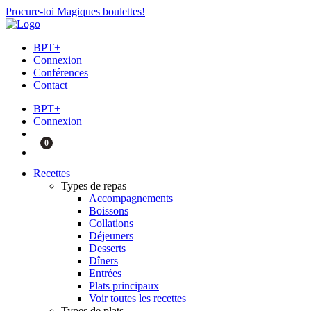
Procure-toi Magiques boulettes!
BPT+
Connexion
Conférences
Contact
BPT+
Connexion
0
Recettes
Types de repas
Accompagnements
Boissons
Collations
Déjeuners
Desserts
Dîners
Entrées
Plats principaux
Voir toutes les recettes
Types de plats