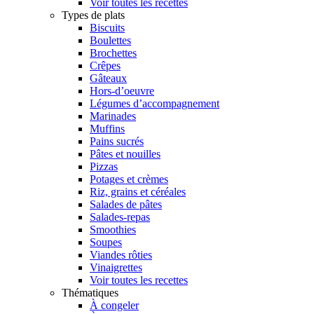
Voir toutes les recettes
Types de plats
Biscuits
Boulettes
Brochettes
Crêpes
Gâteaux
Hors-d’oeuvre
Légumes d’accompagnement
Marinades
Muffins
Pains sucrés
Pâtes et nouilles
Pizzas
Potages et crèmes
Riz, grains et céréales
Salades de pâtes
Salades-repas
Smoothies
Soupes
Viandes rôties
Vinaigrettes
Voir toutes les recettes
Thématiques
À congeler