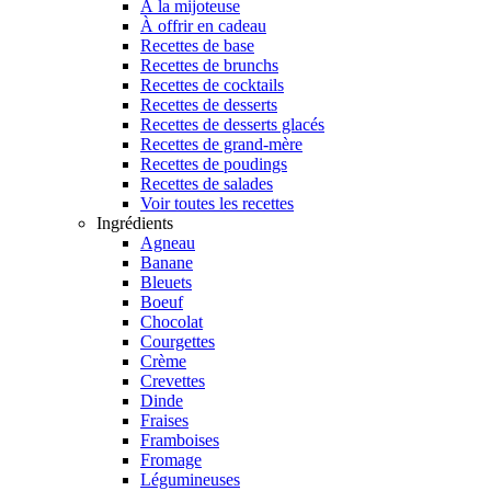
À la mijoteuse
À offrir en cadeau
Recettes de base
Recettes de brunchs
Recettes de cocktails
Recettes de desserts
Recettes de desserts glacés
Recettes de grand-mère
Recettes de poudings
Recettes de salades
Voir toutes les recettes
Ingrédients
Agneau
Banane
Bleuets
Boeuf
Chocolat
Courgettes
Crème
Crevettes
Dinde
Fraises
Framboises
Fromage
Légumineuses