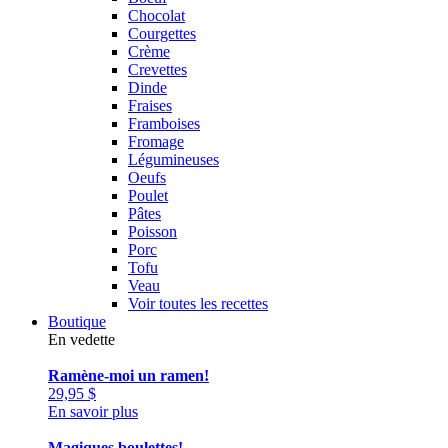
Chocolat
Courgettes
Crème
Crevettes
Dinde
Fraises
Framboises
Fromage
Légumineuses
Oeufs
Poulet
Pâtes
Poisson
Porc
Tofu
Veau
Voir toutes les recettes
Boutique
En vedette
Ramène-moi un ramen!
29,95
$
En savoir plus
Magiques boulettes!