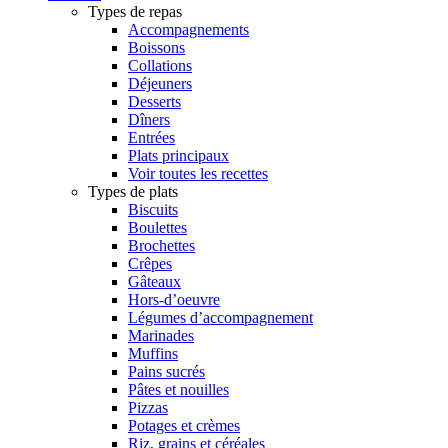
Types de repas
Accompagnements
Boissons
Collations
Déjeuners
Desserts
Dîners
Entrées
Plats principaux
Voir toutes les recettes
Types de plats
Biscuits
Boulettes
Brochettes
Crêpes
Gâteaux
Hors-d’oeuvre
Légumes d’accompagnement
Marinades
Muffins
Pains sucrés
Pâtes et nouilles
Pizzas
Potages et crèmes
Riz, grains et céréales