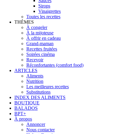
Sauces
Sirops
Vinaigrettes
Toutes les recettes
THÈMES
À congeler
À la mijoteuse
À offrir en cadeau
Grand-maman
Recettes fruitées
Soirées cinéma
Recevoir
Réconfortantes (comfort food)
ARTICLES
Aliments
Nutrition
Les meilleures recettes
Substitutions
INDEX DES ALIMENTS
BOUTIQUE
BALADOS
BPT+
À propos
Annoncer
Nous contacter