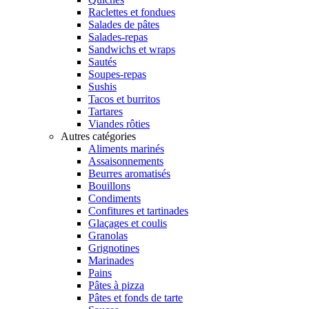
Raclettes et fondues
Salades de pâtes
Salades-repas
Sandwichs et wraps
Sautés
Soupes-repas
Sushis
Tacos et burritos
Tartares
Viandes rôties
Autres catégories
Aliments marinés
Assaisonnements
Beurres aromatisés
Bouillons
Condiments
Confitures et tartinades
Glaçages et coulis
Granolas
Grignotines
Marinades
Pains
Pâtes à pizza
Pâtes et fonds de tarte