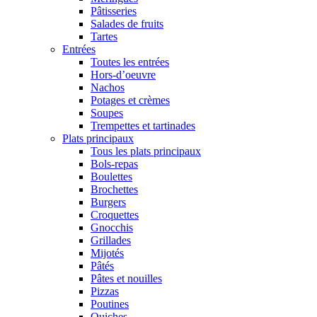
Pâtisseries
Salades de fruits
Tartes
Entrées
Toutes les entrées
Hors-d’oeuvre
Nachos
Potages et crèmes
Soupes
Trempettes et tartinades
Plats principaux
Tous les plats principaux
Bols-repas
Boulettes
Brochettes
Burgers
Croquettes
Gnocchis
Grillades
Mijotés
Pâtés
Pâtes et nouilles
Pizzas
Poutines
Quiches