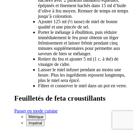
hachées avec 2 piments habanero équeutés,
épépinés et finement hachés dans 15 ml d’huile
d’olive à feu moyen. Remuer de temps en temps
jusqu’à coloration.
Ajouter 125 ml (½ tasse) de miel de bonne
qualité et une pincée de sel.
Porter le mélange à ébullition, puis réduire
immédiatement le feu pour obtenir un léger
frémissement et laisser frémir pendant cinq
minutes supplémentaires pour permettre aux
saveurs de bien se mélanger.
Retirer du feu et ajouter 5 ml (1 c. à thé) de
vinaigre de cidre.
Laisser le miel infuser pendant au moins une
heure. Plus les ingrédients reposent longtemps,
plus le miel sera épicé.
Filtrer et conserver le miel dans un pot en verre.
Feuilletés de feta croustillants
Passer en mode cuisine
Métrique
Impérial