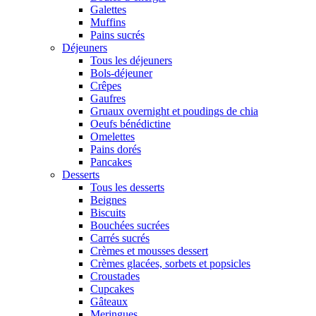
Galettes
Muffins
Pains sucrés
Déjeuners
Tous les déjeuners
Bols-déjeuner
Crêpes
Gaufres
Gruaux overnight et poudings de chia
Oeufs bénédictine
Omelettes
Pains dorés
Pancakes
Desserts
Tous les desserts
Beignes
Biscuits
Bouchées sucrées
Carrés sucrés
Crèmes et mousses dessert
Crèmes glacées, sorbets et popsicles
Croustades
Cupcakes
Gâteaux
Meringues