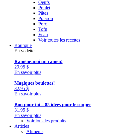
Oeufs
Poulet
Pâtes
Poisson
Porc
Tofu
Veau
Voir toutes les recettes
Boutique
En vedette
Ramène-moi un ramen!
29,95
$
En savoir plus
Magiques boulettes!
32,95
$
En savoir plus
Bon pour toi – 85 idées pour le souper
31,95
$
En savoir plus
Voir tous les produits
Articles
Aliments