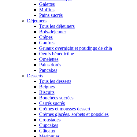
Galettes
Muffins
Pains sucrés
Déjeuners
Tous les déjeuners
Bols-déjeuner
Crêpes
Gaufres
Gruaux overnight et poudings de chia
Oeufs bénédictine
Omelettes
Pains dorés
Pancakes
Desserts
Tous les desserts
Beignes
Biscuits
Bouchées sucrées
Carrés sucrés
Crèmes et mousses dessert
Crèmes glacées, sorbets et popsicles
Croustades
Cupcakes
Gâteaux
Meringues