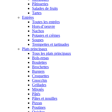
Pâtisseries
Salades de fruits
Tartes
Entrées
Toutes les entrées
Hors-d’oeuvre
Nachos
Potages et crèmes
Soupes
Trempettes et tartinades
Plats principaux
Tous les plats principaux
Bols-repas
Boulettes
Brochettes
Burgers
Croquettes
Gnocchis
Grillades
Mijotés
Pâtés
Pâtes et nouilles
Pizzas
Poutines
Quiches