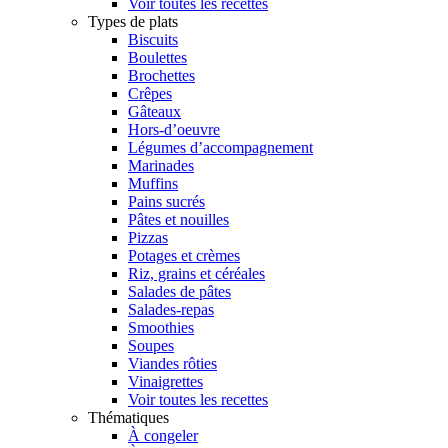
Voir toutes les recettes
Types de plats
Biscuits
Boulettes
Brochettes
Crêpes
Gâteaux
Hors-d’oeuvre
Légumes d’accompagnement
Marinades
Muffins
Pains sucrés
Pâtes et nouilles
Pizzas
Potages et crèmes
Riz, grains et céréales
Salades de pâtes
Salades-repas
Smoothies
Soupes
Viandes rôties
Vinaigrettes
Voir toutes les recettes
Thématiques
À congeler