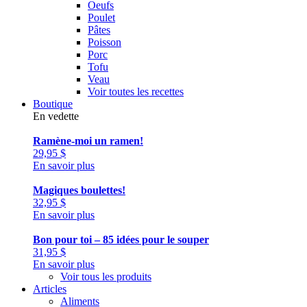
Oeufs
Poulet
Pâtes
Poisson
Porc
Tofu
Veau
Voir toutes les recettes
Boutique
En vedette
Ramène-moi un ramen!
29,95
$
En savoir plus
Magiques boulettes!
32,95
$
En savoir plus
Bon pour toi – 85 idées pour le souper
31,95
$
En savoir plus
Voir tous les produits
Articles
Aliments