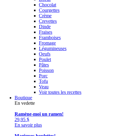
Chocolat
Courgettes
Crème
Crevettes
Dinde
Fraises
Framboises
Fromage
Légumineuses
Oeufs
Poulet
Pâtes
Poisson
Porc
Tofu
Veau
Voir toutes les recettes
Boutique
En vedette
Ramène-moi un ramen!
29,95
$
En savoir plus
Magiques boulettes!