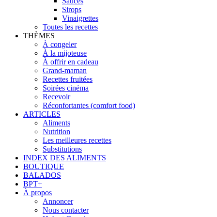
Sauces
Sirops
Vinaigrettes
Toutes les recettes
THÈMES
À congeler
À la mijoteuse
À offrir en cadeau
Grand-maman
Recettes fruitées
Soirées cinéma
Recevoir
Réconfortantes (comfort food)
ARTICLES
Aliments
Nutrition
Les meilleures recettes
Substitutions
INDEX DES ALIMENTS
BOUTIQUE
BALADOS
BPT+
À propos
Annoncer
Nous contacter