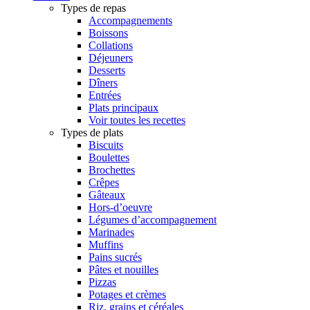
Types de repas
Accompagnements
Boissons
Collations
Déjeuners
Desserts
Dîners
Entrées
Plats principaux
Voir toutes les recettes
Types de plats
Biscuits
Boulettes
Brochettes
Crêpes
Gâteaux
Hors-d’oeuvre
Légumes d’accompagnement
Marinades
Muffins
Pains sucrés
Pâtes et nouilles
Pizzas
Potages et crèmes
Riz, grains et céréales