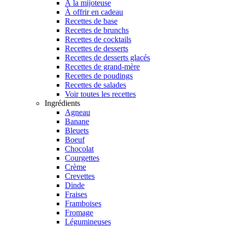
À la mijoteuse
À offrir en cadeau
Recettes de base
Recettes de brunchs
Recettes de cocktails
Recettes de desserts
Recettes de desserts glacés
Recettes de grand-mère
Recettes de poudings
Recettes de salades
Voir toutes les recettes
Ingrédients
Agneau
Banane
Bleuets
Boeuf
Chocolat
Courgettes
Crème
Crevettes
Dinde
Fraises
Framboises
Fromage
Légumineuses