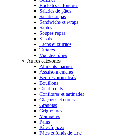
Raclettes et fondues
Salades de pâtes
Salades-repas
Sandwichs et wraps
Sautés
Soupes-repas
Sushis
Tacos et burritos
Tartares
Viandes rôties
Autres catégories
Aliments marinés
Assaisonnements
Beurres aromatisés
Bouillons
Condiments
Confitures et tartinades
Glaçages et coulis
Granolas
Grignotines
Marinades
Pains
Pâtes à pizza
Pâtes et fonds de tarte