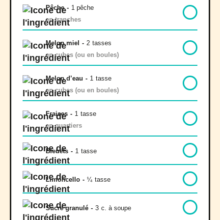
Pêche
-
1 pêche
en tranches
Melon miel
-
2
tasses
en cubes (ou en boules)
Melon d’eau
-
1
tasse
en cubes (ou en boules)
Fraises
-
1
tasse
en quartiers
Bleuets
-
1
tasse
Limoncello
-
¼
tasse
Sucre granulé
-
3
c. à soupe