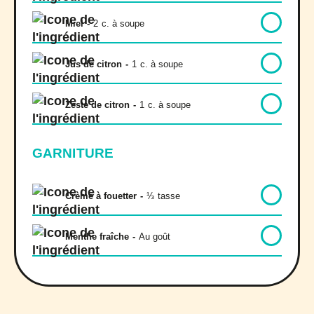
Miel
-
2
c. à soupe
Jus de citron
-
1
c. à soupe
Zeste de citron
-
1
c. à soupe
GARNITURE
Crème à fouetter
-
⅓
tasse
Menthe fraîche
-
Au goût