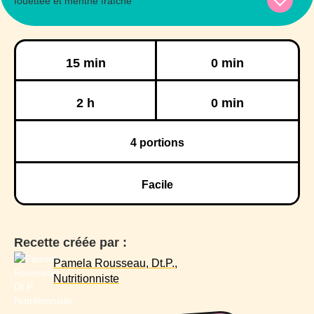
Préparation
Cuisson
15 min
0 min
Réfrigération
Congélation
2 h
0 min
4
portions
Facile
Recette créée par :
Pamela Rousseau, Dt.P.,
Nutritionniste