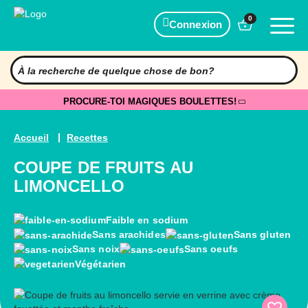
0
Connexion
PROCURE-TOI MAGIQUES BOULETTES!
Accueil
Recettes
COUPE DE FRUITS AU
LIMONCELLO
Faible en sodium
Sans arachides
Sans gluten
Sans noix
Sans oeufs
Végétarien