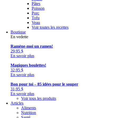
Pâtes
Poisson
Porc
Tofu
Veau
Voir toutes les recettes
Boutique
En vedette
Ramène-moi un ramen!
29,95
$
En savoir plus
Magiques boulettes!
32,95
$
En savoir plus
Bon pour toi – 85 idées pour le souper
31,95
$
En savoir plus
Voir tous les produits
Articles
Aliments
Nutrition
Santé