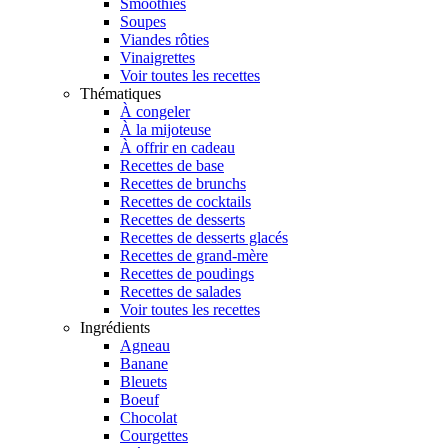
Smoothies
Soupes
Viandes rôties
Vinaigrettes
Voir toutes les recettes
Thématiques
À congeler
À la mijoteuse
À offrir en cadeau
Recettes de base
Recettes de brunchs
Recettes de cocktails
Recettes de desserts
Recettes de desserts glacés
Recettes de grand-mère
Recettes de poudings
Recettes de salades
Voir toutes les recettes
Ingrédients
Agneau
Banane
Bleuets
Boeuf
Chocolat
Courgettes