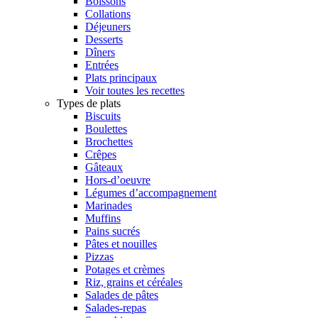
Boissons
Collations
Déjeuners
Desserts
Dîners
Entrées
Plats principaux
Voir toutes les recettes
Types de plats
Biscuits
Boulettes
Brochettes
Crêpes
Gâteaux
Hors-d’oeuvre
Légumes d’accompagnement
Marinades
Muffins
Pains sucrés
Pâtes et nouilles
Pizzas
Potages et crèmes
Riz, grains et céréales
Salades de pâtes
Salades-repas