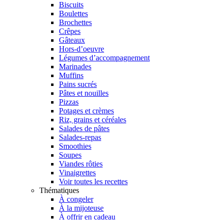
Biscuits
Boulettes
Brochettes
Crêpes
Gâteaux
Hors-d’oeuvre
Légumes d’accompagnement
Marinades
Muffins
Pains sucrés
Pâtes et nouilles
Pizzas
Potages et crèmes
Riz, grains et céréales
Salades de pâtes
Salades-repas
Smoothies
Soupes
Viandes rôties
Vinaigrettes
Voir toutes les recettes
Thématiques
À congeler
À la mijoteuse
À offrir en cadeau