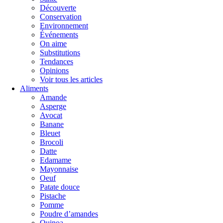
Découverte
Conservation
Environnement
Événements
On aime
Substitutions
Tendances
Opinions
Voir tous les articles
Aliments
Amande
Asperge
Avocat
Banane
Bleuet
Brocoli
Datte
Edamame
Mayonnaise
Oeuf
Patate douce
Pistache
Pomme
Poudre d’amandes
Quinoa