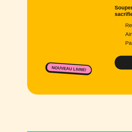
Souper
sacrifi
Re
Ai
Pa
NOUVEAU LIVRE!