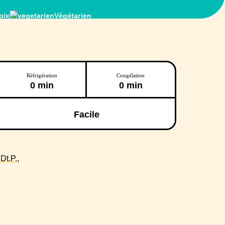
oix
Végétarien
Réfrigération
Congélation
0 min
0 min
Facile
t.P.,