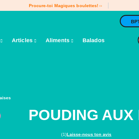
Procure-toi Magiques boulettes!
BP
e
Articles
Aliments
Balados
aises
POUDING AUX 
(1)
Laisse-nous ton avis