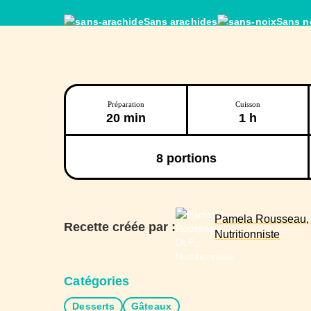
Sans arachides
Sans n
Préparation
Cuisson
20 min
1 h
8
portions
Pamela Rousseau, D
Recette créée par :
Nutritionniste
Catégories
Desserts
Gâteaux