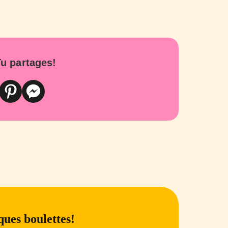
u partages!
ues boulettes!