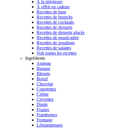
À la mijoteuse
À offrir en cadeau
Recettes de base
Recettes de brunchs
Recettes de cocktails
Recettes de desserts
Recettes de desserts glacés
Recettes de grand-mère
Recettes de poudings
Recettes de salades
Voir toutes les recettes
Ingrédients
Agneau
Banane
Bleuets
Boeuf
Chocolat
Courgettes
Crème
Crevettes
Dinde
Fraises
Framboises
Fromage
Légumineuses