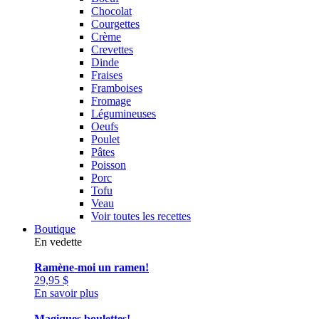
Chocolat
Courgettes
Crème
Crevettes
Dinde
Fraises
Framboises
Fromage
Légumineuses
Oeufs
Poulet
Pâtes
Poisson
Porc
Tofu
Veau
Voir toutes les recettes
Boutique
En vedette
Ramène-moi un ramen!
29,95
$
En savoir plus
Magiques boulettes!