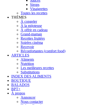
Sauces
Sirops
Vinaigrettes
Toutes les recettes
THÈMES
À congeler
À la mijoteuse
À offrir en cadeau
Grand-maman
Recettes fruitées
Soirées cinéma
Recevoir
Réconfortantes (comfort food)
ARTICLES
Aliments
Nutrition
Les meilleures recettes
Substitutions
INDEX DES ALIMENTS
BOUTIQUE
BALADOS
BPT+
À propos
Annoncer
Nous contacter