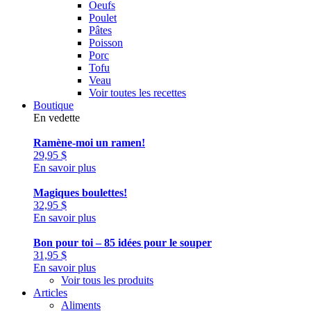
Oeufs
Poulet
Pâtes
Poisson
Porc
Tofu
Veau
Voir toutes les recettes
Boutique
En vedette
Ramène-moi un ramen!
29,95
$
En savoir plus
Magiques boulettes!
32,95
$
En savoir plus
Bon pour toi – 85 idées pour le souper
31,95
$
En savoir plus
Voir tous les produits
Articles
Aliments