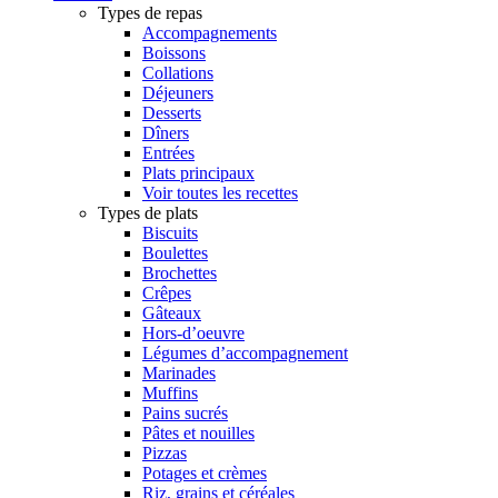
Types de repas
Accompagnements
Boissons
Collations
Déjeuners
Desserts
Dîners
Entrées
Plats principaux
Voir toutes les recettes
Types de plats
Biscuits
Boulettes
Brochettes
Crêpes
Gâteaux
Hors-d’oeuvre
Légumes d’accompagnement
Marinades
Muffins
Pains sucrés
Pâtes et nouilles
Pizzas
Potages et crèmes
Riz, grains et céréales