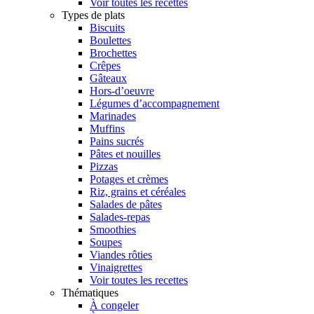
Voir toutes les recettes
Types de plats
Biscuits
Boulettes
Brochettes
Crêpes
Gâteaux
Hors-d’oeuvre
Légumes d’accompagnement
Marinades
Muffins
Pains sucrés
Pâtes et nouilles
Pizzas
Potages et crèmes
Riz, grains et céréales
Salades de pâtes
Salades-repas
Smoothies
Soupes
Viandes rôties
Vinaigrettes
Voir toutes les recettes
Thématiques
À congeler