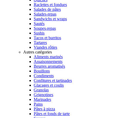
Raclettes et fondues
Salades de pâtes
Salades-repas
Sandwichs et wraps
Sautés
Soupes-repas
Sushis
Tacos et burritos
Tartares
Viandes rôties
Autres catégories
Aliments marinés
Assaisonnements
Beurres aromatisés
Bouillons
Condiments
Confitures et tartinades
Glaçages et coulis
Granolas
Grignotines
Marinades
Pains
Pâtes à pizza
Pâtes et fonds de tarte