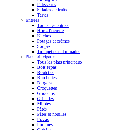
Pâtisseries
Salades de fruits
Tartes
Entrées
Toutes les entrées
Hors-d’oeuvre
Nachos
Potages et crèmes
Soupes
Trempettes et tartinades
Plats principaux
Tous les plats principaux
Bols-repas
Boulettes
Brochettes
Burgers
Croquettes
Gnocchis
Grillades
Mijotés
Pâtés
Pâtes et nouilles
Pizzas
Poutines
Quiches