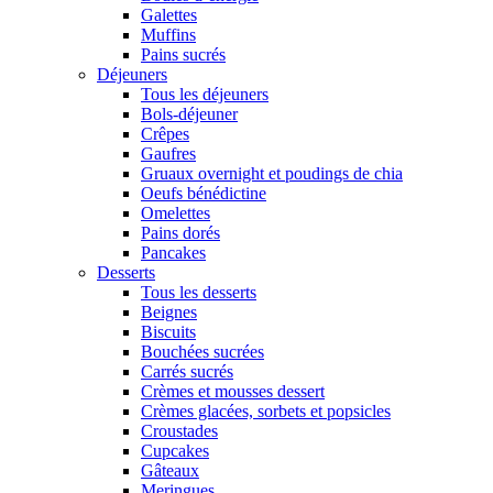
Galettes
Muffins
Pains sucrés
Déjeuners
Tous les déjeuners
Bols-déjeuner
Crêpes
Gaufres
Gruaux overnight et poudings de chia
Oeufs bénédictine
Omelettes
Pains dorés
Pancakes
Desserts
Tous les desserts
Beignes
Biscuits
Bouchées sucrées
Carrés sucrés
Crèmes et mousses dessert
Crèmes glacées, sorbets et popsicles
Croustades
Cupcakes
Gâteaux
Meringues