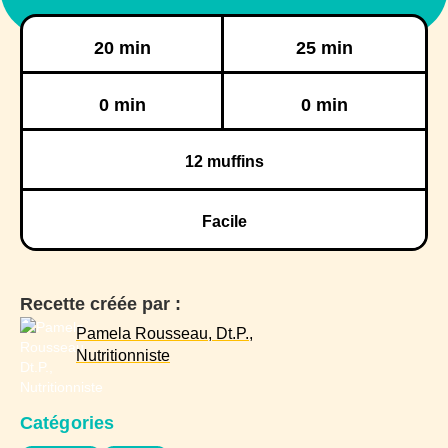
Préparation
Cuisson
20 min
25 min
Réfrigération
Congélation
0 min
0 min
12
muffins
Facile
Recette créée par :
Pamela Rousseau, Dt.P.,
Nutritionniste
Catégories