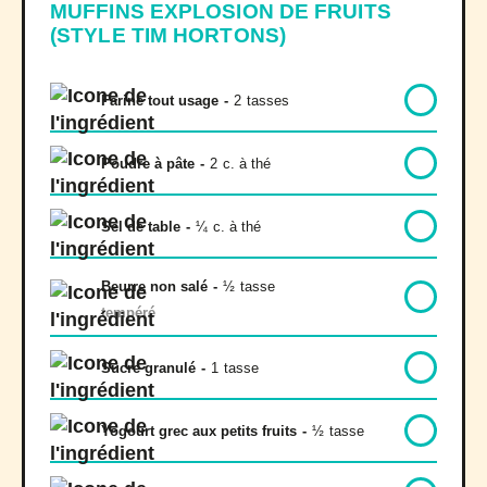
MUFFINS EXPLOSION DE FRUITS
(STYLE TIM HORTONS)
Farine tout usage
-
2
tasses
Poudre à pâte
-
2
c. à thé
Sel de table
-
¼
c. à thé
Beurre non salé
-
½
tasse
tempéré
Sucre granulé
-
1
tasse
Yogourt grec aux petits fruits
-
½
tasse