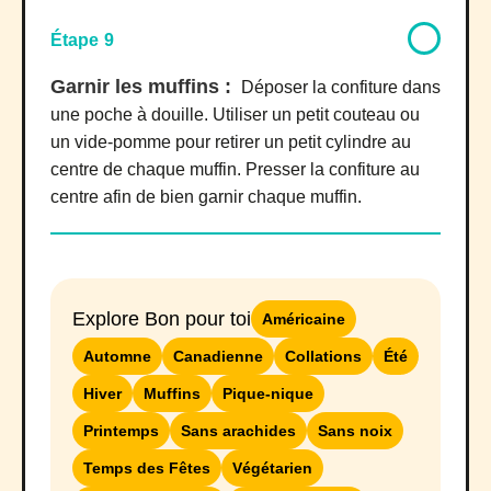
Étape 9
Garnir les muffins :
Déposer la confiture dans
une poche à douille. Utiliser un petit couteau ou
un vide-pomme pour retirer un petit cylindre au
centre de chaque muffin. Presser la confiture au
centre afin de bien garnir chaque muffin.
Explore Bon pour toi
Américaine
Automne
Canadienne
Collations
Été
Hiver
Muffins
Pique-nique
Printemps
Sans arachides
Sans noix
Temps des Fêtes
Végétarien