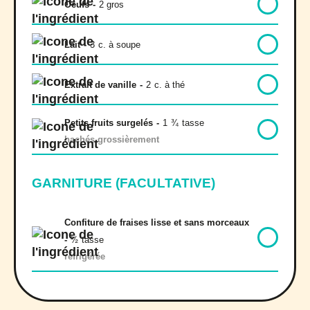
Oeufs
-
2 gros
Lait
-
3
c. à soupe
Extrait de vanille
-
2
c. à thé
Petits fruits surgelés
-
1
¾
tasse
hachés grossièrement
GARNITURE (FACULTATIVE)
Confiture de fraises lisse et sans morceaux
-
½
tasse
réfrigérée