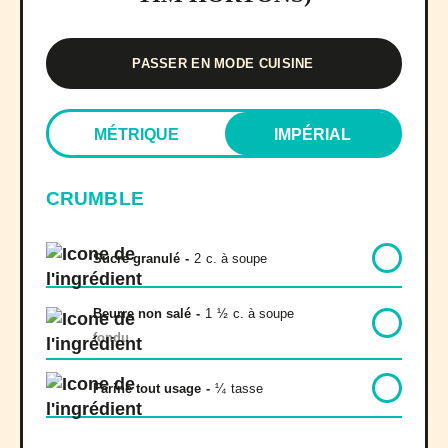
PASSER EN MODE CUISINE
MÉTRIQUE
IMPÉRIAL
CRUMBLE
Sucre granulé
-
2
c. à soupe
Beurre non salé
-
1
½
c. à soupe
fondu
Farine tout usage
-
¼
tasse