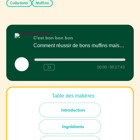
Collations
Muffins
C'est bon bon bon
Comment réussir de bons muffins maison : texture, astuces et idées à essayer
Play
1x
00:00
/
00:17:43
Episode
Table des matières
Introduction
Ingrédients