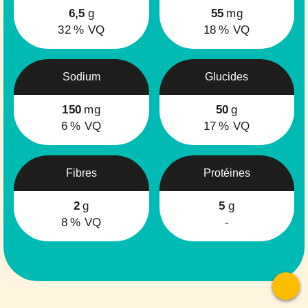
6,5
g
55
mg
32
% VQ
18
% VQ
Sodium
Glucides
150
mg
50
g
6
% VQ
17
% VQ
Fibres
Protéines
2
g
5
g
8
% VQ
-
To