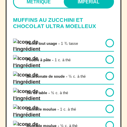
MÉTRIQUE
IMPÉRIAL
MUFFINS AU ZUCCHINI ET
CHOCOLAT ULTRA MOELLEUX
Farine tout usage
-
1
¾
tasse
Poudre à pâte
-
1
c. à thé
Bicarbonate de soude
-
½
c. à thé
Sel de table
-
½
c. à thé
Cannelle moulue
-
1
c. à thé
Muscade moulue
-
½
c. à thé