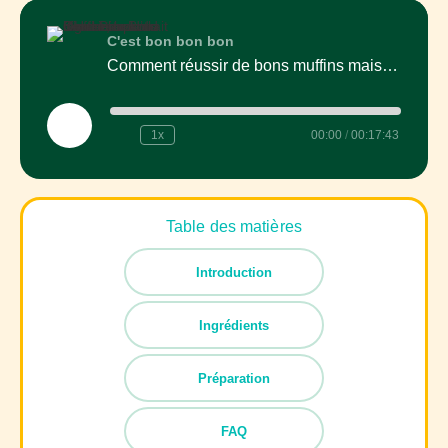
C'est bon bon bon
Comment réussir de bons muffins maison : texture, astuces et idées à essayer
Play
1x
00:00
/
00:17:43
Episode
Table des matières
Introduction
Ingrédients
Préparation
FAQ