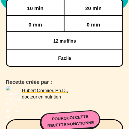
Préparation
Cuisson
10 min
20 min
Réfrigération
Congélation
0 min
0 min
12
muffins
Facile
Recette créée par :
Hubert Cormier, Ph.D.,
docteur en nutrition
POURQUOI CETTE
RECETTE FONCTIONNE