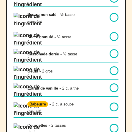
Beurre non salé
-
½
tasse
tempéré
Sucre granulé
-
½
tasse
Cassonade dorée
-
⅓
tasse
Oeufs
-
2 gros
Extrait de vanille
-
2
c. à thé
Babeurre
-
2
c. à soupe
(ou lait)
Courgettes
-
2 tasses