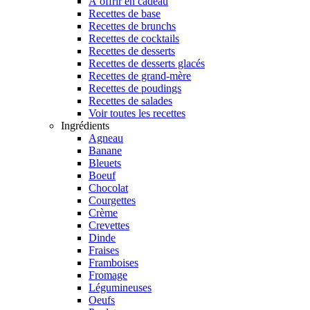
À offrir en cadeau
Recettes de base
Recettes de brunchs
Recettes de cocktails
Recettes de desserts
Recettes de desserts glacés
Recettes de grand-mère
Recettes de poudings
Recettes de salades
Voir toutes les recettes
Ingrédients
Agneau
Banane
Bleuets
Boeuf
Chocolat
Courgettes
Crème
Crevettes
Dinde
Fraises
Framboises
Fromage
Légumineuses
Oeufs