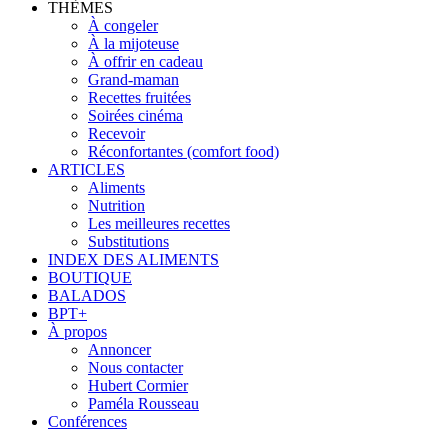
THÈMES
À congeler
À la mijoteuse
À offrir en cadeau
Grand-maman
Recettes fruitées
Soirées cinéma
Recevoir
Réconfortantes (comfort food)
ARTICLES
Aliments
Nutrition
Les meilleures recettes
Substitutions
INDEX DES ALIMENTS
BOUTIQUE
BALADOS
BPT+
À propos
Annoncer
Nous contacter
Hubert Cormier
Paméla Rousseau
Conférences