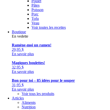
Poulet
Pâtes
Poisson
Porc
Tofu
Veau
Voir toutes les recettes
Boutique
En vedette
Ramène-moi un ramen!
29,95
$
En savoir plus
Magiques boulettes!
32,95
$
En savoir plus
Bon pour toi – 85 idées pour le souper
31,95
$
En savoir plus
Voir tous les produits
Articles
Aliments
Nutrition