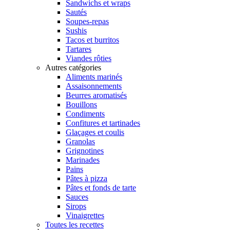
Sandwichs et wraps
Sautés
Soupes-repas
Sushis
Tacos et burritos
Tartares
Viandes rôties
Autres catégories
Aliments marinés
Assaisonnements
Beurres aromatisés
Bouillons
Condiments
Confitures et tartinades
Glaçages et coulis
Granolas
Grignotines
Marinades
Pains
Pâtes à pizza
Pâtes et fonds de tarte
Sauces
Sirops
Vinaigrettes
Toutes les recettes