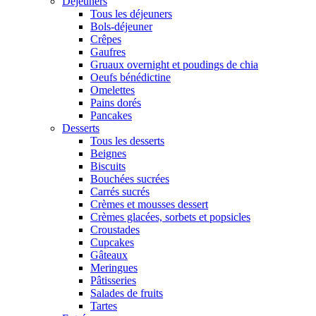
Déjeuners
Tous les déjeuners
Bols-déjeuner
Crêpes
Gaufres
Gruaux overnight et poudings de chia
Oeufs bénédictine
Omelettes
Pains dorés
Pancakes
Desserts
Tous les desserts
Beignes
Biscuits
Bouchées sucrées
Carrés sucrés
Crèmes et mousses dessert
Crèmes glacées, sorbets et popsicles
Croustades
Cupcakes
Gâteaux
Meringues
Pâtisseries
Salades de fruits
Tartes