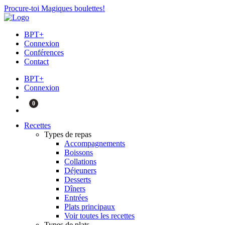
Procure-toi Magiques boulettes!
BPT+
Connexion
Conférences
Contact
BPT+
Connexion
0
Recettes
Types de repas
Accompagnements
Boissons
Collations
Déjeuners
Desserts
Dîners
Entrées
Plats principaux
Voir toutes les recettes
Types de plats