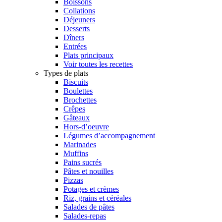
Boissons
Collations
Déjeuners
Desserts
Dîners
Entrées
Plats principaux
Voir toutes les recettes
Types de plats
Biscuits
Boulettes
Brochettes
Crêpes
Gâteaux
Hors-d’oeuvre
Légumes d’accompagnement
Marinades
Muffins
Pains sucrés
Pâtes et nouilles
Pizzas
Potages et crèmes
Riz, grains et céréales
Salades de pâtes
Salades-repas