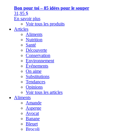
Bon pour toi – 85 idées pour le souper
31,95
$
En savoir plus
Voir tous les produits
Articles
Aliments
Nutrition
Santé
Découverte
Conservation
Environnement
Événements
On aime
Substitutions
Tendances
Opinions
Voir tous les articles
Aliments
Amande
Asperge
Avocat
Banane
Bleuet
Brocoli