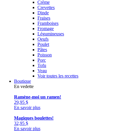
Crème
Crevettes
Dinde
Fraises
Framboises
Fromage
Légumineuses
Oeufs
Poulet
Pâtes
Poisson
Porc
Tofu
Veau
Voir toutes les recettes
Boutique
En vedette
Ramène-moi un ramen!
29,95
$
En savoir plus
Magiques boulettes!
32,95
$
En savoir plus