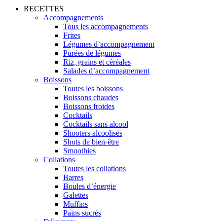
RECETTES
Accompagnements
Tous les accompagnements
Frites
Légumes d’accompagnement
Purées de légumes
Riz, grains et céréales
Salades d’accompagnement
Boissons
Toutes les boissons
Boissons chaudes
Boissons froides
Cocktails
Cocktails sans alcool
Shooters alcoolisés
Shots de bien-être
Smoothies
Collations
Toutes les collations
Barres
Boules d’énergie
Galettes
Muffins
Pains sucrés