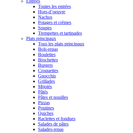
Entrées
Toutes les entrées
Hors-d’oeuvre
Nachos
Potages et crèmes
Soupes
Trempettes et tartinades
Plats principaux
Tous les plats principaux
Bols-repas
Boulettes
Brochettes
Burgers
Croquettes
Gnocchis
Grillades
Mijotés
Pâtés
Pâtes et nouilles
Pizzas
Poutines
Quiches
Raclettes et fondues
Salades de pâtes
Salades-repas