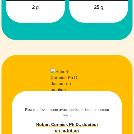
2
g
25
g
-
-
Recette développée avec passion et bonne humeur
par :
Hubert Cormier, Ph.D., docteur
en nutrition