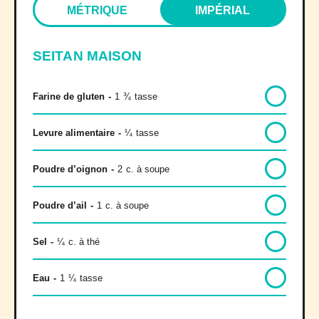
MÉTRIQUE
IMPÉRIAL
SEITAN MAISON
Farine de gluten
-
1
¾
tasse
Levure alimentaire
-
¼
tasse
Poudre d’oignon
-
2
c. à soupe
Poudre d’ail
-
1
c. à soupe
Sel
-
¼
c. à thé
Eau
-
1
¼
tasse