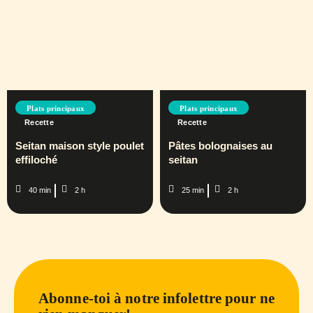
Plats principaux
Plats principaux
Recette
Recette
Seitan maison style poulet
Pâtes bolognaises au
effiloché
seitan
40 min
2 h
25 min
2 h
Abonne-toi à notre infolettre pour ne