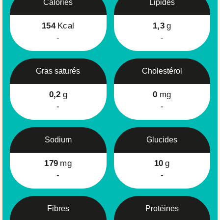
Calories
Lipides
154
Kcal
1,3
g
-
-
Gras saturés
Cholestérol
0,2
g
0
mg
-
-
Sodium
Glucides
179
mg
10
g
-
-
Fibres
Protéines