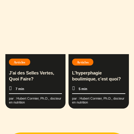
Articles
Articles
J’ai des Selles Vertes,
L’hyperphagie
Quoi Faire?
boulimique, c’est quoi?
7 min
5 min
par :
Hubert Cormier, Ph.D., docteur
par :
Hubert Cormier, Ph.D., docteur
en nutrition
en nutrition