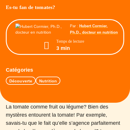
Es-tu fan de tomates?
Par :
Hubert Cormier,
Ph.D., docteur en nutrition
Temps de lecture
3 min
Catégories
Découverte
Nutrition
La tomate comme fruit ou légume? Bien des
mystères entourent la tomate! Par exemple,
savais-tu que le fait qu’elle s’agence parfaitement