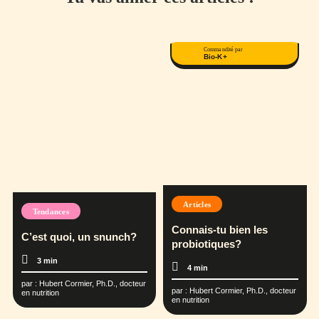
Commandité par
Bio-K+
Articles
Tendances
Connais-tu bien les
C’est quoi, un snunch?
probiotiques?
3 min
4 min
par :
Hubert Cormier, Ph.D., docteur
par :
Hubert Cormier, Ph.D., docteur
en nutrition
en nutrition