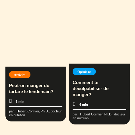
Opinions
Articles
Comment te
Peut-on manger du
déculpabiliser de
tartare le lendemain?
manger?
3 min
4 min
par :
Hubert Cormier, Ph.D., docteur
par :
Hubert Cormier, Ph.D., docteur
en nutrition
en nutrition