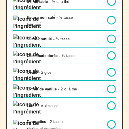
Sel de table
-
½
c. à thé
Beurre non salé
-
½
tasse
tempéré
Sucre granulé
-
½
tasse
Cassonade dorée
-
⅓
tasse
Oeufs
-
2 gros
Extrait de vanille
-
2
c. à thé
Lait
-
2
c. à soupe
Courgettes
-
2 tasses
râpées et épongées