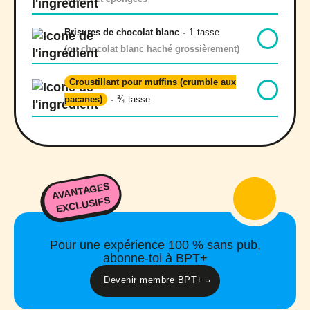
Brisures de chocolat blanc
-
1
tasse
(ou chocolat blanc haché grossièrement)
Croustillant pour muffins (crumble aux
pacanes)
-
¾
tasse
AVANTAGES
EXCLUSIFS
Pour une expérience 100 % sans pub,
abonne-toi à BPT+
Devenir membre BPT+