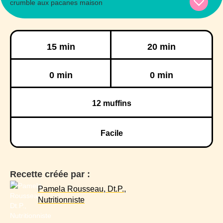
Préparation
Cuisson
15 min
20 min
Réfrigération
Congélation
0 min
0 min
12
muffins
Facile
Recette créée par :
Pamela Rousseau, Dt.P.,
Nutritionniste