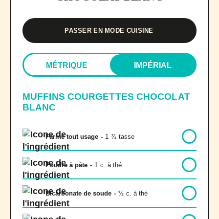
PASSER EN MODE CUISINE
MÉTRIQUE
IMPÉRIAL
MUFFINS COURGETTES CHOCOLAT
BLANC
Farine tout usage
-
1
¾
tasse
Poudre à pâte
-
1
c. à thé
Bicarbonate de soude
-
½
c. à thé