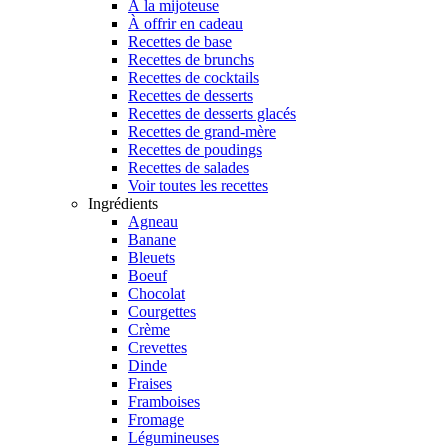
À la mijoteuse
À offrir en cadeau
Recettes de base
Recettes de brunchs
Recettes de cocktails
Recettes de desserts
Recettes de desserts glacés
Recettes de grand-mère
Recettes de poudings
Recettes de salades
Voir toutes les recettes
Ingrédients
Agneau
Banane
Bleuets
Boeuf
Chocolat
Courgettes
Crème
Crevettes
Dinde
Fraises
Framboises
Fromage
Légumineuses