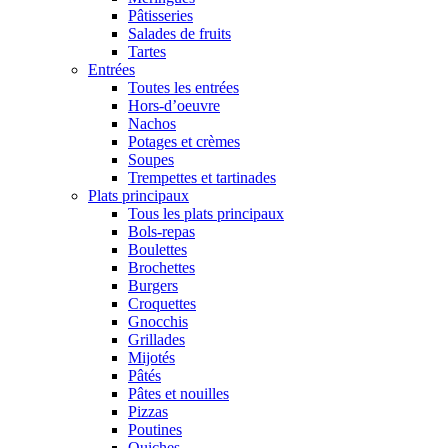
Pâtisseries
Salades de fruits
Tartes
Entrées
Toutes les entrées
Hors-d’oeuvre
Nachos
Potages et crèmes
Soupes
Trempettes et tartinades
Plats principaux
Tous les plats principaux
Bols-repas
Boulettes
Brochettes
Burgers
Croquettes
Gnocchis
Grillades
Mijotés
Pâtés
Pâtes et nouilles
Pizzas
Poutines
Quiches