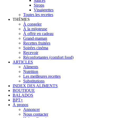
Sauces
Sirops
Vinaigrettes
Toutes les recettes
THÈMES
À congeler
À la mijoteuse
À offrir en cadeau
Grand-maman
Recettes fruitées
Soirées cinéma
Recevoir
Réconfortantes (comfort food)
ARTICLES
Aliments
Nutrition
Les meilleures recettes
Substitutions
INDEX DES ALIMENTS
BOUTIQUE
BALADOS
BPT+
À propos
Annoncer
Nous contacter