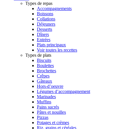
Types de repas
Accompagnements
Boissons
Collations
Déjeuners
Desserts
Dîners
Entrées
Plats principaux
Voir toutes les recettes
Types de plats
Biscuits
Boulettes
Brochettes
Crêpes
Gâteaux
Hors-d’oeuvre
Légumes d’accompagnement
Marinades
Muffins
Pains sucrés
Pâtes et nouilles
Pizzas
Potages et crèmes
Riz, grains et céréales