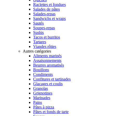
Raclettes et fondues
Salades de pâtes
Salades-repas
Sandwichs et wraps
Sautés
Soupes-repas
Sushis
Tacos et burritos
Tartares
Viandes rôties
Autres catégories
Aliments marinés
Assaisonnements
Beurres aromatisés
Bouillons
Condiments
Confitures et tartinades
Glaçages et coulis
Granolas
Grignotines
Marinades
Pains
Pâtes à pizza
Pâtes et fonds de tarte