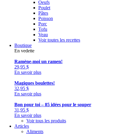
Oeufs
Poulet
Pâtes
Poisson
Porc
Tofu
Veau
Voir toutes les recettes
Boutique
En vedette
Ramène-moi un ramen!
29,95
$
En savoir plus
Magiques boulettes!
32,95
$
En savoir plus
Bon pour toi – 85 idées pour le souper
31,95
$
En savoir plus
Voir tous les produits
Articles
Aliments