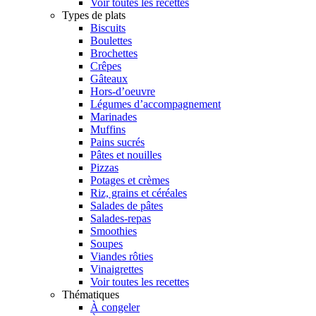
Voir toutes les recettes
Types de plats
Biscuits
Boulettes
Brochettes
Crêpes
Gâteaux
Hors-d’oeuvre
Légumes d’accompagnement
Marinades
Muffins
Pains sucrés
Pâtes et nouilles
Pizzas
Potages et crèmes
Riz, grains et céréales
Salades de pâtes
Salades-repas
Smoothies
Soupes
Viandes rôties
Vinaigrettes
Voir toutes les recettes
Thématiques
À congeler