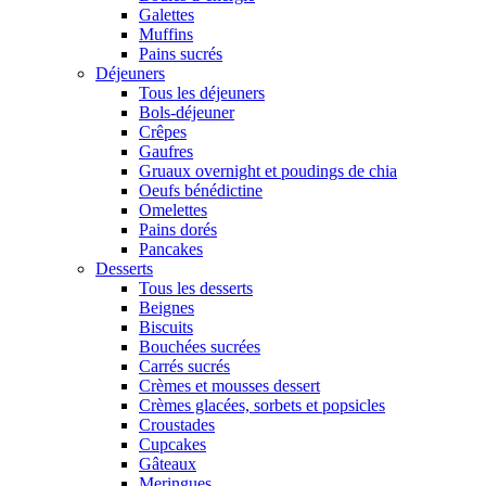
Galettes
Muffins
Pains sucrés
Déjeuners
Tous les déjeuners
Bols-déjeuner
Crêpes
Gaufres
Gruaux overnight et poudings de chia
Oeufs bénédictine
Omelettes
Pains dorés
Pancakes
Desserts
Tous les desserts
Beignes
Biscuits
Bouchées sucrées
Carrés sucrés
Crèmes et mousses dessert
Crèmes glacées, sorbets et popsicles
Croustades
Cupcakes
Gâteaux
Meringues