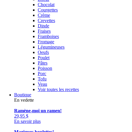
Chocolat
Courgettes
Crème
Crevettes
Dinde
Fraises
Framboises
Fromage
Légumineuses
Oeufs
Poulet
Pâtes
Poisson
Porc
Tofu
Veau
Voir toutes les recettes
Boutique
En vedette
Ramène-moi un ramen!
29,95
$
En savoir plus
Magiques boulettes!