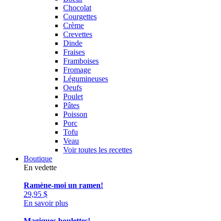
Chocolat
Courgettes
Crème
Crevettes
Dinde
Fraises
Framboises
Fromage
Légumineuses
Oeufs
Poulet
Pâtes
Poisson
Porc
Tofu
Veau
Voir toutes les recettes
Boutique
En vedette
Ramène-moi un ramen!
29,95
$
En savoir plus
Magiques boulettes!