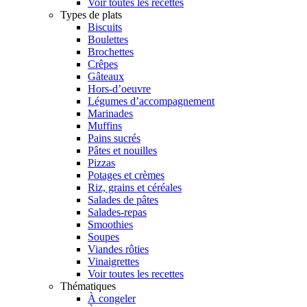
Voir toutes les recettes
Types de plats
Biscuits
Boulettes
Brochettes
Crêpes
Gâteaux
Hors-d’oeuvre
Légumes d’accompagnement
Marinades
Muffins
Pains sucrés
Pâtes et nouilles
Pizzas
Potages et crèmes
Riz, grains et céréales
Salades de pâtes
Salades-repas
Smoothies
Soupes
Viandes rôties
Vinaigrettes
Voir toutes les recettes
Thématiques
À congeler