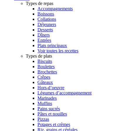
Types de repas
Accompagnements
Boissons
Collations
Déjeuners
Desserts
Dîners
Entrées
Plats principaux
Voir toutes les recettes
Types de plats
Biscuits
Boulettes
Brochettes
Crêpes
Gâteaux
Hors-d’oeuvre
Légumes d’accompagnement
Marinades
Muffins
Pains sucrés
Pâtes et nouilles
Pizzas
Potages et crèmes
Riz, grains et céréales