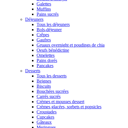
Galettes
Muffins
Pains sucrés
Déjeuners
Tous les déjeuners
Bols-déjeuner
Crêpes
Gaufres
Gruaux overnight et poudings de chia
Oeufs bénédictine
Omelettes
Pains dorés
Pancakes
Desserts
Tous les desserts
Beignes
Biscuits
Bouchées sucrées
Carrés sucrés
Crèmes et mousses dessert
Crèmes glacées, sorbets et popsicles
Croustades
Cupcakes
Gâteaux
Meringues