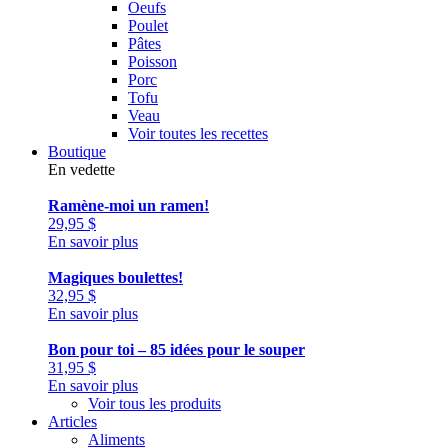
Oeufs
Poulet
Pâtes
Poisson
Porc
Tofu
Veau
Voir toutes les recettes
Boutique
En vedette
Ramène-moi un ramen!
29,95
$
En savoir plus
Magiques boulettes!
32,95
$
En savoir plus
Bon pour toi – 85 idées pour le souper
31,95
$
En savoir plus
Voir tous les produits
Articles
Aliments