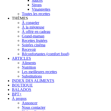
Sauces
Sirops
Vinaigrettes
Toutes les recettes
THÈMES
À congeler
À la mijoteuse
À offrir en cadeau
Grand-maman
Recettes fruitées
Soirées cinéma
Recevoir
Réconfortantes (comfort food)
ARTICLES
Aliments
Nutrition
Les meilleures recettes
Substitutions
INDEX DES ALIMENTS
BOUTIQUE
BALADOS
BPT+
À propos
Annoncer
Nous contacter