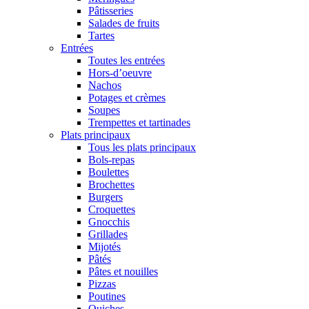
Pâtisseries
Salades de fruits
Tartes
Entrées
Toutes les entrées
Hors-d’oeuvre
Nachos
Potages et crèmes
Soupes
Trempettes et tartinades
Plats principaux
Tous les plats principaux
Bols-repas
Boulettes
Brochettes
Burgers
Croquettes
Gnocchis
Grillades
Mijotés
Pâtés
Pâtes et nouilles
Pizzas
Poutines
Quiches