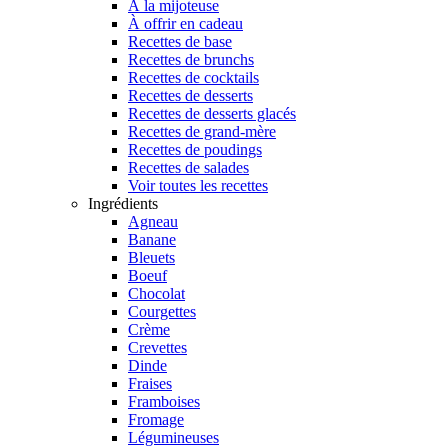
À la mijoteuse
À offrir en cadeau
Recettes de base
Recettes de brunchs
Recettes de cocktails
Recettes de desserts
Recettes de desserts glacés
Recettes de grand-mère
Recettes de poudings
Recettes de salades
Voir toutes les recettes
Ingrédients
Agneau
Banane
Bleuets
Boeuf
Chocolat
Courgettes
Crème
Crevettes
Dinde
Fraises
Framboises
Fromage
Légumineuses