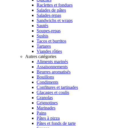
Raclettes et fondues
Salades de pâtes
Salades-repas
Sandwichs et wraps
Sautés
Soupes-repas
Sushis
Tacos et burritos
Tartares
Viandes rôties
Autres catégories
Aliments marinés
Assaisonnements
Beurres aromatisés
Bouillons
Condiments
Confitures et tartinades
Glaçages et coulis
Granolas
Grignotines
Marinades
Pains
Pâtes à pizza
Pâtes et fonds de tarte