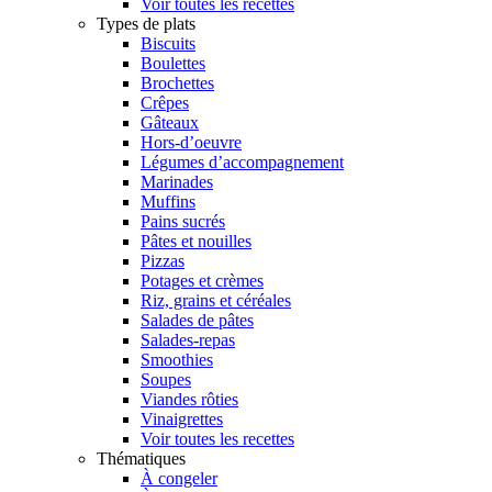
Voir toutes les recettes
Types de plats
Biscuits
Boulettes
Brochettes
Crêpes
Gâteaux
Hors-d’oeuvre
Légumes d’accompagnement
Marinades
Muffins
Pains sucrés
Pâtes et nouilles
Pizzas
Potages et crèmes
Riz, grains et céréales
Salades de pâtes
Salades-repas
Smoothies
Soupes
Viandes rôties
Vinaigrettes
Voir toutes les recettes
Thématiques
À congeler