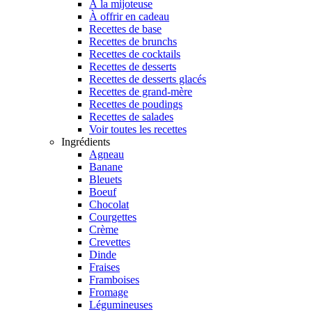
À la mijoteuse
À offrir en cadeau
Recettes de base
Recettes de brunchs
Recettes de cocktails
Recettes de desserts
Recettes de desserts glacés
Recettes de grand-mère
Recettes de poudings
Recettes de salades
Voir toutes les recettes
Ingrédients
Agneau
Banane
Bleuets
Boeuf
Chocolat
Courgettes
Crème
Crevettes
Dinde
Fraises
Framboises
Fromage
Légumineuses