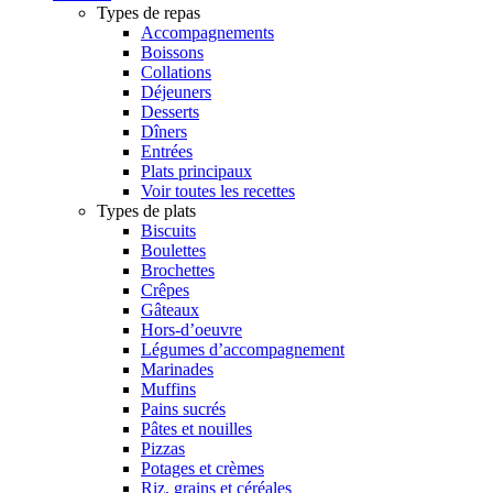
Types de repas
Accompagnements
Boissons
Collations
Déjeuners
Desserts
Dîners
Entrées
Plats principaux
Voir toutes les recettes
Types de plats
Biscuits
Boulettes
Brochettes
Crêpes
Gâteaux
Hors-d’oeuvre
Légumes d’accompagnement
Marinades
Muffins
Pains sucrés
Pâtes et nouilles
Pizzas
Potages et crèmes
Riz, grains et céréales