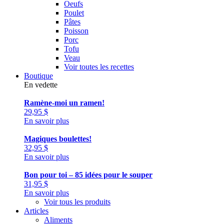
Oeufs
Poulet
Pâtes
Poisson
Porc
Tofu
Veau
Voir toutes les recettes
Boutique
En vedette
Ramène-moi un ramen!
29,95
$
En savoir plus
Magiques boulettes!
32,95
$
En savoir plus
Bon pour toi – 85 idées pour le souper
31,95
$
En savoir plus
Voir tous les produits
Articles
Aliments