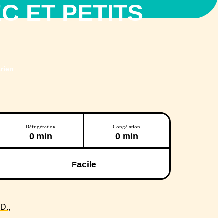
 ET PETITS
rien
Réfrigération
Congélation
0 min
0 min
Facile
D.,