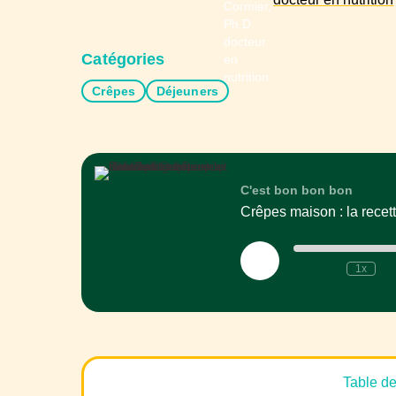
Catégories
Crêpes
Déjeuners
C'est bon bon bon
Play
1x
Episode
Table d