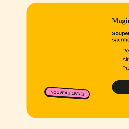
Magiq
Souper
sacrifi
Re
Ai
Pa
NOUVEAU LIVRE!