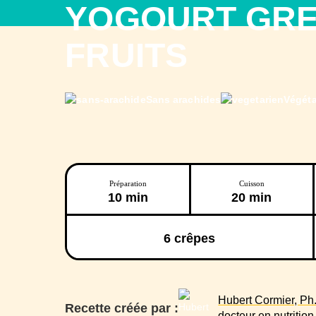
YOGOURT GREC
FRUITS
Sans arachides
Végéta
Préparation
Cuisson
10 min
20 min
6
crêpes
Hubert Cormier, Ph.
Recette créée par :
docteur en nutrition