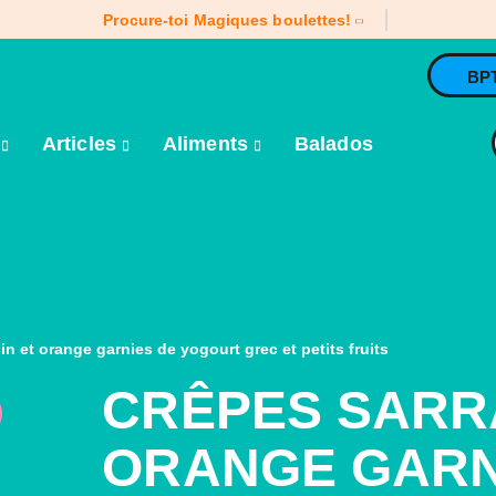
Procure-toi Magiques boulettes!
BP
e
Articles
Aliments
Balados
in et orange garnies de yogourt grec et petits fruits
CRÊPES SARR
ORANGE GARN