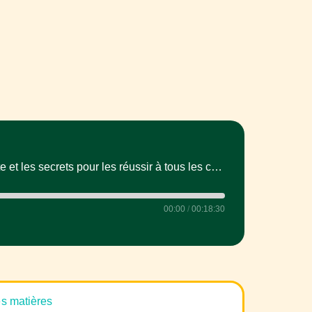
Crêpes maison : la recette et les secrets pour les réussir à tous les coups
00:00
/
00:18:30
es matières