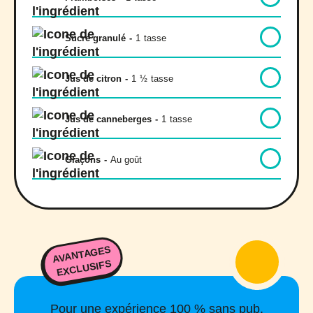
Sucre granulé
-
1
tasse
Jus de citron
-
1
½
tasse
Jus de canneberges
-
1
tasse
Glaçons
-
Au goût
AVANTAGES
EXCLUSIFS
Pour une expérience 100 % sans pub,