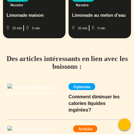
Recette
Recette
Limonade maison
Limonade au melon d’eau
15 min
5 min
20 min
0 min
Des articles intéressants en lien avec les
boissons :
Opinions
Comment diminuer les
calories liquides
ingérées?
Articles
To