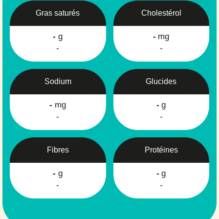
Gras saturés
Cholestérol
-
g
-
mg
-
-
Sodium
Glucides
-
mg
-
g
-
-
Fibres
Protéines
-
g
-
g
-
-