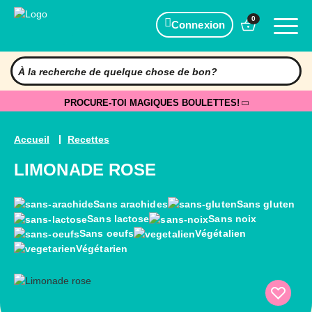
0
Connexion
PROCURE-TOI MAGIQUES BOULETTES!
Accueil
Recettes
LIMONADE ROSE
Sans arachides
Sans gluten
Sans lactose
Sans noix
Sans oeufs
Végétalien
Végétarien