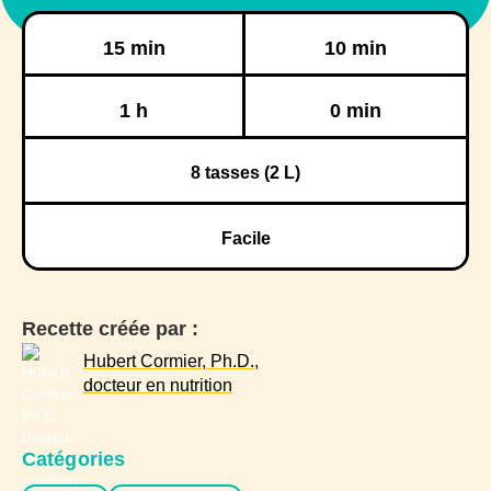
Préparation
Cuisson
15 min
10 min
Réfrigération
Congélation
1 h
0 min
8
tasses (2 L)
Facile
Recette créée par :
Hubert Cormier, Ph.D.,
docteur en nutrition
Catégories