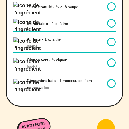
Sucre granulé
-
½
c. à soupe
Sel de table
-
1
c. à thé
Ail frais
-
1
c. à thé
haché
Oignon vert
-
½ oignon
haché
Gingembre frais
-
1 morceau de 2 cm
en rondelles
AVANTAGES