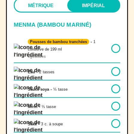
MÉTRIQUE
IMPÉRIAL
MENMA (BAMBOU MARINÉ)
Pousses de bambou tranchées
-
1
conserve de 199 ml
égouttées
Eau
-
2
tasses
Sauce soya
-
⅓
tasse
Mirin
-
⅓
tasse
Saké
-
3
c. à soupe