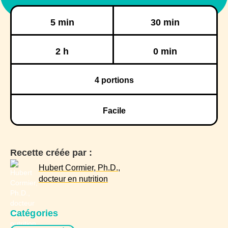
Préparation
Cuisson
5 min
30 min
Réfrigération
Congélation
2 h
0 min
4
portions
Facile
Recette créée par :
Hubert Cormier, Ph.D.,
docteur en nutrition
Catégories