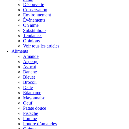
Découverte
Conservation
Environnement
Événements
On aime
Substitutions
Tendances
Opinions
Voir tous les articles
Aliments
Amande
Asperge
Avocat
Banane
Bleuet
Brocoli
Datte
Edamame
Mayonnaise
Oeuf
Patate douce
Pistache
Pomme
Poudre d’amandes
Quinoa