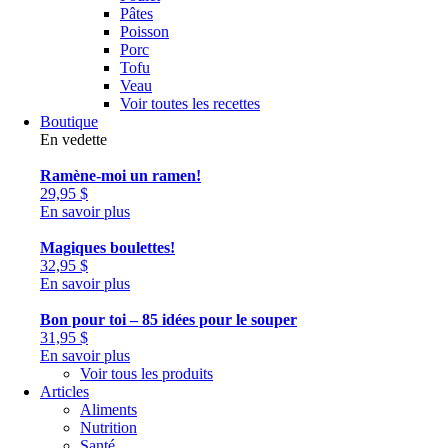
Pâtes
Poisson
Porc
Tofu
Veau
Voir toutes les recettes
Boutique
En vedette
Ramène-moi un ramen!
29,95
$
En savoir plus
Magiques boulettes!
32,95
$
En savoir plus
Bon pour toi – 85 idées pour le souper
31,95
$
En savoir plus
Voir tous les produits
Articles
Aliments
Nutrition
Santé