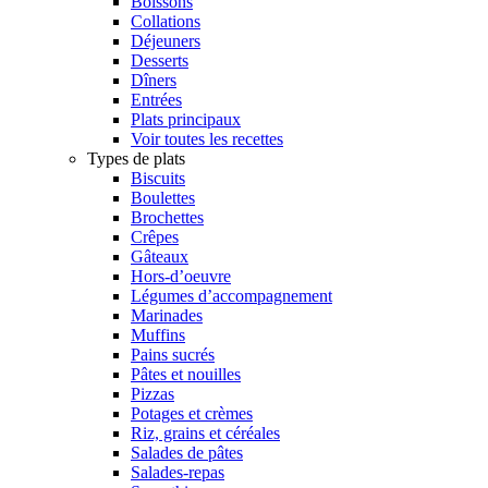
Boissons
Collations
Déjeuners
Desserts
Dîners
Entrées
Plats principaux
Voir toutes les recettes
Types de plats
Biscuits
Boulettes
Brochettes
Crêpes
Gâteaux
Hors-d’oeuvre
Légumes d’accompagnement
Marinades
Muffins
Pains sucrés
Pâtes et nouilles
Pizzas
Potages et crèmes
Riz, grains et céréales
Salades de pâtes
Salades-repas