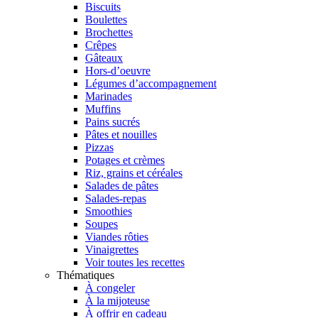
Biscuits
Boulettes
Brochettes
Crêpes
Gâteaux
Hors-d’oeuvre
Légumes d’accompagnement
Marinades
Muffins
Pains sucrés
Pâtes et nouilles
Pizzas
Potages et crèmes
Riz, grains et céréales
Salades de pâtes
Salades-repas
Smoothies
Soupes
Viandes rôties
Vinaigrettes
Voir toutes les recettes
Thématiques
À congeler
À la mijoteuse
À offrir en cadeau