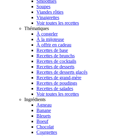
Smoothies
Soupes
Viandes rôties
Vinaigrettes
Voir toutes les recettes
Thématiques
À congeler
À la mijoteuse
À offrir en cadeau
Recettes de base
Recettes de brunchs
Recettes de cocktails
Recettes de desserts
Recettes de desserts glacés
Recettes de grand-mère
Recettes de poudings
Recettes de salades
Voir toutes les recettes
Ingrédients
Agneau
Banane
Bleuets
Boeuf
Chocolat
Courgettes