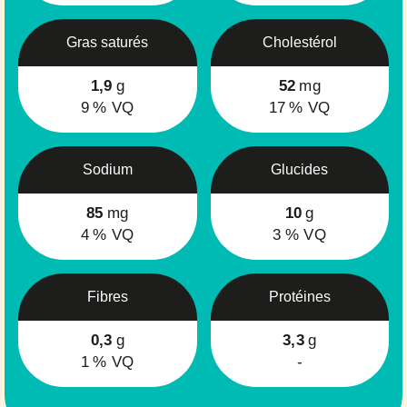
Gras saturés
Cholestérol
1,9
g
52
mg
9
% VQ
17
% VQ
Sodium
Glucides
85
mg
10
g
4
% VQ
3
% VQ
Fibres
Protéines
0,3
g
3,3
g
1
% VQ
-