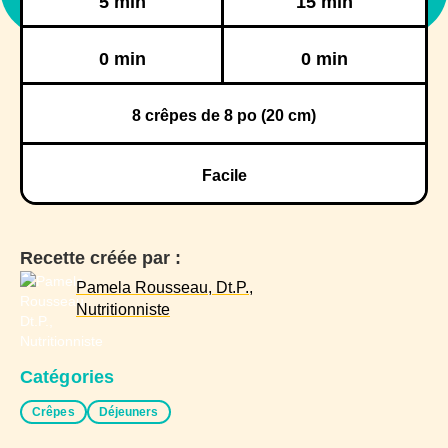
5 min
15 min
Réfrigération
Congélation
0 min
0 min
8
crêpes de 8 po (20 cm)
Facile
Recette créée par :
Pamela Rousseau, Dt.P.,
Nutritionniste
Catégories
Crêpes
Déjeuners