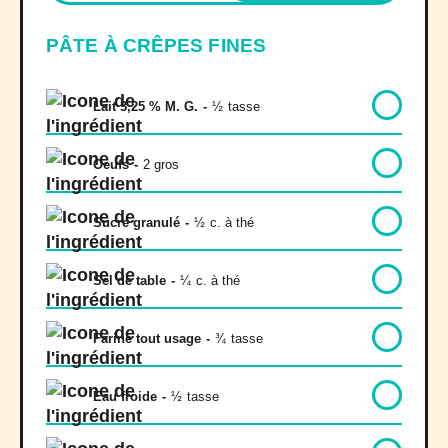
PÂTE À CRÊPES FINES
Lait 3,25 % M. G.
-
½
tasse
Oeufs
-
2 gros
Sucre granulé
-
½
c. à thé
Sel de table
-
¼
c. à thé
Farine tout usage
-
¾
tasse
Eau froide
-
½
tasse