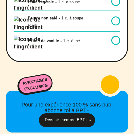
Huile végétale
-
1
c. à soupe
Beurre non salé
-
1
c. à soupe
fondu
Extrait de vanille
-
1
c. à thé
AVANTAGES
EXCLUSIFS
Pour une expérience 100 % sans pub,
abonne-toi à BPT+
Devenir membre BPT+