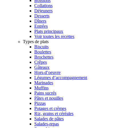
Boissons
Collations
Déjeuners
Desserts
Dîners
Entrées
Plats principaux
Voir toutes les recettes
Types de plats
Biscuits
Boulettes
Brochettes
Crêpes
Gâteaux
Hors-d’oeuvre
Légumes d’accompagnement
Marinades
Muffins
Pains sucrés
Pâtes et nouilles
Pizzas
Potages et crèmes
Riz, grains et céréales
Salades de pâtes
Salades-repas