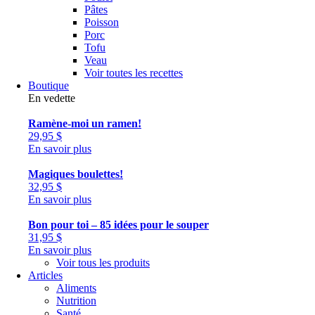
Pâtes
Poisson
Porc
Tofu
Veau
Voir toutes les recettes
Boutique
En vedette
Ramène-moi un ramen!
29,95
$
En savoir plus
Magiques boulettes!
32,95
$
En savoir plus
Bon pour toi – 85 idées pour le souper
31,95
$
En savoir plus
Voir tous les produits
Articles
Aliments
Nutrition
Santé