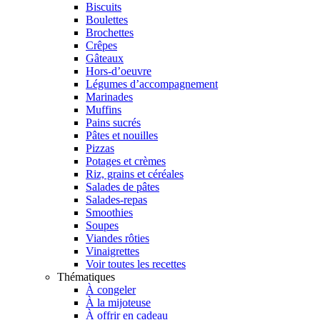
Biscuits
Boulettes
Brochettes
Crêpes
Gâteaux
Hors-d’oeuvre
Légumes d’accompagnement
Marinades
Muffins
Pains sucrés
Pâtes et nouilles
Pizzas
Potages et crèmes
Riz, grains et céréales
Salades de pâtes
Salades-repas
Smoothies
Soupes
Viandes rôties
Vinaigrettes
Voir toutes les recettes
Thématiques
À congeler
À la mijoteuse
À offrir en cadeau