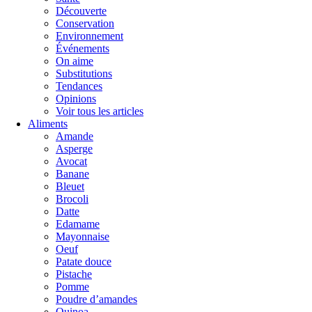
Découverte
Conservation
Environnement
Événements
On aime
Substitutions
Tendances
Opinions
Voir tous les articles
Aliments
Amande
Asperge
Avocat
Banane
Bleuet
Brocoli
Datte
Edamame
Mayonnaise
Oeuf
Patate douce
Pistache
Pomme
Poudre d’amandes
Quinoa