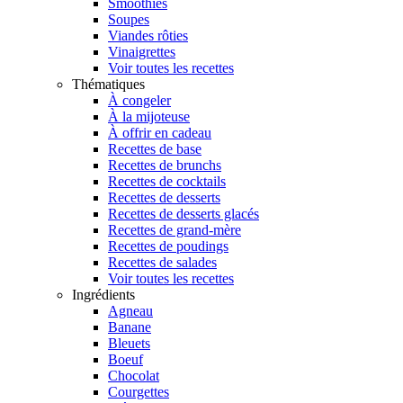
Smoothies
Soupes
Viandes rôties
Vinaigrettes
Voir toutes les recettes
Thématiques
À congeler
À la mijoteuse
À offrir en cadeau
Recettes de base
Recettes de brunchs
Recettes de cocktails
Recettes de desserts
Recettes de desserts glacés
Recettes de grand-mère
Recettes de poudings
Recettes de salades
Voir toutes les recettes
Ingrédients
Agneau
Banane
Bleuets
Boeuf
Chocolat
Courgettes