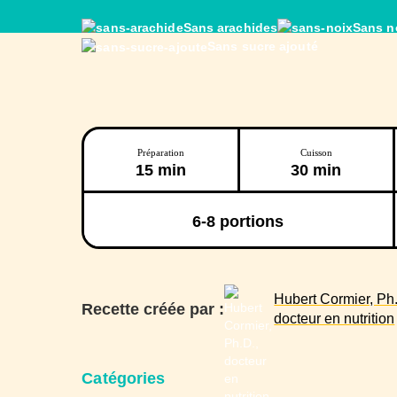
Sans arachides
Sans n
Sans sucre ajouté
Préparation
Cuisson
15 min
30 min
6-8
portions
Hubert Cormier, Ph.
Recette créée par :
docteur en nutrition
Catégories