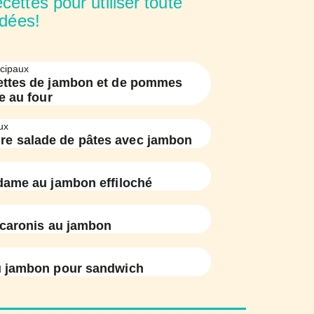
ettes pour utiliser toute
idées!
ncipaux
ttes de jambon et de pommes
e au four
ux
ure salade de pâtes avec jambon
ame au jambon effiloché
caronis au jambon
u jambon pour sandwich