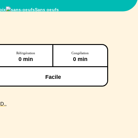
oix
Sans oeufs
Réfrigération
Congélation
0 min
0 min
Facile
D.,