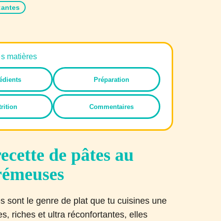
tantes
es matières
édients
Préparation
rition
Commentaires
ecette de pâtes au
crémeuses
 sont le genre de plat que tu cuisines une
s, riches et ultra réconfortantes, elles