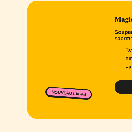
Magiq
Souper
sacrifi
Re
Ai
Pa
NOUVEAU LIVRE!