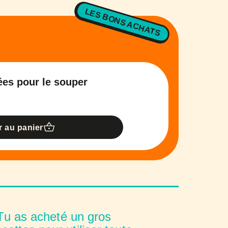
LES BONS ACHATS
dées pour le souper
r au panier
u as acheté un gros