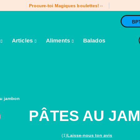
Procure-toi Magiques boulettes!
BP
e
Articles
Aliments
Balados
au jambon
PÂTES AU JA
(1)
Laisse-nous ton avis