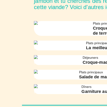
jambon et tu cherches des rec
cette viande? Voici d’autres 
Plats pri
Croque
de terr
Plats principa
La meille
Déjeuners
Croque-mad
Plats principaux
Salade de ma
Dîners
Garniture a