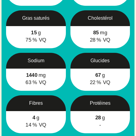
Gras saturés
Cholestérol
15
g
85
mg
75
% VQ
28
% VQ
Sodium
Glucides
1440
mg
67
g
63
% VQ
22
% VQ
Fibres
Protéines
4
g
28
g
14
% VQ
-