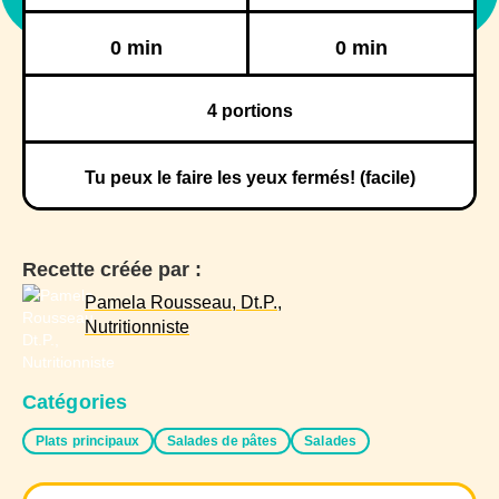
Réfrigération
Congélation
0 min
0 min
4
portions
Tu peux le faire les yeux fermés! (facile)
Recette créée par :
Pamela Rousseau, Dt.P.,
Nutritionniste
Catégories
Plats principaux
Salades de pâtes
Salades