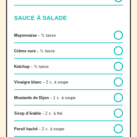
SAUCE À SALADE
Mayonnaise
-
¾
tasse
Crème sure
-
¼
tasse
Ketchup
-
⅓
tasse
Vinaigre blanc
-
2
c. à soupe
Moutarde de Dijon
-
1
c. à soupe
Sirop d’érable
-
2
c. à thé
Persil haché
-
2
c. à soupe