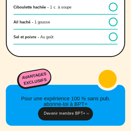
Ciboulette hachée
-
1
c. à soupe
Ail haché
-
1 gousse
Sel et poivre
-
Au goût
AVANTAGES
EXCLUSIFS
Pour une expérience 100 % sans pub,
abonne-toi à BPT+
Devenir membre BPT+