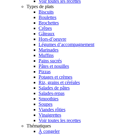
Voir toutes les recettes
Types de plats
Biscuits
Boulettes
Brochettes
Crêpes
Gâteaux
Hors-d’oeuvre
Légumes d’accompagnement
Marinades
Muffins
Pains sucrés
Pâtes et nouilles
Pizzas
Potages et crèmes
Riz, grains et céréales
Salades de pâtes
Salades-repas
Smoothies
Soupes
Viandes rôties
Vinaigrettes
Voir toutes les recettes
Thématiques
À congeler