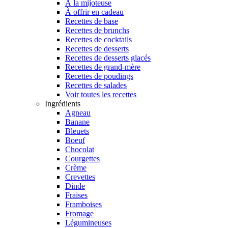
À la mijoteuse
À offrir en cadeau
Recettes de base
Recettes de brunchs
Recettes de cocktails
Recettes de desserts
Recettes de desserts glacés
Recettes de grand-mère
Recettes de poudings
Recettes de salades
Voir toutes les recettes
Ingrédients
Agneau
Banane
Bleuets
Boeuf
Chocolat
Courgettes
Crème
Crevettes
Dinde
Fraises
Framboises
Fromage
Légumineuses