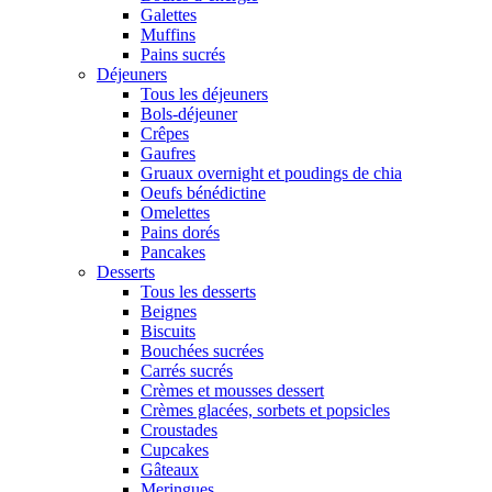
Galettes
Muffins
Pains sucrés
Déjeuners
Tous les déjeuners
Bols-déjeuner
Crêpes
Gaufres
Gruaux overnight et poudings de chia
Oeufs bénédictine
Omelettes
Pains dorés
Pancakes
Desserts
Tous les desserts
Beignes
Biscuits
Bouchées sucrées
Carrés sucrés
Crèmes et mousses dessert
Crèmes glacées, sorbets et popsicles
Croustades
Cupcakes
Gâteaux
Meringues