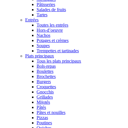
Pâtisseries
Salades de fruits
Tartes
Entrées
Toutes les entrées
Hors-d’oeuvre
Nachos
Potages et crèmes
Soupes
Trempettes et tartinades
Plats principaux
Tous les plats principaux
Bols-repas
Boulettes
Brochettes
Burgers
Croquettes
Gnocchis
Grillades
Mijotés
Pâtés
Pâtes et nouilles
Pizzas
Poutines
Quiches