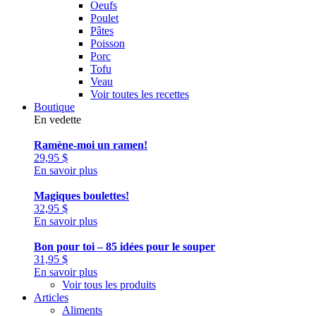
Oeufs
Poulet
Pâtes
Poisson
Porc
Tofu
Veau
Voir toutes les recettes
Boutique
En vedette
Ramène-moi un ramen!
29,95
$
En savoir plus
Magiques boulettes!
32,95
$
En savoir plus
Bon pour toi – 85 idées pour le souper
31,95
$
En savoir plus
Voir tous les produits
Articles
Aliments