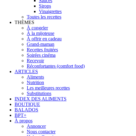
Sauces
Sirops
Vinaigrettes
Toutes les recettes
THÈMES
À congeler
À la mijoteuse
À offrir en cadeau
Grand-maman
Recettes fruitées
Soirées cinéma
Recevoir
Réconfortantes (comfort food)
ARTICLES
Aliments
Nutrition
Les meilleures recettes
Substitutions
INDEX DES ALIMENTS
BOUTIQUE
BALADOS
BPT+
À propos
Annoncer
Nous contacter