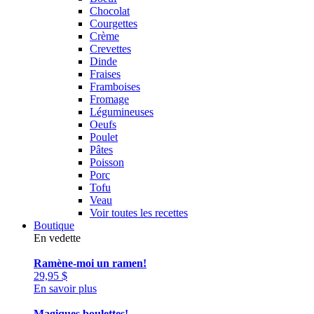
Chocolat
Courgettes
Crème
Crevettes
Dinde
Fraises
Framboises
Fromage
Légumineuses
Oeufs
Poulet
Pâtes
Poisson
Porc
Tofu
Veau
Voir toutes les recettes
Boutique
En vedette
Ramène-moi un ramen!
29,95
$
En savoir plus
Magiques boulettes!