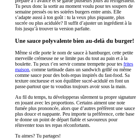
prépare à l’avance et se garde plusieurs jours au réfrigérateur.
Tu peux donc la sortir au moment voulu pour tes soupers de
semaine pressés ou tes soirées burgers entre amis. Elle
s’adapte aussi à ton goût : tu la veux plus piquante, plus
sucrée ou plus acidulée? Il suffit d’ajuster un ingrédient à la
fois jusqu’à trouver ta version parfaite.
Une sauce polyvalente bien au-delà du burger!
Même si elle porte le nom de sauce à hamburger, cette petite
merveille crémeuse ne se limite pas du tout au pain et à la
boulette. Tu peux t’en servir comme trempette pour tes
frites
maison
, comme tartinade dans un sandwich grillé ou même
comme sauce pour des bols-repas inspirés du fast-food. Sa
texture onctueuse et son équilibre sucré-acidulé en font un
passe-partout que tu voudras toujours avoir sous la main.
Au fil du temps, tu développeras sûrement ta propre signature
en jouant avec les proportions. Certains aiment une note
fumée plus prononcée, alors que d’autres préfèrent une sauce
plus douce et nappante. Peu importe ta préférence, cette base
te donne un point de départ fiable et savoureux pour
réinventer tous tes repas réconfortants.
Tu aimes? Tu partages!