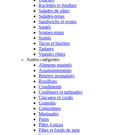
Raclettes et fondues
Salades de pâtes
Salades-repas
Sandwichs et wraps
Sautés
Soupes-repas
Sushis
Tacos et burritos
Tartares
Viandes rôties
Autres catégories
Aliments marinés
Assaisonnements
Beurres aromatisés
Bouillons
Condiments
Confitures et tartinades
Glaçages et coulis
Granolas
Grignotines
Marinades
Pains
Pâtes à pizza
Pâtes et fonds de tarte