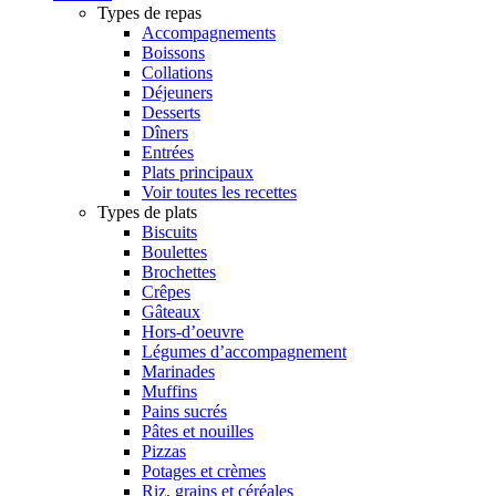
Types de repas
Accompagnements
Boissons
Collations
Déjeuners
Desserts
Dîners
Entrées
Plats principaux
Voir toutes les recettes
Types de plats
Biscuits
Boulettes
Brochettes
Crêpes
Gâteaux
Hors-d’oeuvre
Légumes d’accompagnement
Marinades
Muffins
Pains sucrés
Pâtes et nouilles
Pizzas
Potages et crèmes
Riz, grains et céréales