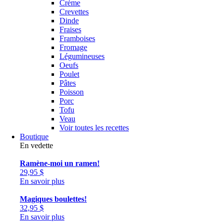
Crème
Crevettes
Dinde
Fraises
Framboises
Fromage
Légumineuses
Oeufs
Poulet
Pâtes
Poisson
Porc
Tofu
Veau
Voir toutes les recettes
Boutique
En vedette
Ramène-moi un ramen!
29,95
$
En savoir plus
Magiques boulettes!
32,95
$
En savoir plus