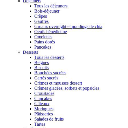
Déjeuners
Tous les déjeuners
Bols-déjeuner
Crêpes
Gaufres
Gruaux overnight et poudings de chia
Oeufs bénédictine
Omelettes
Pains dorés
Pancakes
Desserts
Tous les desserts
Beignes
Biscuits
Bouchées sucrées
Carrés sucrés
Crèmes et mousses dessert
Crèmes glacées, sorbets et popsicles
Croustades
Cupcakes
Gâteaux
Meringues
Pâtisseries
Salades de fruits
Tartes