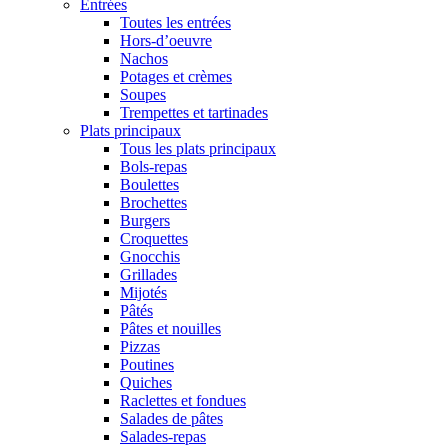
Entrées
Toutes les entrées
Hors-d’oeuvre
Nachos
Potages et crèmes
Soupes
Trempettes et tartinades
Plats principaux
Tous les plats principaux
Bols-repas
Boulettes
Brochettes
Burgers
Croquettes
Gnocchis
Grillades
Mijotés
Pâtés
Pâtes et nouilles
Pizzas
Poutines
Quiches
Raclettes et fondues
Salades de pâtes
Salades-repas