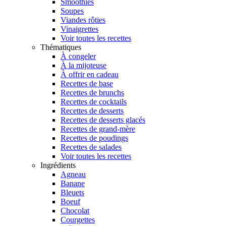
Smoothies
Soupes
Viandes rôties
Vinaigrettes
Voir toutes les recettes
Thématiques
À congeler
À la mijoteuse
À offrir en cadeau
Recettes de base
Recettes de brunchs
Recettes de cocktails
Recettes de desserts
Recettes de desserts glacés
Recettes de grand-mère
Recettes de poudings
Recettes de salades
Voir toutes les recettes
Ingrédients
Agneau
Banane
Bleuets
Boeuf
Chocolat
Courgettes