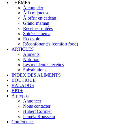
THÈMES
À congeler
À la mijoteuse
À offrir en cadeau
Grand-maman
Recettes fruitées
Soirées cinéma
Recevoir
Réconfortantes (comfort food)
ARTICLES
Aliments
Nutrition
Les meilleures recettes
Substitutions
INDEX DES ALIMENTS
BOUTIQUE
BALADOS
BPT+
À propos
Annoncer
Nous contacter
Hubert Cormier
Paméla Rousseau
Conférences