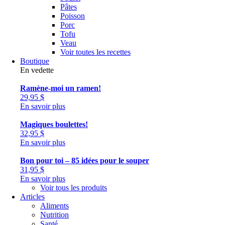
Pâtes
Poisson
Porc
Tofu
Veau
Voir toutes les recettes
Boutique
En vedette
Ramène-moi un ramen!
29,95
$
En savoir plus
Magiques boulettes!
32,95
$
En savoir plus
Bon pour toi – 85 idées pour le souper
31,95
$
En savoir plus
Voir tous les produits
Articles
Aliments
Nutrition
Santé