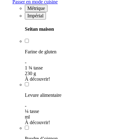
Passer en mode cuisine
Métrique
Impérial
Seitan maison
Farine de gluten
-
1
¾
tasse
230
g
À découvrir!
Levure alimentaire
-
¼
tasse
ml
À découvrir!
Poudre d’oignon