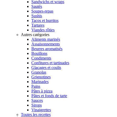
Sandwichs et wraps
Sautés
Soupes-repas
Sushis
Tacos et burritos
Tartares
Viandes rôties
Autres catégories
Aliments marinés
Assaisonnements
Beurres aromatisés
Bouillons
Condiments
Confitures et tartinades
Glaçages et coulis
Granolas
Grignotines
Marinades
Pains
Pâtes à pizza
Pâtes et fonds de tarte
Sauces
Sirops
Vinaigrettes
Toutes les recettes