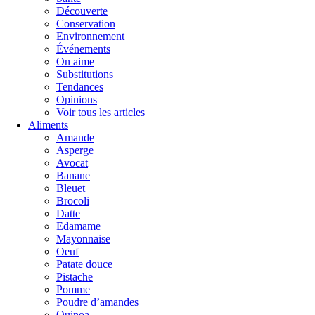
Découverte
Conservation
Environnement
Événements
On aime
Substitutions
Tendances
Opinions
Voir tous les articles
Aliments
Amande
Asperge
Avocat
Banane
Bleuet
Brocoli
Datte
Edamame
Mayonnaise
Oeuf
Patate douce
Pistache
Pomme
Poudre d’amandes
Quinoa