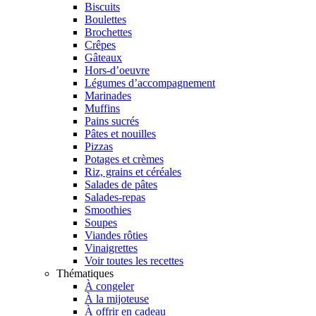
Biscuits
Boulettes
Brochettes
Crêpes
Gâteaux
Hors-d’oeuvre
Légumes d’accompagnement
Marinades
Muffins
Pains sucrés
Pâtes et nouilles
Pizzas
Potages et crèmes
Riz, grains et céréales
Salades de pâtes
Salades-repas
Smoothies
Soupes
Viandes rôties
Vinaigrettes
Voir toutes les recettes
Thématiques
À congeler
À la mijoteuse
À offrir en cadeau