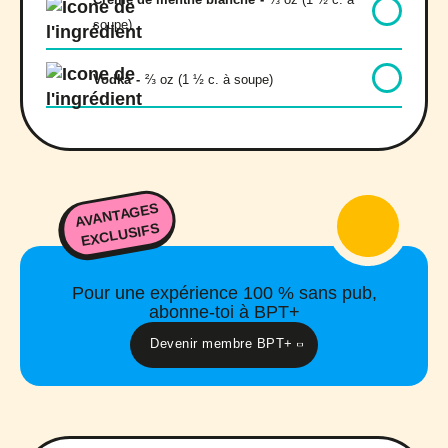
soupe)
Vodka
-
⅔ oz (1 ½ c. à soupe)
AVANTAGES
EXCLUSIFS
Pour une expérience 100 % sans pub,
abonne-toi à BPT+
Devenir membre BPT+