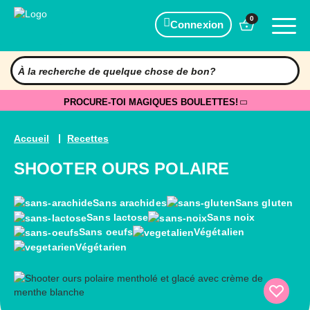
0
Connexion
PROCURE-TOI MAGIQUES BOULETTES!
Accueil
Recettes
SHOOTER OURS POLAIRE
Sans arachides
Sans gluten
Sans lactose
Sans noix
Sans oeufs
Végétalien
Végétarien