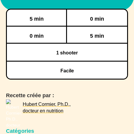
Préparation
Cuisson
5 min
0 min
Réfrigération
Congélation
0 min
5 min
1
shooter
Facile
Recette créée par :
Hubert Cormier, Ph.D.,
docteur en nutrition
Catégories