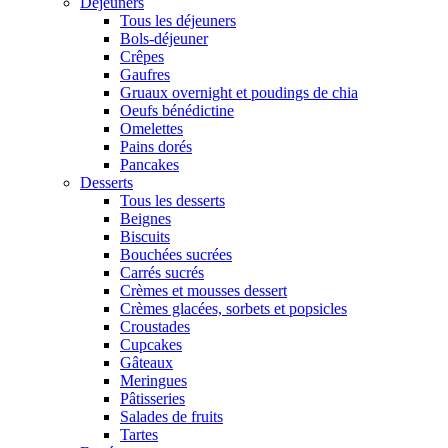
Déjeuners
Tous les déjeuners
Bols-déjeuner
Crêpes
Gaufres
Gruaux overnight et poudings de chia
Oeufs bénédictine
Omelettes
Pains dorés
Pancakes
Desserts
Tous les desserts
Beignes
Biscuits
Bouchées sucrées
Carrés sucrés
Crèmes et mousses dessert
Crèmes glacées, sorbets et popsicles
Croustades
Cupcakes
Gâteaux
Meringues
Pâtisseries
Salades de fruits
Tartes