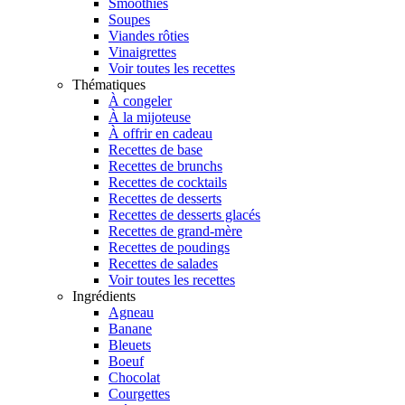
Smoothies
Soupes
Viandes rôties
Vinaigrettes
Voir toutes les recettes
Thématiques
À congeler
À la mijoteuse
À offrir en cadeau
Recettes de base
Recettes de brunchs
Recettes de cocktails
Recettes de desserts
Recettes de desserts glacés
Recettes de grand-mère
Recettes de poudings
Recettes de salades
Voir toutes les recettes
Ingrédients
Agneau
Banane
Bleuets
Boeuf
Chocolat
Courgettes