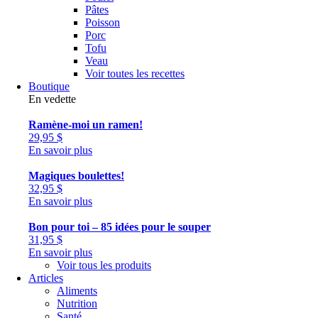
Pâtes
Poisson
Porc
Tofu
Veau
Voir toutes les recettes
Boutique
En vedette
Ramène-moi un ramen!
29,95
$
En savoir plus
Magiques boulettes!
32,95
$
En savoir plus
Bon pour toi – 85 idées pour le souper
31,95
$
En savoir plus
Voir tous les produits
Articles
Aliments
Nutrition
Santé