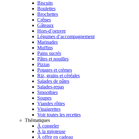
Biscuits
Boulettes
Brochettes
Crêpes
Gâteaux
Hors-d’oeuvre
Légumes d’accompagnement
Marinades
Muffins
Pains sucrés
Pâtes et nouilles
Pizzas
Potages et crèmes
Riz, grains et céréales
Salades de pâtes
Salades-repas
Smoothies
Soupes
Viandes rôties
Vinaigrettes
Voir toutes les recettes
Thématiques
À congeler
À la mijoteuse
À offrir en cadeau