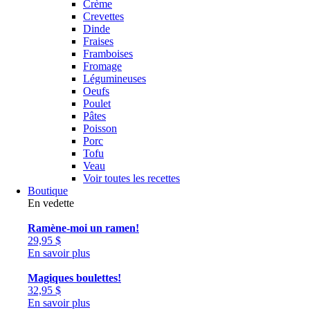
Crème
Crevettes
Dinde
Fraises
Framboises
Fromage
Légumineuses
Oeufs
Poulet
Pâtes
Poisson
Porc
Tofu
Veau
Voir toutes les recettes
Boutique
En vedette
Ramène-moi un ramen!
29,95
$
En savoir plus
Magiques boulettes!
32,95
$
En savoir plus