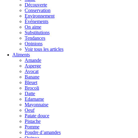
Découverte
Conservation
Environnement
Événements
On aime
Substitutions
Tendances
Opinions
Voir tous les articles
Aliments
Amande
Asperge
Avocat
Banane
Bleuet
Brocoli
Datte
Edamame
Mayonnaise
Oeuf
Patate douce
Pistache
Pomme
Poudre d’amandes
Quinoa