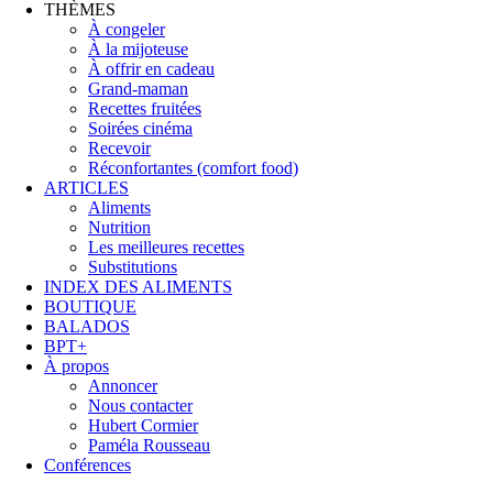
THÈMES
À congeler
À la mijoteuse
À offrir en cadeau
Grand-maman
Recettes fruitées
Soirées cinéma
Recevoir
Réconfortantes (comfort food)
ARTICLES
Aliments
Nutrition
Les meilleures recettes
Substitutions
INDEX DES ALIMENTS
BOUTIQUE
BALADOS
BPT+
À propos
Annoncer
Nous contacter
Hubert Cormier
Paméla Rousseau
Conférences