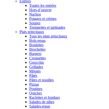
Entrées
Toutes les entrées
Hors-d’oeuvre
Nachos
Potages et crèmes
Soupes
Trempettes et tartinades
Plats principaux
Tous les plats principaux
Bols-repas
Boulettes
Brochettes
Burgers
Croquettes
Gnocchis
Grillades
Mijotés
Pâtés
Pâtes et nouilles
Pizzas
Poutines
Quiches
Raclettes et fondues
Salades de pâtes
Salades-repas