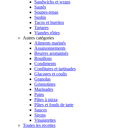
Sandwichs et wraps
Sautés
Soupes-repas
Sushis
Tacos et burritos
Tartares
Viandes rôties
Autres catégories
Aliments marinés
Assaisonnements
Beurres aromatisés
Bouillons
Condiments
Confitures et tartinades
Glaçages et coulis
Granolas
Grignotines
Marinades
Pains
Pâtes à pizza
Pâtes et fonds de tarte
Sauces
Sirops
Vinaigrettes
Toutes les recettes