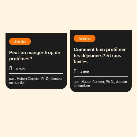
Articles
Articles
Comment bien protéiner
Peut-on manger trop de
tes déjeuners? 5 trucs
protéines?
faciles
4 min
4 min
par :
Hubert Cormier, Ph.D., docteur
par :
Hubert Cormier, Ph.D., docteur
en nutrition
en nutrition