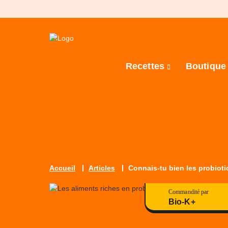
Recettes
Boutiqu
Accueil
Articles
Connais-tu bien les probiot
Commandité par
Bio-K+