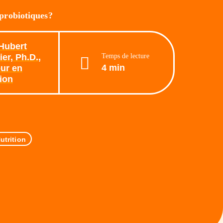
probiotiques?
Hubert
Temps de lecture
er, Ph.D.,
4 min
ur en
tion
utrition