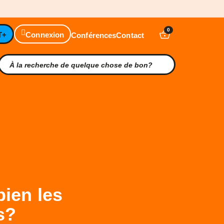
0
T+
Connexion
Conférences
Contact
bien les
s?