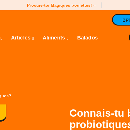
Procure-toi Magiques boulettes!
BP
e
Articles
Aliments
Balados
iques?
Connais-tu 
probiotique