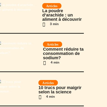
Articles
La poudre
d’arachide : un
aliment à découvrir
3 min
Articles
Comment réduire ta
consommation de
sodium?
4 min
Articles
10 trucs pour maigrir
selon la science
4 min