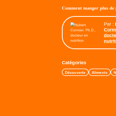
Comment manger plus de 
Par :
Cormi
docte
nutri
Catégories
Découverte
Aliments
N