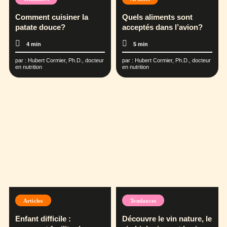
Comment cuisiner la
Quels aliments sont
patate douce?
acceptés dans l’avion?
4 min
5 min
par :
Hubert Cormier, Ph.D., docteur
par :
Hubert Cormier, Ph.D., docteur
en nutrition
en nutrition
Articles
Tendances
Enfant difficile :
Découvre le vin nature, le