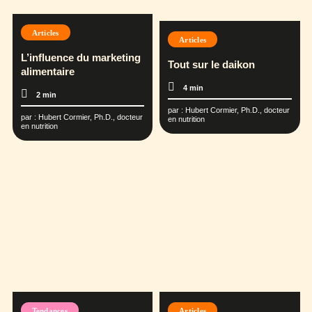
Articles
Articles
L’influence du marketing
Tout sur le daikon
alimentaire
4 min
2 min
par :
Hubert Cormier, Ph.D., docteur
par :
Hubert Cormier, Ph.D., docteur
en nutrition
en nutrition
Tendances
Articles