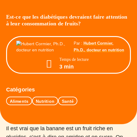
Est-ce que les diabétiques devraient faire attention
à leur consommation de fruits?
Par :
Hubert Cormier,
Ph.D., docteur en nutrition
Temps de lecture
3 min
Catégories
Aliments
Nutrition
Santé
Il est vrai que la banane est un fruit riche en
glucides, c’est-à-dire en amidon et en sucre. On