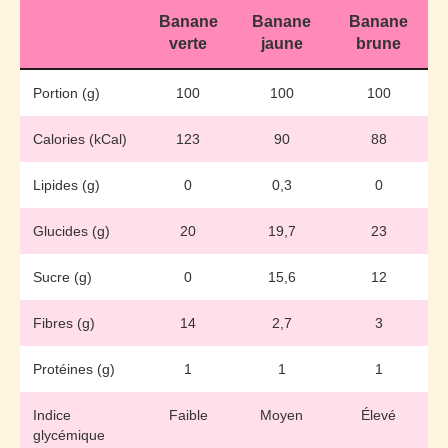
Banane
Banane
Banane
verte
jaune
brune
Portion (g)
100
100
100
Calories (kCal)
123
90
88
Lipides (g)
0
0,3
0
Glucides (g)
20
19,7
23
Sucre (g)
0
15,6
12
Fibres (g)
14
2,7
3
Protéines (g)
1
1
1
Indice
Faible
Moyen
Élevé
glycémique