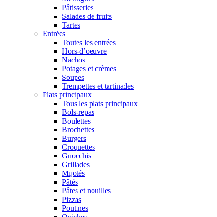
Pâtisseries
Salades de fruits
Tartes
Entrées
Toutes les entrées
Hors-d’oeuvre
Nachos
Potages et crèmes
Soupes
Trempettes et tartinades
Plats principaux
Tous les plats principaux
Bols-repas
Boulettes
Brochettes
Burgers
Croquettes
Gnocchis
Grillades
Mijotés
Pâtés
Pâtes et nouilles
Pizzas
Poutines
Quiches