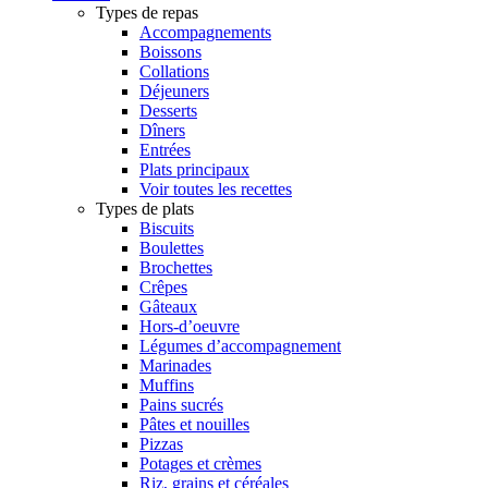
Types de repas
Accompagnements
Boissons
Collations
Déjeuners
Desserts
Dîners
Entrées
Plats principaux
Voir toutes les recettes
Types de plats
Biscuits
Boulettes
Brochettes
Crêpes
Gâteaux
Hors-d’oeuvre
Légumes d’accompagnement
Marinades
Muffins
Pains sucrés
Pâtes et nouilles
Pizzas
Potages et crèmes
Riz, grains et céréales