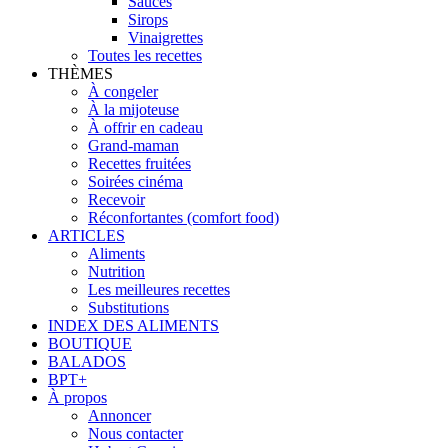
Sauces
Sirops
Vinaigrettes
Toutes les recettes
THÈMES
À congeler
À la mijoteuse
À offrir en cadeau
Grand-maman
Recettes fruitées
Soirées cinéma
Recevoir
Réconfortantes (comfort food)
ARTICLES
Aliments
Nutrition
Les meilleures recettes
Substitutions
INDEX DES ALIMENTS
BOUTIQUE
BALADOS
BPT+
À propos
Annoncer
Nous contacter