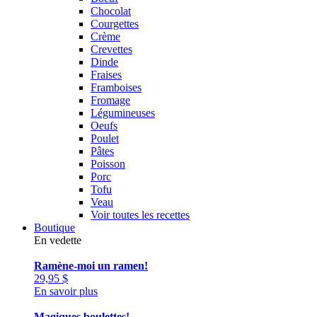
Chocolat
Courgettes
Crème
Crevettes
Dinde
Fraises
Framboises
Fromage
Légumineuses
Oeufs
Poulet
Pâtes
Poisson
Porc
Tofu
Veau
Voir toutes les recettes
Boutique
En vedette
Ramène-moi un ramen!
29,95
$
En savoir plus
Magiques boulettes!