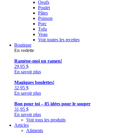
Oeufs
Poulet
Pâtes
Poisson
Porc
Tofu
Veau
Voir toutes les recettes
Boutique
En vedette
Ramène-moi un ramen!
29,95
$
En savoir plus
Magiques boulettes!
32,95
$
En savoir plus
Bon pour toi – 85 idées pour le souper
31,95
$
En savoir plus
Voir tous les produits
Articles
Aliments