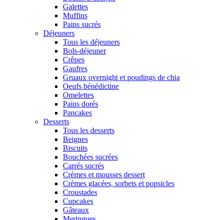
Galettes
Muffins
Pains sucrés
Déjeuners
Tous les déjeuners
Bols-déjeuner
Crêpes
Gaufres
Gruaux overnight et poudings de chia
Oeufs bénédictine
Omelettes
Pains dorés
Pancakes
Desserts
Tous les desserts
Beignes
Biscuits
Bouchées sucrées
Carrés sucrés
Crèmes et mousses dessert
Crèmes glacées, sorbets et popsicles
Croustades
Cupcakes
Gâteaux
Meringues