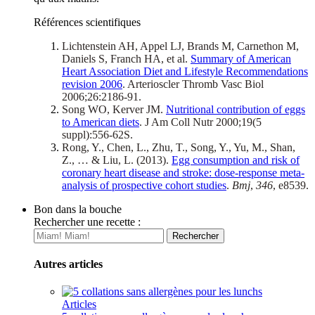
Références scientifiques
Lichtenstein AH, Appel LJ, Brands M, Carnethon M,
Daniels S, Franch HA, et al.
Summary of American
Heart Association Diet and Lifestyle Recommendations
revision 2006
. Arterioscler Thromb Vasc Biol
2006;26:2186-91.
Song WO, Kerver JM.
Nutritional contribution of eggs
to American diets
. J Am Coll Nutr 2000;19(5
suppl):556-62S.
Rong, Y., Chen, L., Zhu, T., Song, Y., Yu, M., Shan,
Z., … & Liu, L. (2013).
Egg consumption and risk of
coronary heart disease and stroke: dose-response meta-
analysis of prospective cohort studies
.
Bmj
,
346
, e8539.
Bon dans la bouche
Rechercher une recette :
Autres articles
Articles