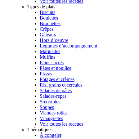
Voir toutes les recettes
Types de plats
Biscuits
Boulettes
Brochettes
Crêpes
Gâteaux
Hors-d’oeuvre
Légumes d’accompagnement
Marinades
Muffins
Pains sucrés
Pâtes et nouilles
Pizzas
Potages et crèmes
Riz, grains et céréales
Salades de pâtes
Salades-repas
Smoothies
Soupes
Viandes rôties
Vinaigrettes
Voir toutes les recettes
Thématiques
À congeler