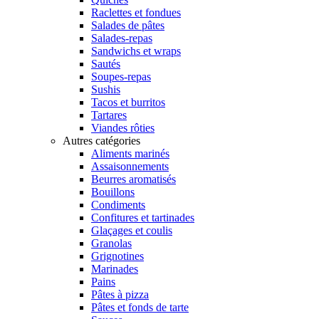
Raclettes et fondues
Salades de pâtes
Salades-repas
Sandwichs et wraps
Sautés
Soupes-repas
Sushis
Tacos et burritos
Tartares
Viandes rôties
Autres catégories
Aliments marinés
Assaisonnements
Beurres aromatisés
Bouillons
Condiments
Confitures et tartinades
Glaçages et coulis
Granolas
Grignotines
Marinades
Pains
Pâtes à pizza
Pâtes et fonds de tarte