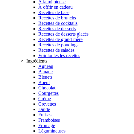
À la mijoteuse
À offrir en cadeau
Recettes de base
Recettes de brunchs
Recettes de cocktails
Recettes de desserts
Recettes de desserts glacés
Recettes de grand-mère
Recettes de poudings
Recettes de salades
Voir toutes les recettes
Ingrédients
Agneau
Banane
Bleuets
Boeuf
Chocolat
Courgettes
Crème
Crevettes
Dinde
Fraises
Framboises
Fromage
Légumineuses